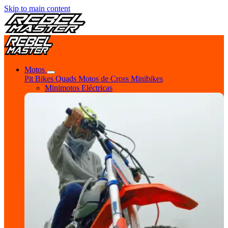
Skip to main content
Motos
Pit Bikes
Quads
Motos de Cross
Minibikes
Minimotos Eléctricas