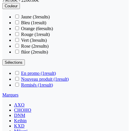
790.00€ - 2200.00€
Couleur
Jaune
(3
results
)
Bleu
(1
result
)
Orange
(6
results
)
Rouge
(1
result
)
Vert
(3
results
)
Rose
(2
results
)
flúor
(2
results
)
Sélections
En promo
(1
result
)
Nouveau produit
(1
result
)
Remisés
(1
result
)
Marques
AXO
CHOHO
DNM
Keihin
KXD