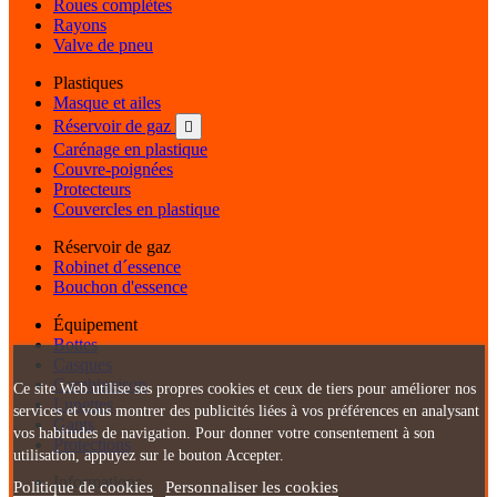
Roues complètes
Rayons
Valve de pneu
Plastiques
Masque et ailes
Réservoir de gaz

Carénage en plastique
Couvre-poignées
Protecteurs
Couvercles en plastique
Réservoir de gaz
Robinet d´essence
Bouchon d'essence
Équipement
Bottes
Casques
Combinaison
Ce site Web utilise ses propres cookies et ceux de tiers pour améliorer nos
Lunettes
services et vous montrer des publicités liées à vos préférences en analysant
Gants
vos habitudes de navigation. Pour donner votre consentement à son
Protections
utilisation, appuyez sur le bouton Accepter.
Informations
Politique de cookies
Personnaliser les cookies