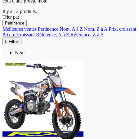
coût d'une grosse moto.
Il y a 12 produits.
Trier par :
Pertinence
Meilleures ventes
Pertinence
Nom, A à Z
Nom, Z à A
Prix, croissant
Prix, décroissant
Référence, A à Z
Référence, Z à A

Filtrer
Neuf