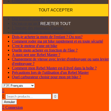
Comment acheter sur rebelmaster.com ?
Paiement sécurisé
Achetez votre Rebel Master financé
TOUT ACCEPTER
Retours
Qui sommes-nous ?
Qu’est-ce qu´un Pit Bike ?
REJETER TOUT
L’histoire des plastiques Tornado
Comment choisir la moto pour l'enfant ?
Dois-je acheter la moto de l'enfant ? Ou non?
Comment roder ma pit bike rapidement et en toute sécurité
C'est le moteur d'une pit bike
Quelle moto acheter en fonction de l'âge ?
A quoi sert une Rebel Master ?
Changement de vitesse avec levier d'embrayage ou sans levier
d'embrayage ?
Comment mon Rebel Master est-il livré dans la boîte ?
Précautions lors de l'utilisation d'un Rebel Master
Quel carburateur choisir pour mon pit bike ?



Annuler

Connexion