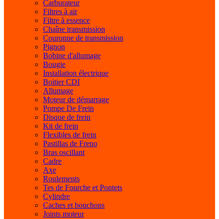
Carburateur
Filtres à air
Filtre à essence
Chaîne transmission
Couronne de transmission
Pignon
Bobine d'allumage
Bougie
Installation électrique
Boitier CDI
Allumage
Moteur de démarrage
Pompe De Frein
Disque de frein
Kit de frein
Flexibles de frein
Pastillas de Freno
Bras oscillant
Cadre
Axe
Roulements
Tes de Fourche et Pontets
Cylindre
Caches et bouchons
Joints moteur