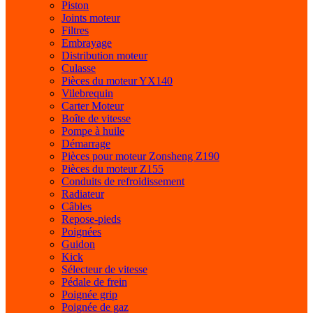
Piston
Joints moteur
Filtres
Embrayage
Distribution moteur
Culasse
Pièces du moteur YX140
Vilebrequin
Carter Moteur
Boîte de vitesse
Pompe à huile
Démarrage
Pièces pour moteur Zonsheng Z190
Pièces du moteur Z155
Conduits de refroidissement
Radiateur
Câbles
Repose-pieds
Poignées
Guidon
Kick
Sélecteur de vitesse
Pédale de frein
Poignée grip
Poignée de gaz