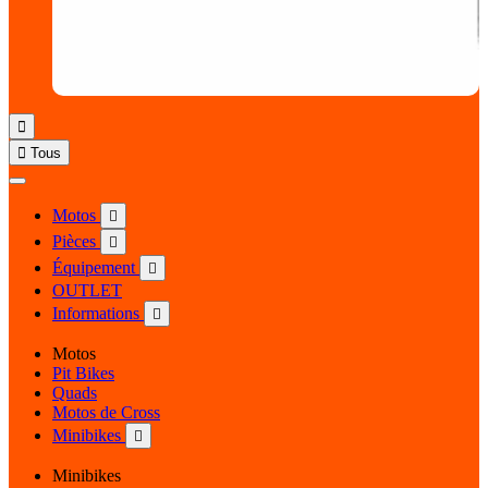


Tous
Motos

Pièces

Équipement

OUTLET
Informations

Motos
Pit Bikes
Quads
Motos de Cross
Minibikes

Minibikes