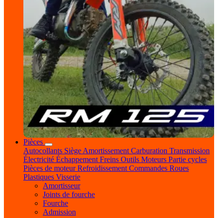
Pièces
Autocollants
Siège
Amortissement
Carburation
Transmission
Électricité
Échappement
Freins
Outils
Moteurs
Partie cycles
Pièces de moteur
Refroidissement
Commandes
Roues
Plastiques
Visserie
Amortisseur
Joints de fourche
Fourche
Admission