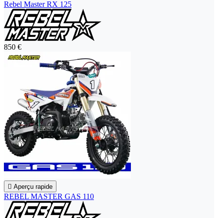
Rebel Master RX 125
850 €

Aperçu rapide
REBEL MASTER GAS 110