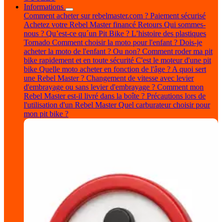
Informations
Comment acheter sur rebelmaster.com ?
Paiement sécurisé
Achetez votre Rebel Master financé
Retours
Qui sommes-
nous ?
Qu’est-ce qu´un Pit Bike ?
L’histoire des plastiques
Tornado
Comment choisir la moto pour l'enfant ?
Dois-je
acheter la moto de l'enfant ? Ou non?
Comment roder ma pit
bike rapidement et en toute sécurité
C'est le moteur d'une pit
bike
Quelle moto acheter en fonction de l'âge ?
A quoi sert
une Rebel Master ?
Changement de vitesse avec levier
d'embrayage ou sans levier d'embrayage ?
Comment mon
Rebel Master est-il livré dans la boîte ?
Précautions lors de
l'utilisation d'un Rebel Master
Quel carburateur choisir pour
mon pit bike ?