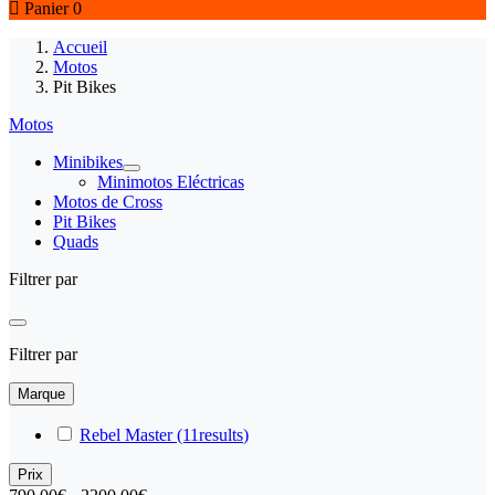

Panier
0
Accueil
Motos
Pit Bikes
Motos
Minibikes
Minimotos Eléctricas
Motos de Cross
Pit Bikes
Quads
Filtrer par
Filtrer par
Marque
Rebel Master
(11
results
)
Prix