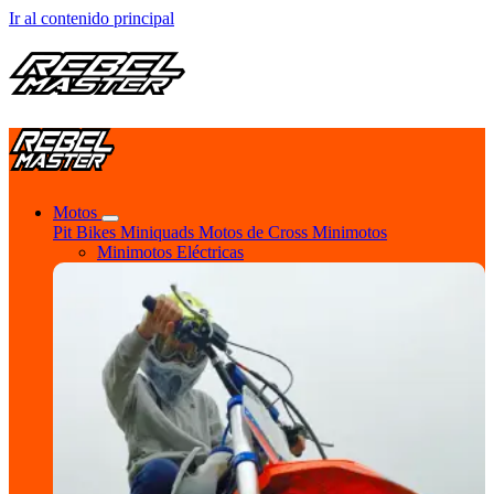
Ir al contenido principal
Motos
Pit Bikes
Miniquads
Motos de Cross
Minimotos
Minimotos Eléctricas