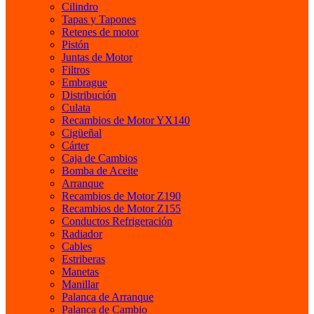
Cilindro
Tapas y Tapones
Retenes de motor
Pistón
Juntas de Motor
Filtros
Embrague
Distribución
Culata
Recambios de Motor YX140
Cigüeñal
Cárter
Caja de Cambios
Bomba de Aceite
Arranque
Recambios de Motor Z190
Recambios de Motor Z155
Conductos Refrigeración
Radiador
Cables
Estriberas
Manetas
Manillar
Palanca de Arranque
Palanca de Cambio