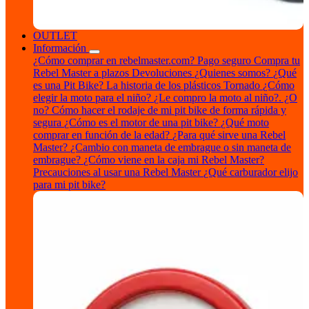
OUTLET
Información
¿Cómo comprar en rebelmaster.com?
Pago seguro
Compra tu
Rebel Master a plazos
Devoluciones
¿Quienes somos?
¿Qué
es una Pit Bike?
La historia de los plásticos Tornado
¿Cómo
elegir la moto para el niño?
¿Le compro la moto al niño?. ¿O
no?
Cómo hacer el rodaje de mi pit bike de forma rápida y
segura
¿Cómo es el motor de una pit bike?
¿Qué moto
comprar en función de la edad?
¿Para qué sirve una Rebel
Master?
¿Cambio con maneta de embrague o sin maneta de
embrague?
¿Cómo viene en la caja mi Rebel Master?
Precauciones al usar una Rebel Master
¿Qué carburador elijo
para mi pit bike?