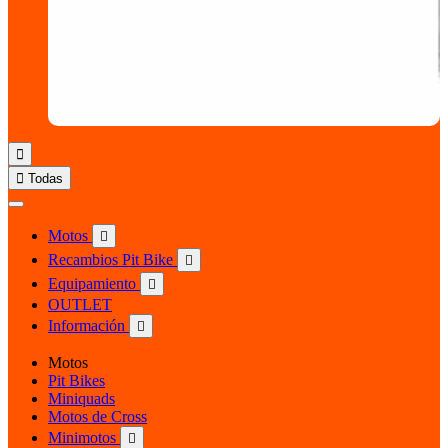


Todas
Motos

Recambios Pit Bike

Equipamiento

OUTLET
Información

Motos
Pit Bikes
Miniquads
Motos de Cross
Minimotos
