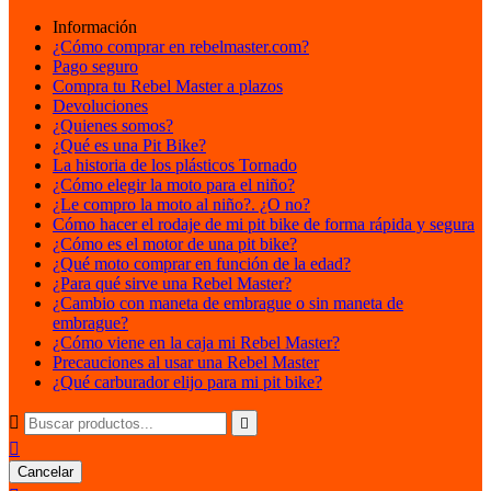
Información
¿Cómo comprar en rebelmaster.com?
Pago seguro
Compra tu Rebel Master a plazos
Devoluciones
¿Quienes somos?
¿Qué es una Pit Bike?
La historia de los plásticos Tornado
¿Cómo elegir la moto para el niño?
¿Le compro la moto al niño?. ¿O no?
Cómo hacer el rodaje de mi pit bike de forma rápida y segura
¿Cómo es el motor de una pit bike?
¿Qué moto comprar en función de la edad?
¿Para qué sirve una Rebel Master?
¿Cambio con maneta de embrague o sin maneta de
embrague?
¿Cómo viene en la caja mi Rebel Master?
Precauciones al usar una Rebel Master
¿Qué carburador elijo para mi pit bike?



Cancelar