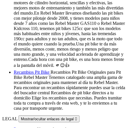
motores de cilindro horizontal, sencillas y efectivas, las
mejores motos de entrenamiento y también las más divertidas
del mundo.En Rebel Master llevamos diseñando las pit bikes
con mejor pilotaje desde 2008, y tienes modelos para niños
desde 7 años como las Rebel Master GAS110 o Rebel Master
Kidcross 110, tenemos pit bikes 125cc que son los modelos
más habituales entre niños y jóvenes, hasta las tremendas
190cc para adultos y no tan adultos, que es la moto que todo
el mundo quiere cuando la prueba.Una pit bike te da más
diversión, menos coste, menos riesgo y menos peligro que
una moto grande, y una velocidad acelerada de aprendizaje y
entreno.Cada hora con una pit bike, es una hora menos frente
a la pantalla del móvil. 🫵😉👍
Recambios Pit Bike
Recambios Pit Bike Originales para Pit
Bike Rebel Master Tenemos catalogado una amplia gama de
recambios originales para mantener al día tu Rebel Master.
Para encontrar un recambios rápidamente puedes usar la celda
del buscador central Recambios de pit bike directos a tu
domicilio Elige los recambios que necesitas. Puedes tramitar
toda tu compra a través de esta web, y te lo enviemos a tu
casa por transporte urgente.
LEGAL
Mostrar/ocultar enlaces de legal
