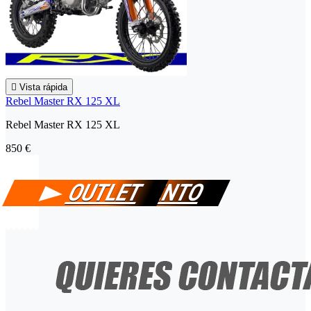

Vista rápida
Rebel Master RX 125 XL
Rebel Master RX 125 XL
850 €
PIT BIKES
MINIQUADS
MINIMOTOS
RECAMBIOS
EQUIPAMIENTO
OUTLET