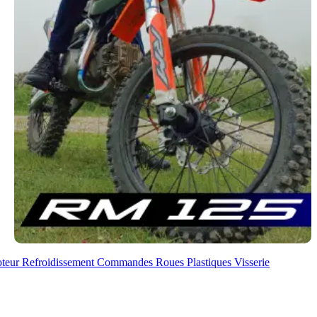
oteur
Refroidissement
Commandes
Roues
Plastiques
Visserie