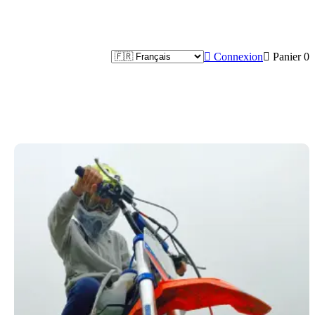

Connexion

Panier
0