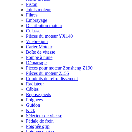
Piston
Joints moteur
Filtres
Embrayage
Distribution moteur
Culasse
Pièces du moteur YX140
Vilebrequin
Carter Moteur
Boîte de vitesse
Pompe à huile
Démarrage
Pièces pour moteur Zonsheng Z190
Pièces du moteur Z155
Conduits de refroidissement
Radiateur
Câbles
Repose-pieds
Poignées
Guidon
Kick
Sélecteur de vitesse
Pédale de frein
Poignée grip
Poignée de gaz