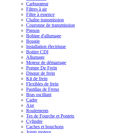
Carburateur
Filtres à air
Filtre à essence
Chaîne transmission
Couronne de transmission
Pignon
Bobine d'allumage
Bougie
Installation électrique
Boitier CDI
Allumage
Moteur de démarrage
Pompe De Frein
Disque de frein
Kit de frein
Flexibles de frein
Pastillas de Freno
Bras oscillant
Cadre
Axe
Roulements
Tes de Fourche et Pontets
Cylindre
Caches et bouchons
Joints moteur