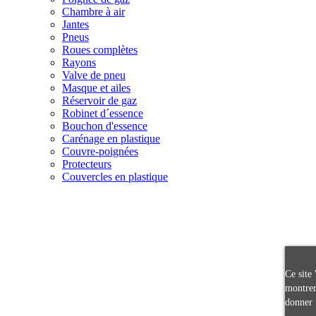
Chambre à air
Jantes
Pneus
Roues complètes
Rayons
Valve de pneu
Masque et ailes
Réservoir de gaz
Robinet d´essence
Bouchon d'essence
Carénage en plastique
Couvre-poignées
Protecteurs
Couvercles en plastique
Ce site 
montrer
donner 