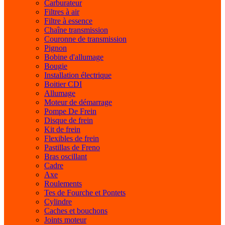
Carburateur
Filtres à air
Filtre à essence
Chaîne transmission
Couronne de transmission
Pignon
Bobine d'allumage
Bougie
Installation électrique
Boitier CDI
Allumage
Moteur de démarrage
Pompe De Frein
Disque de frein
Kit de frein
Flexibles de frein
Pastillas de Freno
Bras oscillant
Cadre
Axe
Roulements
Tes de Fourche et Pontets
Cylindre
Caches et bouchons
Joints moteur