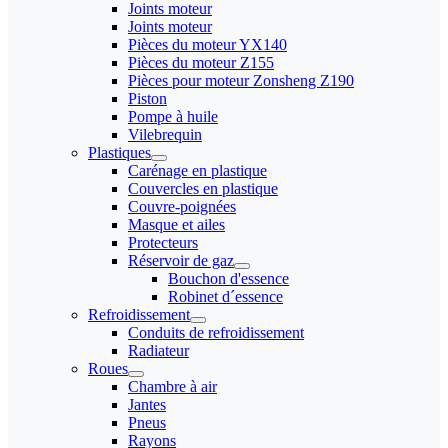
Joints moteur
Joints moteur
Pièces du moteur YX140
Pièces du moteur Z155
Pièces pour moteur Zonsheng Z190
Piston
Pompe à huile
Vilebrequin
Plastiques
Carénage en plastique
Couvercles en plastique
Couvre-poignées
Masque et ailes
Protecteurs
Réservoir de gaz
Bouchon d'essence
Robinet d´essence
Refroidissement
Conduits de refroidissement
Radiateur
Roues
Chambre à air
Jantes
Pneus
Rayons