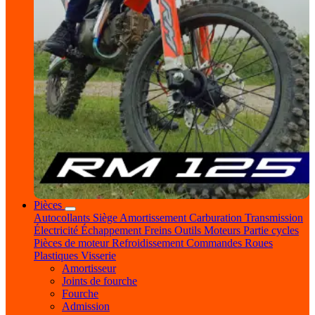
Pièces
Autocollants
Siège
Amortissement
Carburation
Transmission
Électricité
Échappement
Freins
Outils
Moteurs
Partie cycles
Pièces de moteur
Refroidissement
Commandes
Roues
Plastiques
Visserie
Amortisseur
Joints de fourche
Fourche
Admission