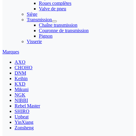
Roues complètes
Valve de pneu
Siège
Transmission
Chaîne transmission
Couronne de transmission
Pignon
Visserie
Marques
AXO
CHOHO
DNM
Keihin
KXD
Mikuni
NGK
NIBBI
Rebel Master
SHIRO
Upbeat
YinXiang
Zonsheng