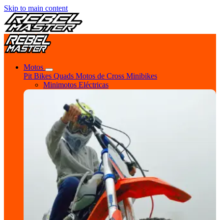
Skip to main content
Motos
Pit Bikes
Quads
Motos de Cross
Minibikes
Minimotos Eléctricas