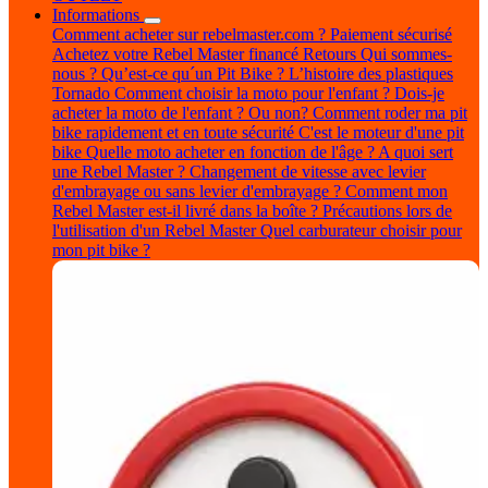
Informations
Comment acheter sur rebelmaster.com ?
Paiement sécurisé
Achetez votre Rebel Master financé
Retours
Qui sommes-
nous ?
Qu’est-ce qu´un Pit Bike ?
L’histoire des plastiques
Tornado
Comment choisir la moto pour l'enfant ?
Dois-je
acheter la moto de l'enfant ? Ou non?
Comment roder ma pit
bike rapidement et en toute sécurité
C'est le moteur d'une pit
bike
Quelle moto acheter en fonction de l'âge ?
A quoi sert
une Rebel Master ?
Changement de vitesse avec levier
d'embrayage ou sans levier d'embrayage ?
Comment mon
Rebel Master est-il livré dans la boîte ?
Précautions lors de
l'utilisation d'un Rebel Master
Quel carburateur choisir pour
mon pit bike ?