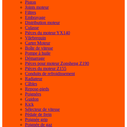
Piston
Joints moteur
Filtres
Embrayage
Distribution moteur
Culasse
Pièces du moteur YX140
Vilebrequin
Carter Moteur
Boîte de vitesse
Pompe à huile
Démarrage
Pièces pour moteur Zonsheng Z190
Pièces du moteur Z155
Conduits de refroidissement
Radiateur
Câbles
Repose-pieds
Poignées
Guidon
Kick
Sélecteur de vitesse
Pédale de frein
Poignée grip
Poignée de gaz