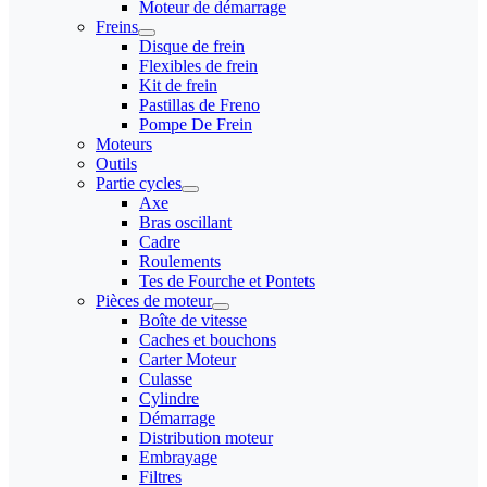
Moteur de démarrage
Freins
Disque de frein
Flexibles de frein
Kit de frein
Pastillas de Freno
Pompe De Frein
Moteurs
Outils
Partie cycles
Axe
Bras oscillant
Cadre
Roulements
Tes de Fourche et Pontets
Pièces de moteur
Boîte de vitesse
Caches et bouchons
Carter Moteur
Culasse
Cylindre
Démarrage
Distribution moteur
Embrayage
Filtres