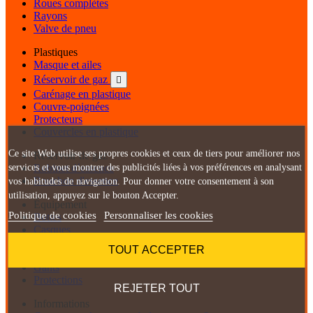
Roues complètes
Rayons
Valve de pneu
Plastiques
Masque et ailes
Réservoir de gaz

Carénage en plastique
Couvre-poignées
Protecteurs
Couvercles en plastique
Ce site Web utilise ses propres cookies et ceux de tiers pour améliorer nos
Réservoir de gaz
Robinet d´essence
services et vous montrer des publicités liées à vos préférences en analysant
Bouchon d'essence
vos habitudes de navigation. Pour donner votre consentement à son
utilisation, appuyez sur le bouton Accepter.
Équipement
Politique de cookies
Personnaliser les cookies
Bottes
Casques
Combinaison
TOUT ACCEPTER
Lunettes
Gants
Protections
REJETER TOUT
Informations