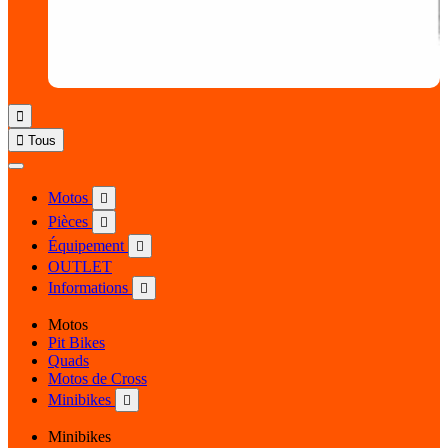


Tous
Motos

Pièces

Équipement

OUTLET
Informations

Motos
Pit Bikes
Quads
Motos de Cross
Minibikes

Minibikes