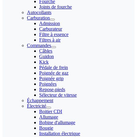
Fourche
Joints de fourche
Autocollants
Carburation
Admission
Carburateur
Filtre à essence
Filtres à air
Commandes
Câbles
Guidon
Kick
Pédale de frein
Poignée de gaz
Poignée grip
Poignées
Repose-pieds
Sélecteur de vitesse
Échappement
Électricité
Boitier CDI
Allumage
Bobine d'allumage
Bougie
Installation électrique