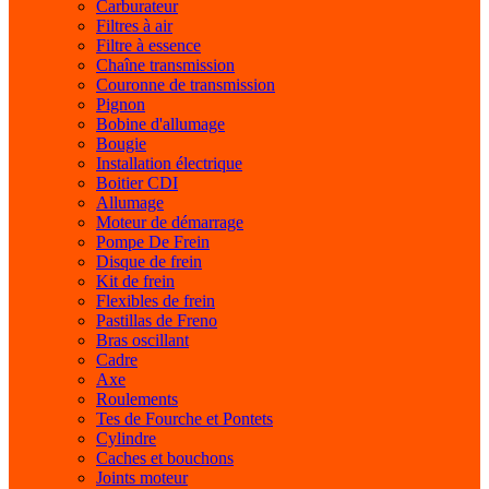
Carburateur
Filtres à air
Filtre à essence
Chaîne transmission
Couronne de transmission
Pignon
Bobine d'allumage
Bougie
Installation électrique
Boitier CDI
Allumage
Moteur de démarrage
Pompe De Frein
Disque de frein
Kit de frein
Flexibles de frein
Pastillas de Freno
Bras oscillant
Cadre
Axe
Roulements
Tes de Fourche et Pontets
Cylindre
Caches et bouchons
Joints moteur