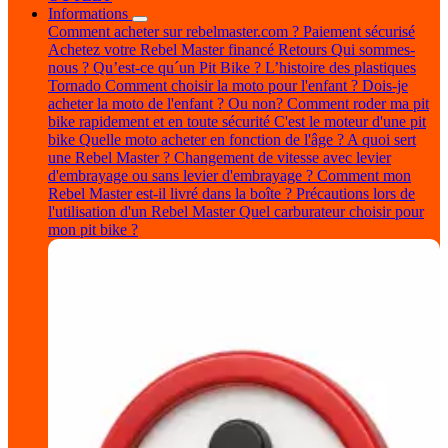
Informations
Comment acheter sur rebelmaster.com ?
Paiement sécurisé
Achetez votre Rebel Master financé
Retours
Qui sommes-
nous ?
Qu’est-ce qu´un Pit Bike ?
L’histoire des plastiques
Tornado
Comment choisir la moto pour l'enfant ?
Dois-je
acheter la moto de l'enfant ? Ou non?
Comment roder ma pit
bike rapidement et en toute sécurité
C'est le moteur d'une pit
bike
Quelle moto acheter en fonction de l'âge ?
A quoi sert
une Rebel Master ?
Changement de vitesse avec levier
d'embrayage ou sans levier d'embrayage ?
Comment mon
Rebel Master est-il livré dans la boîte ?
Précautions lors de
l'utilisation d'un Rebel Master
Quel carburateur choisir pour
mon pit bike ?