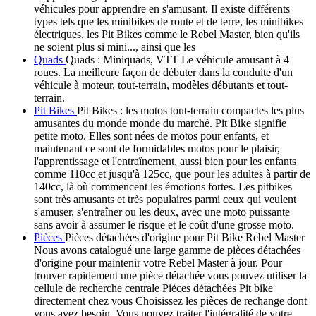
véhicules pour apprendre en s'amusant. Il existe différents
types tels que les minibikes de route et de terre, les minibikes
électriques, les Pit Bikes comme le Rebel Master, bien qu'ils
ne soient plus si mini..., ainsi que les
Quads
Quads : Miniquads, VTT Le véhicule amusant à 4
roues. La meilleure façon de débuter dans la conduite d'un
véhicule à moteur, tout-terrain, modèles débutants et tout-
terrain.
Pit Bikes
Pit Bikes : les motos tout-terrain compactes les plus
amusantes du monde monde du marché. Pit Bike signifie
petite moto. Elles sont nées de motos pour enfants, et
maintenant ce sont de formidables motos pour le plaisir,
l'apprentissage et l'entraînement, aussi bien pour les enfants
comme 110cc et jusqu'à 125cc, que pour les adultes à partir de
140cc, là où commencent les émotions fortes. Les pitbikes
sont très amusants et très populaires parmi ceux qui veulent
s'amuser, s'entraîner ou les deux, avec une moto puissante
sans avoir à assumer le risque et le coût d'une grosse moto.
Pièces
Pièces détachées d'origine pour Pit Bike Rebel Master
Nous avons catalogué une large gamme de pièces détachées
d'origine pour maintenir votre Rebel Master à jour. Pour
trouver rapidement une pièce détachée vous pouvez utiliser la
cellule de recherche centrale Pièces détachées Pit bike
directement chez vous Choisissez les pièces de rechange dont
vous avez besoin. Vous pouvez traiter l'intégralité de votre