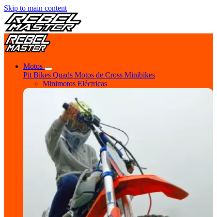
Skip to main content
Motos
Pit Bikes
Quads
Motos de Cross
Minibikes
Minimotos Eléctricas