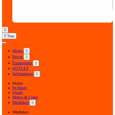


Tous
Motos

Pièces

Équipement

OUTLET
Informations

Motos
Pit Bikes
Quads
Motos de Cross
Minibikes

Minibikes