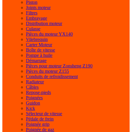
Piston
Joints moteur
Filtres
Embrayage
Distribution moteur
Culasse
Pièces du moteur YX140
Vilebrequin
Carter Moteur
Boîte de vitesse
Pompe à huile
Démarrage
Pièces pour moteur Zonsheng Z190
Pièces du moteur Z155
Conduits de refroidissement
Radiateur
Câbles
Repose-pieds
Poignées
Guidon
Kick
Sélecteur de vitesse
Pédale de frein
Poignée grip
Poignée de gaz