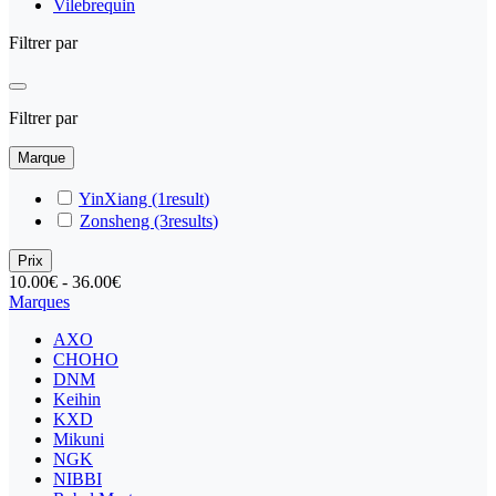
Vilebrequin
Filtrer par
Filtrer par
Marque
YinXiang
(1
result
)
Zonsheng
(3
results
)
Prix
10.00€ - 36.00€
Marques
AXO
CHOHO
DNM
Keihin
KXD
Mikuni
NGK
NIBBI