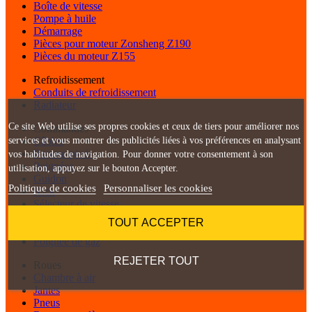
Boîte de vitesse
Pompe à huile
Démarrage
Pièces pour moteur Zonsheng Z190
Pièces du moteur Z155
Refroidissement
Conduits de refroidissement
Radiateur
Ce site Web utilise ses propres cookies et ceux de tiers pour améliorer nos
Commandes
Câbles
services et vous montrer des publicités liées à vos préférences en analysant
Repose-pieds
vos habitudes de navigation. Pour donner votre consentement à son
Poignées
utilisation, appuyez sur le bouton Accepter.
Guidon
Politique de cookies
Personnaliser les cookies
Kick
Sélecteur de vitesse
Pédale de frein
TOUT ACCEPTER
Poignée grip
Poignée de gaz
REJETER TOUT
Roues
Chambre à air
Jantes
Pneus