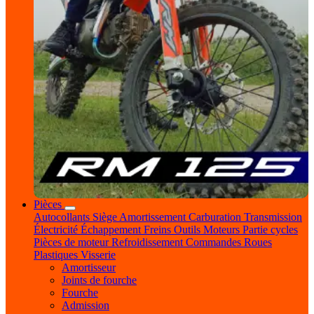
Pièces
Autocollants
Siège
Amortissement
Carburation
Transmission
Électricité
Échappement
Freins
Outils
Moteurs
Partie cycles
Pièces de moteur
Refroidissement
Commandes
Roues
Plastiques
Visserie
Amortisseur
Joints de fourche
Fourche
Admission