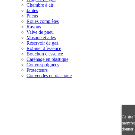
Chambre à air
Jantes
Pneus
Roues complètes
Rayons
Valve de pneu
Masque et ailes
Réservoir de gaz
Robinet d´essence
Bouchon d'essence
Carénage en plastique
Couvre-poignées
Protecteurs
Couvercles en plastique
Ce site 
montrer
donner 