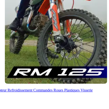
oteur
Refroidissement
Commandes
Roues
Plastiques
Visserie