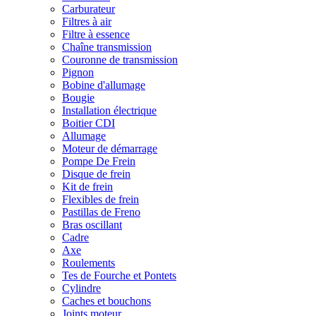
Carburateur
Filtres à air
Filtre à essence
Chaîne transmission
Couronne de transmission
Pignon
Bobine d'allumage
Bougie
Installation électrique
Boitier CDI
Allumage
Moteur de démarrage
Pompe De Frein
Disque de frein
Kit de frein
Flexibles de frein
Pastillas de Freno
Bras oscillant
Cadre
Axe
Roulements
Tes de Fourche et Pontets
Cylindre
Caches et bouchons
Joints moteur