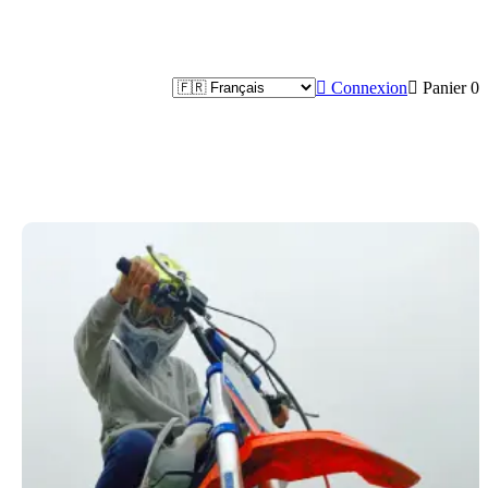

Connexion

Panier
0