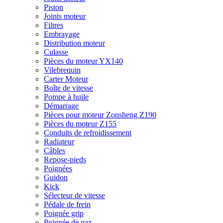
Piston
Joints moteur
Filtres
Embrayage
Distribution moteur
Culasse
Pièces du moteur YX140
Vilebrequin
Carter Moteur
Boîte de vitesse
Pompe à huile
Démarrage
Pièces pour moteur Zonsheng Z190
Pièces du moteur Z155
Conduits de refroidissement
Radiateur
Câbles
Repose-pieds
Poignées
Guidon
Kick
Sélecteur de vitesse
Pédale de frein
Poignée grip
Poignée de gaz