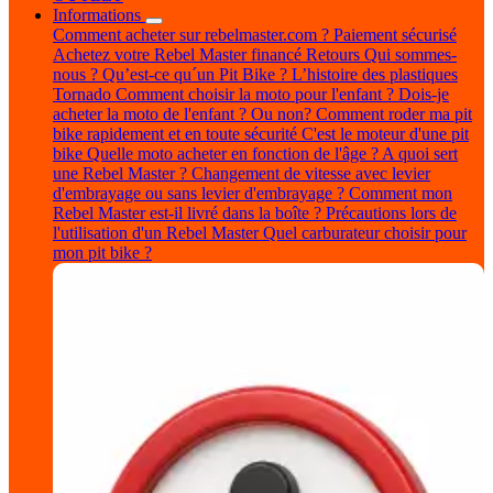
Informations
Comment acheter sur rebelmaster.com ?
Paiement sécurisé
Achetez votre Rebel Master financé
Retours
Qui sommes-
nous ?
Qu’est-ce qu´un Pit Bike ?
L’histoire des plastiques
Tornado
Comment choisir la moto pour l'enfant ?
Dois-je
acheter la moto de l'enfant ? Ou non?
Comment roder ma pit
bike rapidement et en toute sécurité
C'est le moteur d'une pit
bike
Quelle moto acheter en fonction de l'âge ?
A quoi sert
une Rebel Master ?
Changement de vitesse avec levier
d'embrayage ou sans levier d'embrayage ?
Comment mon
Rebel Master est-il livré dans la boîte ?
Précautions lors de
l'utilisation d'un Rebel Master
Quel carburateur choisir pour
mon pit bike ?