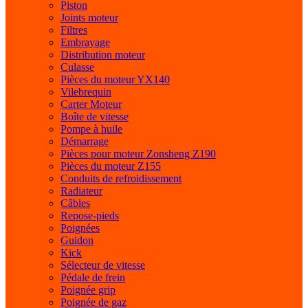
Piston
Joints moteur
Filtres
Embrayage
Distribution moteur
Culasse
Pièces du moteur YX140
Vilebrequin
Carter Moteur
Boîte de vitesse
Pompe à huile
Démarrage
Pièces pour moteur Zonsheng Z190
Pièces du moteur Z155
Conduits de refroidissement
Radiateur
Câbles
Repose-pieds
Poignées
Guidon
Kick
Sélecteur de vitesse
Pédale de frein
Poignée grip
Poignée de gaz