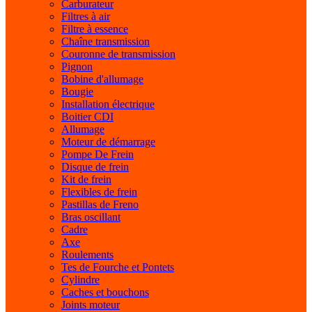
Carburateur
Filtres à air
Filtre à essence
Chaîne transmission
Couronne de transmission
Pignon
Bobine d'allumage
Bougie
Installation électrique
Boitier CDI
Allumage
Moteur de démarrage
Pompe De Frein
Disque de frein
Kit de frein
Flexibles de frein
Pastillas de Freno
Bras oscillant
Cadre
Axe
Roulements
Tes de Fourche et Pontets
Cylindre
Caches et bouchons
Joints moteur