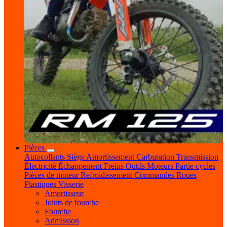
Pièces
Autocollants
Siège
Amortissement
Carburation
Transmission
Électricité
Échappement
Freins
Outils
Moteurs
Partie cycles
Pièces de moteur
Refroidissement
Commandes
Roues
Plastiques
Visserie
Amortisseur
Joints de fourche
Fourche
Admission