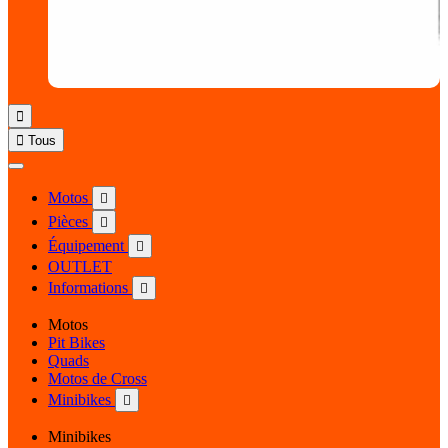


Tous
Motos

Pièces

Équipement

OUTLET
Informations

Motos
Pit Bikes
Quads
Motos de Cross
Minibikes

Minibikes