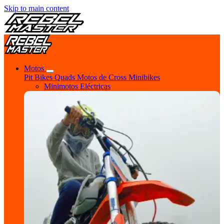
Skip to main content
Motos
Pit Bikes
Quads
Motos de Cross
Minibikes
Minimotos Eléctricas