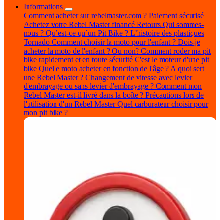
Informations
Comment acheter sur rebelmaster.com ?
Paiement sécurisé
Achetez votre Rebel Master financé
Retours
Qui sommes-
nous ?
Qu’est-ce qu´un Pit Bike ?
L’histoire des plastiques
Tornado
Comment choisir la moto pour l'enfant ?
Dois-je
acheter la moto de l'enfant ? Ou non?
Comment roder ma pit
bike rapidement et en toute sécurité
C'est le moteur d'une pit
bike
Quelle moto acheter en fonction de l'âge ?
A quoi sert
une Rebel Master ?
Changement de vitesse avec levier
d'embrayage ou sans levier d'embrayage ?
Comment mon
Rebel Master est-il livré dans la boîte ?
Précautions lors de
l'utilisation d'un Rebel Master
Quel carburateur choisir pour
mon pit bike ?