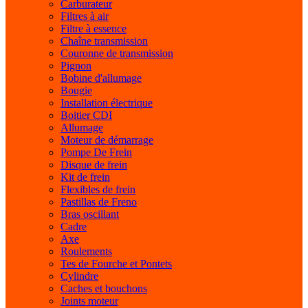
Carburateur
Filtres à air
Filtre à essence
Chaîne transmission
Couronne de transmission
Pignon
Bobine d'allumage
Bougie
Installation électrique
Boitier CDI
Allumage
Moteur de démarrage
Pompe De Frein
Disque de frein
Kit de frein
Flexibles de frein
Pastillas de Freno
Bras oscillant
Cadre
Axe
Roulements
Tes de Fourche et Pontets
Cylindre
Caches et bouchons
Joints moteur