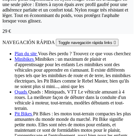
une seule pièce : Etriers à rayon épais avec profil gaufré pour une
adhérence parfaite et un confort total. Nylon rouge très résistant et
léger. Tout en économisant du poids, vous protégez l'asphalte
lorsque vous glissez.
29 €
NAVEGACIÓN RÁPIDA
Toggle navegación rápida links

Plan du site
Vous êtes perdu ? Trouvez ce que vous cherchez
Minibikes
Minibikes : un maximum de plaisir et
d'apprentissage pour les enfants Les minibikes sont des
véhicules pour apprendre en s'amusant. Il existe différents
types tels que les minibikes de route et de terre, les minibikes
électriques, les Pit Bikes comme le Rebel Master, bien qu'ils
ne soient plus si mini..., ainsi que les
Quads
Quads : Miniquads, VTT Le véhicule amusant à 4
roues. La meilleure façon de débuter dans la conduite d'un
véhicule à moteur, tout-terrain, modèles débutants et tout-
terrain.
Pit Bikes
Pit Bikes : les motos tout-terrain compactes les plus
amusantes du monde monde du marché. Pit Bike signifie
petite moto. Elles sont nées de motos pour enfants, et
maintenant ce sont de formidables motos pour le plaisir,
l'apprentissage et l'entraînement, aussi bien pour les enfants