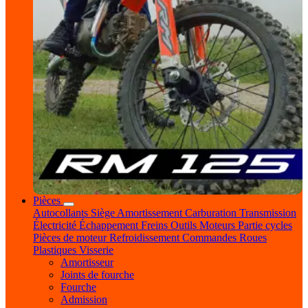
Pièces
Autocollants
Siège
Amortissement
Carburation
Transmission
Électricité
Échappement
Freins
Outils
Moteurs
Partie cycles
Pièces de moteur
Refroidissement
Commandes
Roues
Plastiques
Visserie
Amortisseur
Joints de fourche
Fourche
Admission