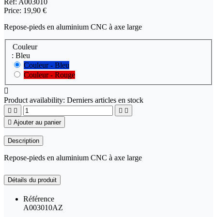
Ref:
A003010
Price:
19,90 €
Repose-pieds en aluminium CNC à axe large
Couleur
: Bleu
Couleur - Bleu
Couleur - Rouge

Product availability:
Derniers articles en stock





Ajouter au panier
Description
Repose-pieds en aluminium CNC à axe large
Détails du produit
Référence
A003010AZ