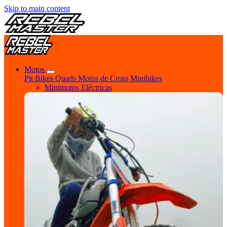
Skip to main content
Motos
Pit Bikes
Quads
Motos de Cross
Minibikes
Minimotos Eléctricas