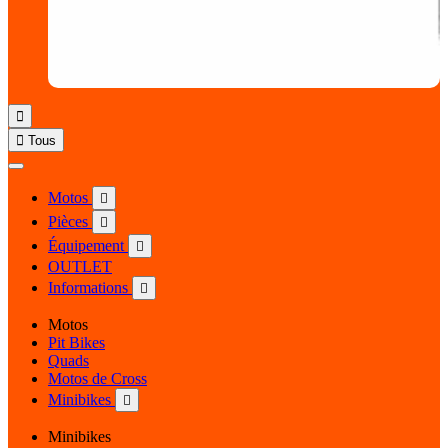


Tous
Motos

Pièces

Équipement

OUTLET
Informations

Motos
Pit Bikes
Quads
Motos de Cross
Minibikes

Minibikes