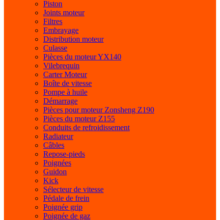
Piston
Joints moteur
Filtres
Embrayage
Distribution moteur
Culasse
Pièces du moteur YX140
Vilebrequin
Carter Moteur
Boîte de vitesse
Pompe à huile
Démarrage
Pièces pour moteur Zonsheng Z190
Pièces du moteur Z155
Conduits de refroidissement
Radiateur
Câbles
Repose-pieds
Poignées
Guidon
Kick
Sélecteur de vitesse
Pédale de frein
Poignée grip
Poignée de gaz