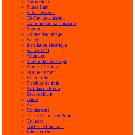
Carburateur
Filtres à air
Filtre à essence
Chaîne transmission
Couronne de transmission
Pignon
Bobine d'allumage
Bougie
Installation électrique
Boitier CDI
Allumage
Moteur de démarrage
Pompe De Frein
Disque de frein
Kit de frein
Flexibles de frein
Pastillas de Freno
Bras oscillant
Cadre
Axe
Roulements
Tes de Fourche et Pontets
Cylindre
Caches et bouchons
Joints moteur