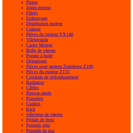
Piston
Joints moteur
Filtres
Embrayage
Distribution moteur
Culasse
Pièces du moteur YX140
Vilebrequin
Carter Moteur
Boîte de vitesse
Pompe à huile
Démarrage
Pièces pour moteur Zonsheng Z190
Pièces du moteur Z155
Conduits de refroidissement
Radiateur
Câbles
Repose-pieds
Poignées
Guidon
Kick
Sélecteur de vitesse
Pédale de frein
Poignée grip
Poignée de gaz