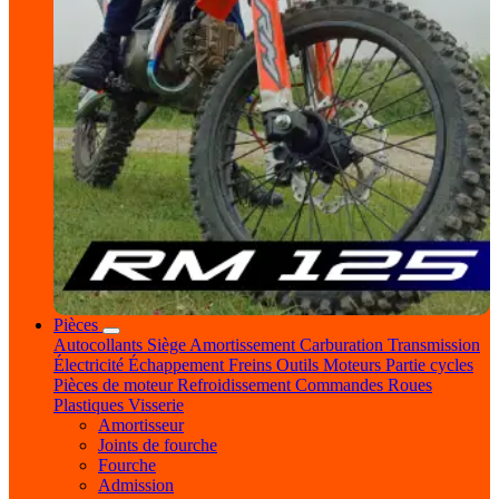
Pièces
Autocollants
Siège
Amortissement
Carburation
Transmission
Électricité
Échappement
Freins
Outils
Moteurs
Partie cycles
Pièces de moteur
Refroidissement
Commandes
Roues
Plastiques
Visserie
Amortisseur
Joints de fourche
Fourche
Admission