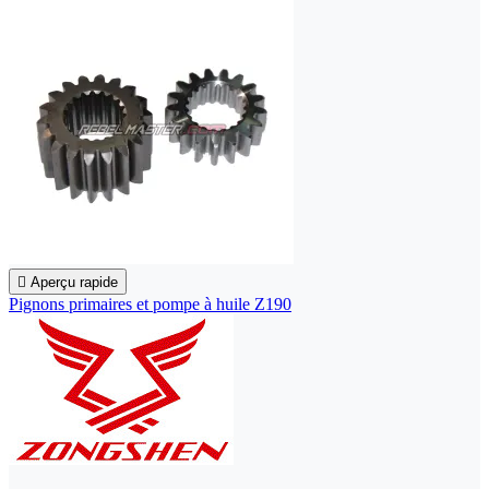

Aperçu rapide
Pignons primaires et pompe à huile Z190