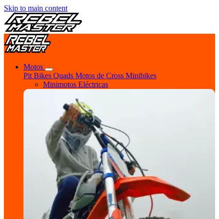
Skip to main content
Motos
Pit Bikes
Quads
Motos de Cross
Minibikes
Minimotos Eléctricas