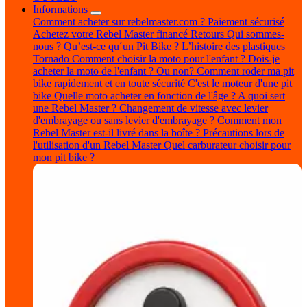
Informations
Comment acheter sur rebelmaster.com ?
Paiement sécurisé
Achetez votre Rebel Master financé
Retours
Qui sommes-
nous ?
Qu’est-ce qu´un Pit Bike ?
L’histoire des plastiques
Tornado
Comment choisir la moto pour l'enfant ?
Dois-je
acheter la moto de l'enfant ? Ou non?
Comment roder ma pit
bike rapidement et en toute sécurité
C'est le moteur d'une pit
bike
Quelle moto acheter en fonction de l'âge ?
A quoi sert
une Rebel Master ?
Changement de vitesse avec levier
d'embrayage ou sans levier d'embrayage ?
Comment mon
Rebel Master est-il livré dans la boîte ?
Précautions lors de
l'utilisation d'un Rebel Master
Quel carburateur choisir pour
mon pit bike ?