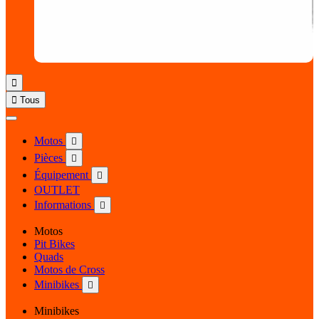


Tous
Motos

Pièces

Équipement

OUTLET
Informations

Motos
Pit Bikes
Quads
Motos de Cross
Minibikes

Minibikes