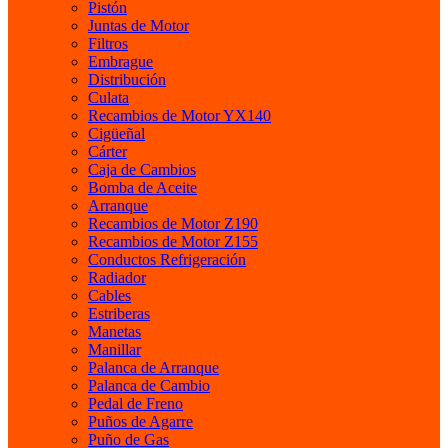
Pistón
Juntas de Motor
Filtros
Embrague
Distribución
Culata
Recambios de Motor YX140
Cigüeñal
Cárter
Caja de Cambios
Bomba de Aceite
Arranque
Recambios de Motor Z190
Recambios de Motor Z155
Conductos Refrigeración
Radiador
Cables
Estriberas
Manetas
Manillar
Palanca de Arranque
Palanca de Cambio
Pedal de Freno
Puños de Agarre
Puño de Gas