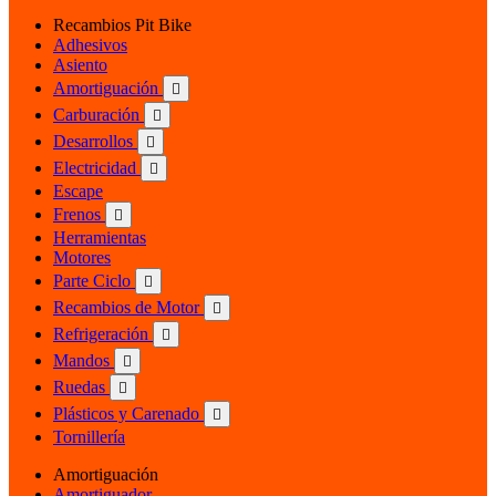
Recambios Pit Bike
Adhesivos
Asiento
Amortiguación

Carburación

Desarrollos

Electricidad

Escape
Frenos

Herramientas
Motores
Parte Ciclo

Recambios de Motor

Refrigeración

Mandos

Ruedas

Plásticos y Carenado

Tornillería
Amortiguación
Amortiguador