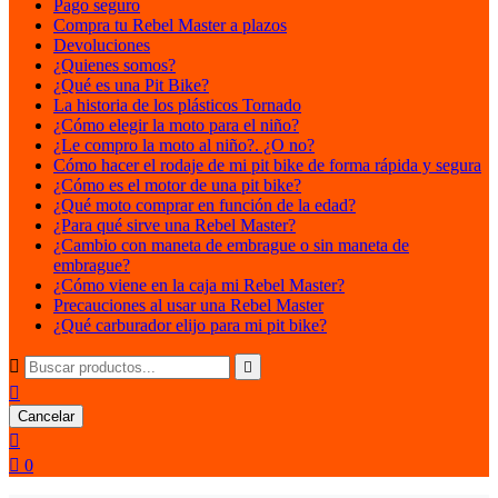
Pago seguro
Compra tu Rebel Master a plazos
Devoluciones
¿Quienes somos?
¿Qué es una Pit Bike?
La historia de los plásticos Tornado
¿Cómo elegir la moto para el niño?
¿Le compro la moto al niño?. ¿O no?
Cómo hacer el rodaje de mi pit bike de forma rápida y segura
¿Cómo es el motor de una pit bike?
¿Qué moto comprar en función de la edad?
¿Para qué sirve una Rebel Master?
¿Cambio con maneta de embrague o sin maneta de
embrague?
¿Cómo viene en la caja mi Rebel Master?
Precauciones al usar una Rebel Master
¿Qué carburador elijo para mi pit bike?



Cancelar


0