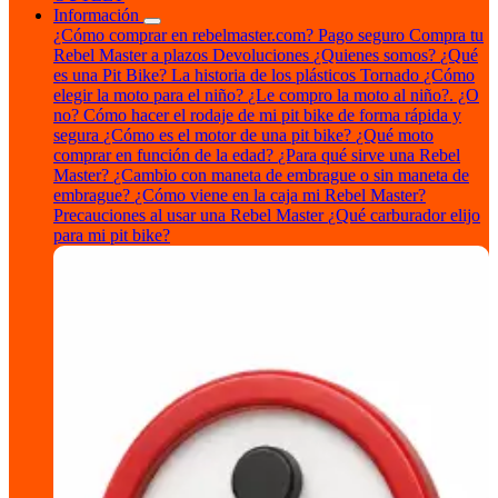
Información
¿Cómo comprar en rebelmaster.com?
Pago seguro
Compra tu
Rebel Master a plazos
Devoluciones
¿Quienes somos?
¿Qué
es una Pit Bike?
La historia de los plásticos Tornado
¿Cómo
elegir la moto para el niño?
¿Le compro la moto al niño?. ¿O
no?
Cómo hacer el rodaje de mi pit bike de forma rápida y
segura
¿Cómo es el motor de una pit bike?
¿Qué moto
comprar en función de la edad?
¿Para qué sirve una Rebel
Master?
¿Cambio con maneta de embrague o sin maneta de
embrague?
¿Cómo viene en la caja mi Rebel Master?
Precauciones al usar una Rebel Master
¿Qué carburador elijo
para mi pit bike?