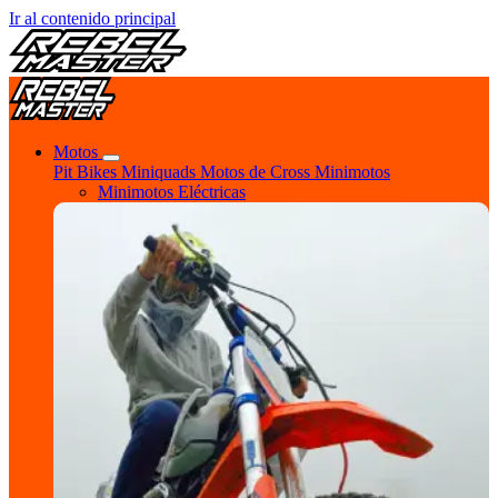
Ir al contenido principal
Motos
Pit Bikes
Miniquads
Motos de Cross
Minimotos
Minimotos Eléctricas