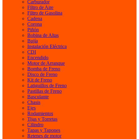
Carburador
Filtro de Aire
Filtro de Gasolina
Cadena
Corona
Piñón
Bobina de Altas
Bujía
Instalación Eléctrica
CDI
Encendido
Motor de Arranque
Bomba de Freno
Disco de Freno
Kit de Freno
Latiguillos de Freno
Pastillas de Freno
Basculante
Chasis
Ejes
Rodamientos
Tijas y Torretas
Cilindro
Tapas y Tapones
Retenes de motor