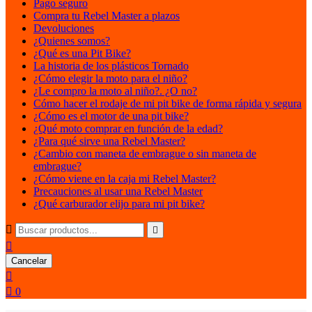
Pago seguro
Compra tu Rebel Master a plazos
Devoluciones
¿Quienes somos?
¿Qué es una Pit Bike?
La historia de los plásticos Tornado
¿Cómo elegir la moto para el niño?
¿Le compro la moto al niño?. ¿O no?
Cómo hacer el rodaje de mi pit bike de forma rápida y segura
¿Cómo es el motor de una pit bike?
¿Qué moto comprar en función de la edad?
¿Para qué sirve una Rebel Master?
¿Cambio con maneta de embrague o sin maneta de
embrague?
¿Cómo viene en la caja mi Rebel Master?
Precauciones al usar una Rebel Master
¿Qué carburador elijo para mi pit bike?



Cancelar


0