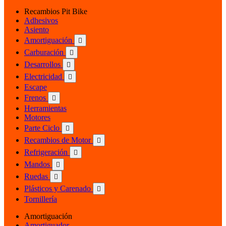
Recambios Pit Bike
Adhesivos
Asiento
Amortiguación

Carburación

Desarrollos

Electricidad

Escape
Frenos

Herramientas
Motores
Parte Ciclo

Recambios de Motor

Refrigeración

Mandos

Ruedas

Plásticos y Carenado

Tornillería
Amortiguación
Amortiguador