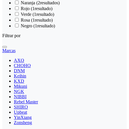
Naranja
(2
resultados
)
Rojo
(1
resultado
)
Verde
(1
resultado
)
Rosa
(1
resultado
)
Negro
(1
resultado
)
Filtrar por
Marcas
AXO
CHOHO
DNM
Keihin
KXD
Mikuni
NGK
NIBBI
Rebel Master
SHIRO
Upbeat
YinXiang
Zonsheng