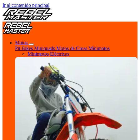
Ir al contenido principal
Motos
Pit Bikes
Miniquads
Motos de Cross
Minimotos
Minimotos Eléctricas