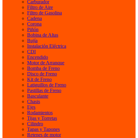
Carburador
Filtro de Aire
Filtro de Gasolina
Cadena
Corona
Piñón
Bobina de Altas
Bujía
Instalación Eléctrica
CDI
Encendido
Motor de Arranque
Bomba de Freno
Disco de Freno
Kit de Freno
Latiguillos de Freno
Pastillas de Freno
Basculante
Chasis
Ejes
Rodamientos
Tijas y Torretas
Cilindro
Tapas y Tapones
Retenes de motor