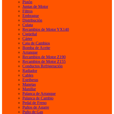
Pistón
Juntas de Motor
Filtros
Embrague
Distribución
Culata
Recambios de Motor YX140
Cigüeñal
Cárter
Caja de Cambios
Bomba de Aceite
Arranque
Recambios de Motor Z190
Recambios de Motor Z155
Conductos Refrigeración
Radiador
Cables
Estriberas
Manetas
Manillar
Palanca de Arranque
Palanca de Cambio
Pedal de Freno
Puños de Agarre
Puño de Gas