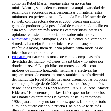
como las Rebel Master, aunque estas ya no son tan
minis.Además, se pueden encontrar una amplia variedad de
recambios y accesorios para personalizar y mantener estas
minimotos en perfecto estado. La tienda Rebel Master desde
su web, con trayectoria desde el 2008, ofrece una amplia
gama de productos y la posibilidad de comprar a domicilio en
esta web. Descubre más sobre las características, ofertas y
opiniones en este artículo detallado sobre minimotos.
Miniquads
Quads: Miniquads, ATV El vehículo divertido de
4 ruedas. La mejor forma de iniciarse en el manejo de un
vehículo a motor, fuera de la vía pública, tanto modelos de
iniciación como todo terreno.
Pit Bikes
Pit Bikes: Las motos de campo compactas más
divertidas del mundo. ¿Quieres una pit bike y no sabes por
dónde empezar?.Las pit bike son motos pequeñas con
motores de cilindro horizontal, sencillas y efectivas, las
mejores motos de entrenamiento y también las más divertidas
del mundo.En Rebel Master llevamos diseñando las pit bikes
con mejor pilotaje desde 2008, y tienes modelos para niños
desde 7 años como las Rebel Master GAS110 o Rebel Master
Kidcross 110, tenemos pit bikes 125cc que son los modelos
más habituales entre niños y jóvenes, hasta las tremendas
190cc para adultos y no tan adultos, que es la moto que todo
el mundo quiere cuando la prueba.Una pit bike te da más
diversión, menos coste, menos riesgo y menos peligro que