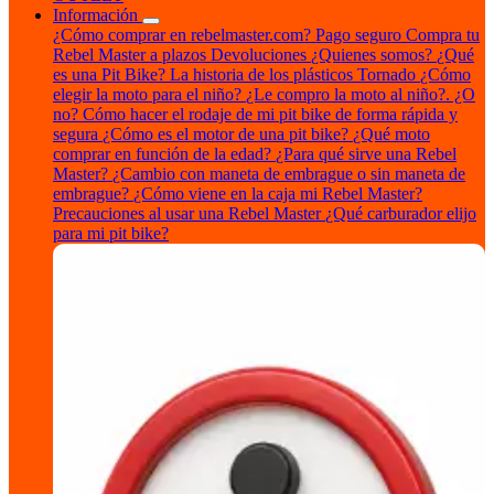
Información
¿Cómo comprar en rebelmaster.com?
Pago seguro
Compra tu
Rebel Master a plazos
Devoluciones
¿Quienes somos?
¿Qué
es una Pit Bike?
La historia de los plásticos Tornado
¿Cómo
elegir la moto para el niño?
¿Le compro la moto al niño?. ¿O
no?
Cómo hacer el rodaje de mi pit bike de forma rápida y
segura
¿Cómo es el motor de una pit bike?
¿Qué moto
comprar en función de la edad?
¿Para qué sirve una Rebel
Master?
¿Cambio con maneta de embrague o sin maneta de
embrague?
¿Cómo viene en la caja mi Rebel Master?
Precauciones al usar una Rebel Master
¿Qué carburador elijo
para mi pit bike?