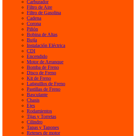
Carburador
Filtro de Aire
Filtro de Gasolina
Cadena
Corona
Piñón
Bobina de Altas
Bujía
Instalación Eléctrica
CDI
Encendido
Motor de Arranque
Bomba de Freno
Disco de Freno
Kit de Freno
Latiguillos de Freno
Pastillas de Freno
Basculante
Chasis
Ejes
Rodamientos
Tijas y Torretas
Cilindro
Tapas y Tapones
Retenes de motor