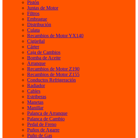
Pistón
Juntas de Motor
Filtros
Embrague
Distribución
Culata
Recambios de Motor YX140
Cigüeñal
Cárter
Caja de Cambios
Bomba de Aceite
Arranque
Recambios de Motor Z190
Recambios de Motor Z155
Conductos Refrigeración
Radiador
Cables
Estriberas
Manetas
Manillar
Palanca de Arranque
Palanca de Cambio
Pedal de Freno
Puños de Agarre
Puño de Gas