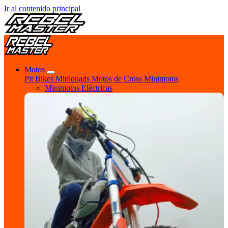
Ir al contenido principal
Motos
Pit Bikes
Miniquads
Motos de Cross
Minimotos
Minimotos Eléctricas