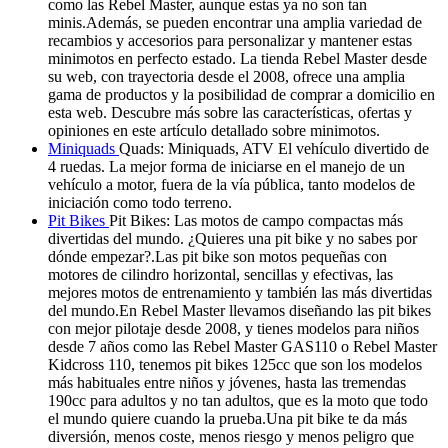
como las Rebel Master, aunque estas ya no son tan
minis.Además, se pueden encontrar una amplia variedad de
recambios y accesorios para personalizar y mantener estas
minimotos en perfecto estado. La tienda Rebel Master desde
su web, con trayectoria desde el 2008, ofrece una amplia
gama de productos y la posibilidad de comprar a domicilio en
esta web. Descubre más sobre las características, ofertas y
opiniones en este artículo detallado sobre minimotos.
Miniquads
Quads: Miniquads, ATV El vehículo divertido de
4 ruedas. La mejor forma de iniciarse en el manejo de un
vehículo a motor, fuera de la vía pública, tanto modelos de
iniciación como todo terreno.
Pit Bikes
Pit Bikes: Las motos de campo compactas más
divertidas del mundo. ¿Quieres una pit bike y no sabes por
dónde empezar?.Las pit bike son motos pequeñas con
motores de cilindro horizontal, sencillas y efectivas, las
mejores motos de entrenamiento y también las más divertidas
del mundo.En Rebel Master llevamos diseñando las pit bikes
con mejor pilotaje desde 2008, y tienes modelos para niños
desde 7 años como las Rebel Master GAS110 o Rebel Master
Kidcross 110, tenemos pit bikes 125cc que son los modelos
más habituales entre niños y jóvenes, hasta las tremendas
190cc para adultos y no tan adultos, que es la moto que todo
el mundo quiere cuando la prueba.Una pit bike te da más
diversión, menos coste, menos riesgo y menos peligro que