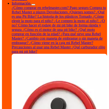
Información
¿Cómo comprar en rebelmaster.com?
Pago seguro
Compra tu
Rebel Master a plazos
Devoluciones
¿Quienes somos?
¿Qué
es una Pit Bike?
La historia de los plásticos Tornado
¿Cómo
elegir la moto para el niño?
¿Le compro la moto al niño?. ¿O
no?
Cómo hacer el rodaje de mi pit bike de forma rápida y
segura
¿Cómo es el motor de una pit bike?
¿Qué moto
comprar en función de la edad?
¿Para qué sirve una Rebel
Master?
¿Cambio con maneta de embrague o sin maneta de
embrague?
¿Cómo viene en la caja mi Rebel Master?
Precauciones al usar una Rebel Master
¿Qué carburador elijo
para mi pit bike?