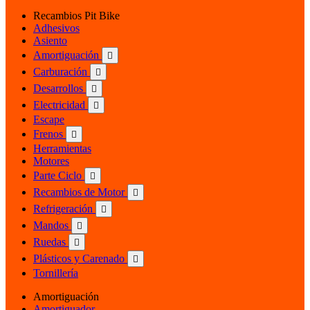
Recambios Pit Bike
Adhesivos
Asiento
Amortiguación

Carburación

Desarrollos

Electricidad

Escape
Frenos

Herramientas
Motores
Parte Ciclo

Recambios de Motor

Refrigeración

Mandos

Ruedas

Plásticos y Carenado

Tornillería
Amortiguación
Amortiguador