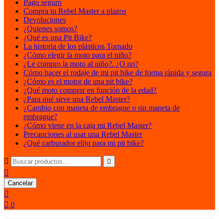
Pago seguro
Compra tu Rebel Master a plazos
Devoluciones
¿Quienes somos?
¿Qué es una Pit Bike?
La historia de los plásticos Tornado
¿Cómo elegir la moto para el niño?
¿Le compro la moto al niño?. ¿O no?
Cómo hacer el rodaje de mi pit bike de forma rápida y segura
¿Cómo es el motor de una pit bike?
¿Qué moto comprar en función de la edad?
¿Para qué sirve una Rebel Master?
¿Cambio con maneta de embrague o sin maneta de
embrague?
¿Cómo viene en la caja mi Rebel Master?
Precauciones al usar una Rebel Master
¿Qué carburador elijo para mi pit bike?



Cancelar


0