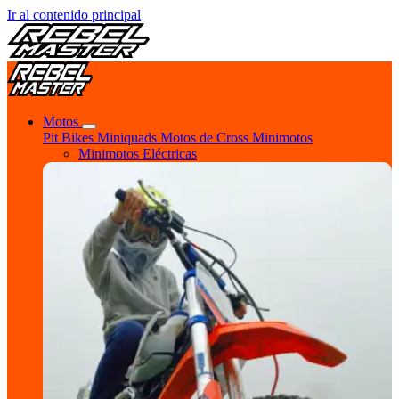
Ir al contenido principal
Motos
Pit Bikes
Miniquads
Motos de Cross
Minimotos
Minimotos Eléctricas