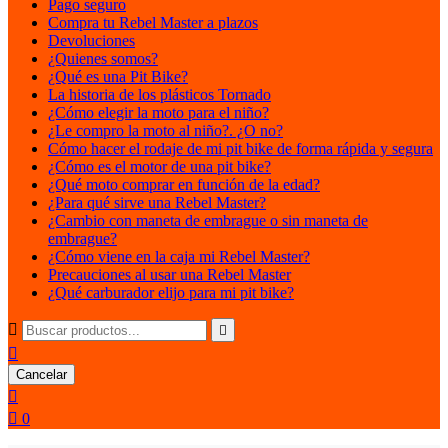
Pago seguro
Compra tu Rebel Master a plazos
Devoluciones
¿Quienes somos?
¿Qué es una Pit Bike?
La historia de los plásticos Tornado
¿Cómo elegir la moto para el niño?
¿Le compro la moto al niño?. ¿O no?
Cómo hacer el rodaje de mi pit bike de forma rápida y segura
¿Cómo es el motor de una pit bike?
¿Qué moto comprar en función de la edad?
¿Para qué sirve una Rebel Master?
¿Cambio con maneta de embrague o sin maneta de
embrague?
¿Cómo viene en la caja mi Rebel Master?
Precauciones al usar una Rebel Master
¿Qué carburador elijo para mi pit bike?



Cancelar


0