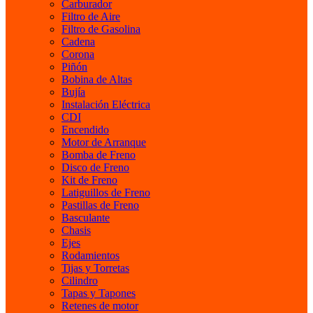
Carburador
Filtro de Aire
Filtro de Gasolina
Cadena
Corona
Piñón
Bobina de Altas
Bujía
Instalación Eléctrica
CDI
Encendido
Motor de Arranque
Bomba de Freno
Disco de Freno
Kit de Freno
Latiguillos de Freno
Pastillas de Freno
Basculante
Chasis
Ejes
Rodamientos
Tijas y Torretas
Cilindro
Tapas y Tapones
Retenes de motor