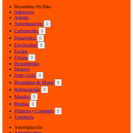
Recambios Pit Bike
Adhesivos
Asiento
Amortiguación

Carburación

Desarrollos

Electricidad

Escape
Frenos

Herramientas
Motores
Parte Ciclo

Recambios de Motor

Refrigeración

Mandos

Ruedas

Plásticos y Carenado

Tornillería
Amortiguación
Amortiguador