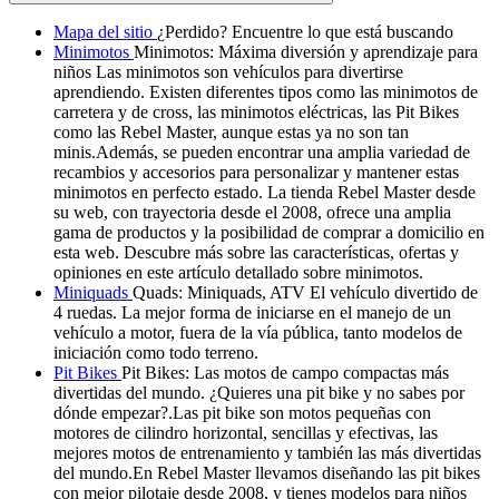
Mapa del sitio
¿Perdido? Encuentre lo que está buscando
Minimotos
Minimotos: Máxima diversión y aprendizaje para
niños Las minimotos son vehículos para divertirse
aprendiendo. Existen diferentes tipos como las minimotos de
carretera y de cross, las minimotos eléctricas, las Pit Bikes
como las Rebel Master, aunque estas ya no son tan
minis.Además, se pueden encontrar una amplia variedad de
recambios y accesorios para personalizar y mantener estas
minimotos en perfecto estado. La tienda Rebel Master desde
su web, con trayectoria desde el 2008, ofrece una amplia
gama de productos y la posibilidad de comprar a domicilio en
esta web. Descubre más sobre las características, ofertas y
opiniones en este artículo detallado sobre minimotos.
Miniquads
Quads: Miniquads, ATV El vehículo divertido de
4 ruedas. La mejor forma de iniciarse en el manejo de un
vehículo a motor, fuera de la vía pública, tanto modelos de
iniciación como todo terreno.
Pit Bikes
Pit Bikes: Las motos de campo compactas más
divertidas del mundo. ¿Quieres una pit bike y no sabes por
dónde empezar?.Las pit bike son motos pequeñas con
motores de cilindro horizontal, sencillas y efectivas, las
mejores motos de entrenamiento y también las más divertidas
del mundo.En Rebel Master llevamos diseñando las pit bikes
con mejor pilotaje desde 2008, y tienes modelos para niños