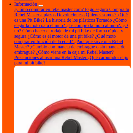
Información
¿Cómo comprar en rebelmaster.com?
Pago seguro
Compra tu
Rebel Master a plazos
Devoluciones
¿Quienes somos?
¿Qué
es una Pit Bike?
La historia de los plásticos Tornado
¿Cómo
elegir la moto para el niño?
¿Le compro la moto al niño?. ¿O
no?
Cómo hacer el rodaje de mi pit bike de forma rápida y
segura
¿Cómo es el motor de una pit bike?
¿Qué moto
comprar en función de la edad?
¿Para qué sirve una Rebel
Master?
¿Cambio con maneta de embrague o sin maneta de
embrague?
¿Cómo viene en la caja mi Rebel Master?
Precauciones al usar una Rebel Master
¿Qué carburador elijo
para mi pit bike?