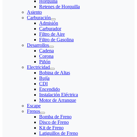
Horquilla
Retenes de Horquilla
Asiento
Carburación
Admisión
Carburador
Filtro de Aire
Filtro de Gasolina
Desarrollos
Cadena
Corona
Piñón
Electricidad
Bobina de Altas
Bujía
CDI
Encendido
Instalación Eléctrica
Motor de Arranque
Escape
Frenos
Bomba de Freno
Disco de Freno
Kit de Freno
Latiguillos de Freno