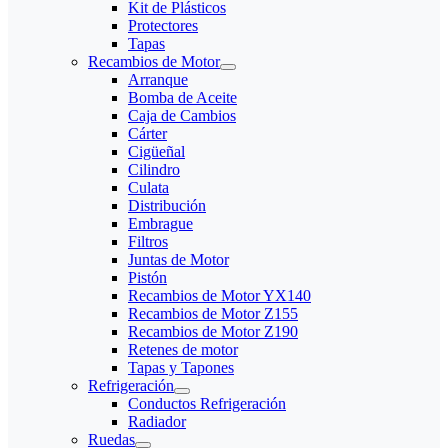
Kit de Plásticos
Protectores
Tapas
Recambios de Motor
Arranque
Bomba de Aceite
Caja de Cambios
Cárter
Cigüeñal
Cilindro
Culata
Distribución
Embrague
Filtros
Juntas de Motor
Pistón
Recambios de Motor YX140
Recambios de Motor Z155
Recambios de Motor Z190
Retenes de motor
Tapas y Tapones
Refrigeración
Conductos Refrigeración
Radiador
Ruedas