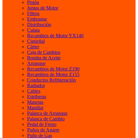
Pistón
Juntas de Motor
Filtros
Embrague
Distribución
Culata
Recambios de Motor YX140
Cigüeñal
Cárter
Caja de Cambios
Bomba de Aceite
Arranque
Recambios de Motor Z190
Recambios de Motor Z155
Conductos Refrigeración
Radiador
Cables
Estriberas
Manetas
Manillar
Palanca de Arranque
Palanca de Cambio
Pedal de Freno
Puños de Agarre
Puño de Gas