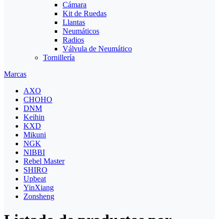
Cámara
Kit de Ruedas
Llantas
Neumáticos
Radios
Válvula de Neumático
Tornillería
Marcas
AXO
CHOHO
DNM
Keihin
KXD
Mikuni
NGK
NIBBI
Rebel Master
SHIRO
Upbeat
YinXiang
Zonsheng