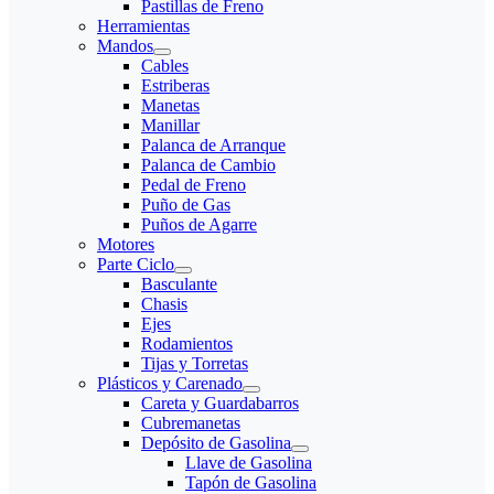
Pastillas de Freno
Herramientas
Mandos
Cables
Estriberas
Manetas
Manillar
Palanca de Arranque
Palanca de Cambio
Pedal de Freno
Puño de Gas
Puños de Agarre
Motores
Parte Ciclo
Basculante
Chasis
Ejes
Rodamientos
Tijas y Torretas
Plásticos y Carenado
Careta y Guardabarros
Cubremanetas
Depósito de Gasolina
Llave de Gasolina
Tapón de Gasolina