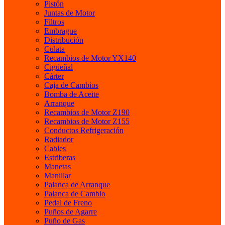
Pistón
Juntas de Motor
Filtros
Embrague
Distribución
Culata
Recambios de Motor YX140
Cigüeñal
Cárter
Caja de Cambios
Bomba de Aceite
Arranque
Recambios de Motor Z190
Recambios de Motor Z155
Conductos Refrigeración
Radiador
Cables
Estriberas
Manetas
Manillar
Palanca de Arranque
Palanca de Cambio
Pedal de Freno
Puños de Agarre
Puño de Gas