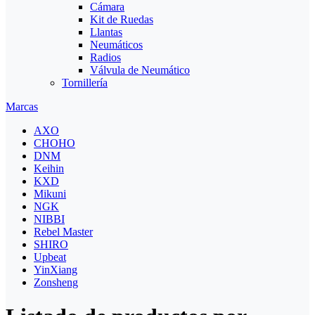
Cámara
Kit de Ruedas
Llantas
Neumáticos
Radios
Válvula de Neumático
Tornillería
Marcas
AXO
CHOHO
DNM
Keihin
KXD
Mikuni
NGK
NIBBI
Rebel Master
SHIRO
Upbeat
YinXiang
Zonsheng