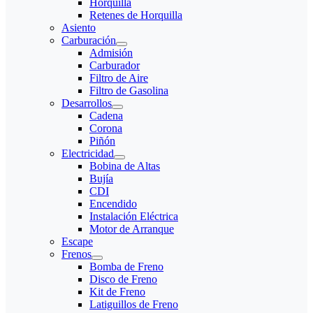
Horquilla
Retenes de Horquilla
Asiento
Carburación
Admisión
Carburador
Filtro de Aire
Filtro de Gasolina
Desarrollos
Cadena
Corona
Piñón
Electricidad
Bobina de Altas
Bujía
CDI
Encendido
Instalación Eléctrica
Motor de Arranque
Escape
Frenos
Bomba de Freno
Disco de Freno
Kit de Freno
Latiguillos de Freno