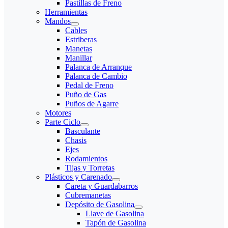
Pastillas de Freno
Herramientas
Mandos
Cables
Estriberas
Manetas
Manillar
Palanca de Arranque
Palanca de Cambio
Pedal de Freno
Puño de Gas
Puños de Agarre
Motores
Parte Ciclo
Basculante
Chasis
Ejes
Rodamientos
Tijas y Torretas
Plásticos y Carenado
Careta y Guardabarros
Cubremanetas
Depósito de Gasolina
Llave de Gasolina
Tapón de Gasolina