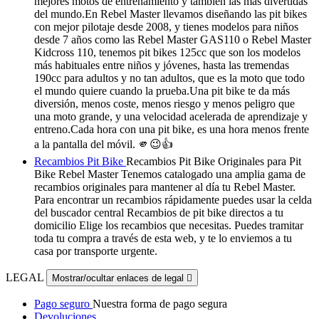
mejores motos de entrenamiento y también las más divertidas
del mundo.En Rebel Master llevamos diseñando las pit bikes
con mejor pilotaje desde 2008, y tienes modelos para niños
desde 7 años como las Rebel Master GAS110 o Rebel Master
Kidcross 110, tenemos pit bikes 125cc que son los modelos
más habituales entre niños y jóvenes, hasta las tremendas
190cc para adultos y no tan adultos, que es la moto que todo
el mundo quiere cuando la prueba.Una pit bike te da más
diversión, menos coste, menos riesgo y menos peligro que
una moto grande, y una velocidad acelerada de aprendizaje y
entreno.Cada hora con una pit bike, es una hora menos frente
a la pantalla del móvil. 🫵😉👍
Recambios Pit Bike
Recambios Pit Bike Originales para Pit
Bike Rebel Master Tenemos catalogado una amplia gama de
recambios originales para mantener al día tu Rebel Master.
Para encontrar un recambios rápidamente puedes usar la celda
del buscador central Recambios de pit bike directos a tu
domicilio Elige los recambios que necesitas. Puedes tramitar
toda tu compra a través de esta web, y te lo enviemos a tu
casa por transporte urgente.
LEGAL
Mostrar/ocultar enlaces de legal

Pago seguro
Nuestra forma de pago segura
Devoluciones