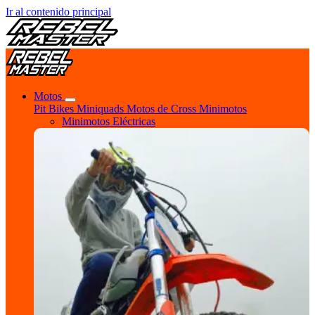
Ir al contenido principal
Motos
Pit Bikes
Miniquads
Motos de Cross
Minimotos
Minimotos Eléctricas