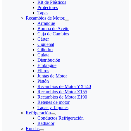
Kit de Plásticos
Protectores
Tapas
Recambios de Motor
Arranque
Bomba de Aceite
Caja de Cambios
Cárter
Cigüeñal
Cilindro
Culata
Distribución
Embrague
Filtros
Juntas de Motor
Pistón
Recambios de Motor YX140
Recambios de Motor Z155
Recambios de Motor Z190
Retenes de motor
Tapas y Tapones
Refrigeración
Conductos Refrigeración
Radiador
Ruedas