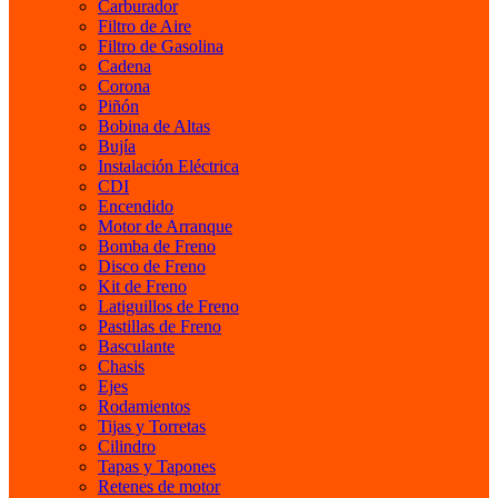
Carburador
Filtro de Aire
Filtro de Gasolina
Cadena
Corona
Piñón
Bobina de Altas
Bujía
Instalación Eléctrica
CDI
Encendido
Motor de Arranque
Bomba de Freno
Disco de Freno
Kit de Freno
Latiguillos de Freno
Pastillas de Freno
Basculante
Chasis
Ejes
Rodamientos
Tijas y Torretas
Cilindro
Tapas y Tapones
Retenes de motor