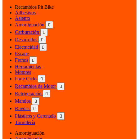
Recambios Pit Bike
Adhesivos
Asiento
Amortiguación

Carburación

Desarrollos

Electricidad

Escape
Frenos

Herramientas
Motores
Parte Ciclo

Recambios de Motor

Refrigeración

Mandos

Ruedas

Plásticos y Carenado

Tornillería
Amortiguación
Amortiguador