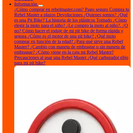
Información
¿Cómo comprar en rebelmaster.com?
Pago seguro
Compra tu
Rebel Master a plazos
Devoluciones
¿Quienes somos?
¿Qué
es una Pit Bike?
La historia de los plásticos Tornado
¿Cómo
elegir la moto para el niño?
¿Le compro la moto al niño?. ¿O
no?
Cómo hacer el rodaje de mi pit bike de forma rápida y
segura
¿Cómo es el motor de una pit bike?
¿Qué moto
comprar en función de la edad?
¿Para qué sirve una Rebel
Master?
¿Cambio con maneta de embrague o sin maneta de
embrague?
¿Cómo viene en la caja mi Rebel Master?
Precauciones al usar una Rebel Master
¿Qué carburador elijo
para mi pit bike?