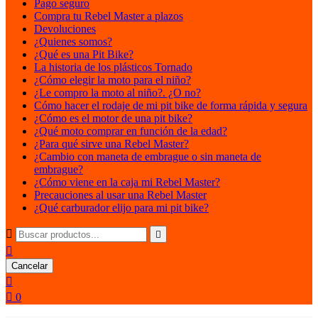
Pago seguro
Compra tu Rebel Master a plazos
Devoluciones
¿Quienes somos?
¿Qué es una Pit Bike?
La historia de los plásticos Tornado
¿Cómo elegir la moto para el niño?
¿Le compro la moto al niño?. ¿O no?
Cómo hacer el rodaje de mi pit bike de forma rápida y segura
¿Cómo es el motor de una pit bike?
¿Qué moto comprar en función de la edad?
¿Para qué sirve una Rebel Master?
¿Cambio con maneta de embrague o sin maneta de
embrague?
¿Cómo viene en la caja mi Rebel Master?
Precauciones al usar una Rebel Master
¿Qué carburador elijo para mi pit bike?



Cancelar


0