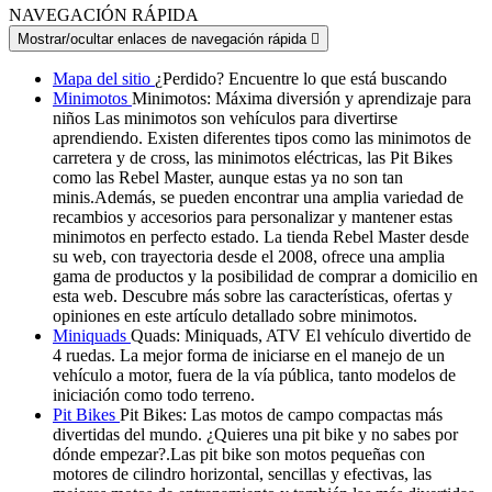
NAVEGACIÓN RÁPIDA
Mostrar/ocultar enlaces de navegación rápida

Mapa del sitio
¿Perdido? Encuentre lo que está buscando
Minimotos
Minimotos: Máxima diversión y aprendizaje para
niños Las minimotos son vehículos para divertirse
aprendiendo. Existen diferentes tipos como las minimotos de
carretera y de cross, las minimotos eléctricas, las Pit Bikes
como las Rebel Master, aunque estas ya no son tan
minis.Además, se pueden encontrar una amplia variedad de
recambios y accesorios para personalizar y mantener estas
minimotos en perfecto estado. La tienda Rebel Master desde
su web, con trayectoria desde el 2008, ofrece una amplia
gama de productos y la posibilidad de comprar a domicilio en
esta web. Descubre más sobre las características, ofertas y
opiniones en este artículo detallado sobre minimotos.
Miniquads
Quads: Miniquads, ATV El vehículo divertido de
4 ruedas. La mejor forma de iniciarse en el manejo de un
vehículo a motor, fuera de la vía pública, tanto modelos de
iniciación como todo terreno.
Pit Bikes
Pit Bikes: Las motos de campo compactas más
divertidas del mundo. ¿Quieres una pit bike y no sabes por
dónde empezar?.Las pit bike son motos pequeñas con
motores de cilindro horizontal, sencillas y efectivas, las