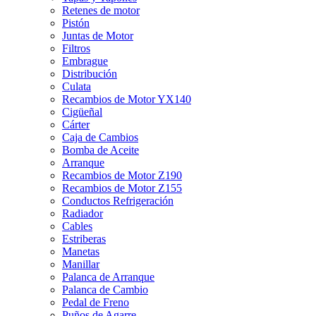
Retenes de motor
Pistón
Juntas de Motor
Filtros
Embrague
Distribución
Culata
Recambios de Motor YX140
Cigüeñal
Cárter
Caja de Cambios
Bomba de Aceite
Arranque
Recambios de Motor Z190
Recambios de Motor Z155
Conductos Refrigeración
Radiador
Cables
Estriberas
Manetas
Manillar
Palanca de Arranque
Palanca de Cambio
Pedal de Freno
Puños de Agarre