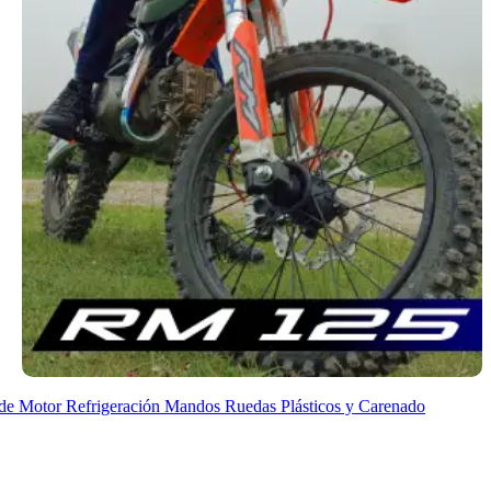
de Motor
Refrigeración
Mandos
Ruedas
Plásticos y Carenado