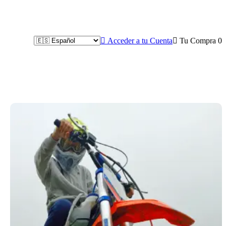

Acceder a tu Cuenta

Tu Compra
0