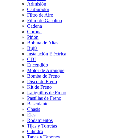
Admisión
Carburador
Filtro de Aire
Filtro de Gasolina
Cadena
Corona
Piñón
Bobina de Altas
Bujía
Instalación Eléctrica
CDI
Encendido
Motor de Arranque
Bomba de Freno
Disco de Freno
Kit de Freno
Latiguillos de Freno
Pastillas de Freno
Basculante
Chasis
Ejes
Rodamientos
Tijas y Torretas
Cilindro
Tapas y Tapones