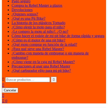
Pago seguro
Compra tu Rebel Master a plazos
Devoluciones
¿Quienes somos?
¿Qué es una Pit Bike?
La historia de los plásticos Tornado
¿Cómo elegir la moto para el niño?
¿Le compro la moto al niño?. ¿O no?
Cómo hacer el rodaje de mi pit bike de forma rápida y segura
¿Cómo es el motor de una pit bike?
¿Qué moto comprar en función de la edad?
¿Para qué sirve una Rebel Master?
¿Cambio con maneta de embrague o sin maneta de
embrague?
¿Cómo viene en la caja mi Rebel Master?
Precauciones al usar una Rebel Master
¿Qué carburador elijo para mi pit bike?



Cancelar


0