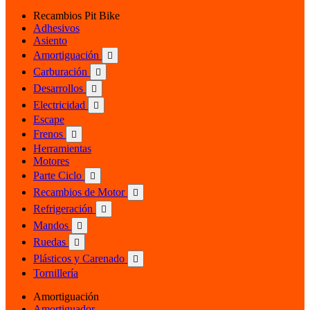
Recambios Pit Bike
Adhesivos
Asiento
Amortiguación

Carburación

Desarrollos

Electricidad

Escape
Frenos

Herramientas
Motores
Parte Ciclo

Recambios de Motor

Refrigeración

Mandos

Ruedas

Plásticos y Carenado

Tornillería
Amortiguación
Amortiguador