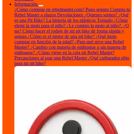
Información
¿Cómo comprar en rebelmaster.com?
Pago seguro
Compra tu
Rebel Master a plazos
Devoluciones
¿Quienes somos?
¿Qué
es una Pit Bike?
La historia de los plásticos Tornado
¿Cómo
elegir la moto para el niño?
¿Le compro la moto al niño?. ¿O
no?
Cómo hacer el rodaje de mi pit bike de forma rápida y
segura
¿Cómo es el motor de una pit bike?
¿Qué moto
comprar en función de la edad?
¿Para qué sirve una Rebel
Master?
¿Cambio con maneta de embrague o sin maneta de
embrague?
¿Cómo viene en la caja mi Rebel Master?
Precauciones al usar una Rebel Master
¿Qué carburador elijo
para mi pit bike?