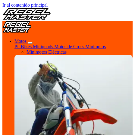
Ir al contenido principal
Motos
Pit Bikes
Miniquads
Motos de Cross
Minimotos
Minimotos Eléctricas