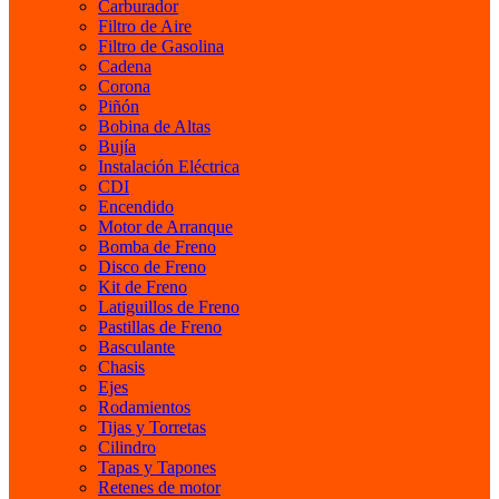
Carburador
Filtro de Aire
Filtro de Gasolina
Cadena
Corona
Piñón
Bobina de Altas
Bujía
Instalación Eléctrica
CDI
Encendido
Motor de Arranque
Bomba de Freno
Disco de Freno
Kit de Freno
Latiguillos de Freno
Pastillas de Freno
Basculante
Chasis
Ejes
Rodamientos
Tijas y Torretas
Cilindro
Tapas y Tapones
Retenes de motor