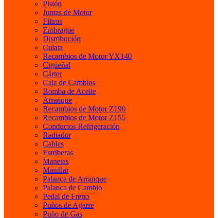
Pistón
Juntas de Motor
Filtros
Embrague
Distribución
Culata
Recambios de Motor YX140
Cigüeñal
Cárter
Caja de Cambios
Bomba de Aceite
Arranque
Recambios de Motor Z190
Recambios de Motor Z155
Conductos Refrigeración
Radiador
Cables
Estriberas
Manetas
Manillar
Palanca de Arranque
Palanca de Cambio
Pedal de Freno
Puños de Agarre
Puño de Gas