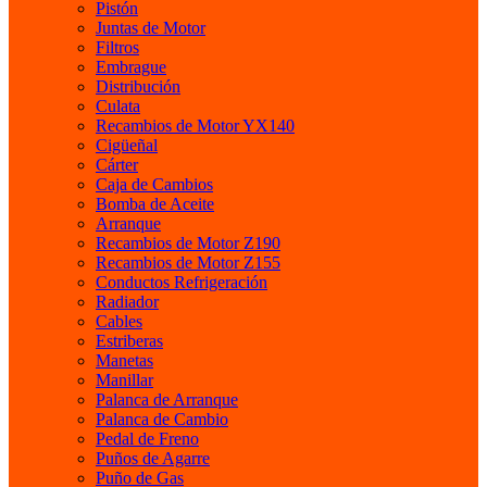
Pistón
Juntas de Motor
Filtros
Embrague
Distribución
Culata
Recambios de Motor YX140
Cigüeñal
Cárter
Caja de Cambios
Bomba de Aceite
Arranque
Recambios de Motor Z190
Recambios de Motor Z155
Conductos Refrigeración
Radiador
Cables
Estriberas
Manetas
Manillar
Palanca de Arranque
Palanca de Cambio
Pedal de Freno
Puños de Agarre
Puño de Gas