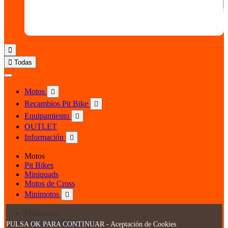


Todas
Motos

Recambios Pit Bike

Equipamiento

OUTLET
Información

Motos
Pit Bikes
Miniquads
Motos de Cross
Minimotos

Minimotos
Minimotos Eléctricas
PULSA OK PARA CONTINUAR - Aceptación de Cookies