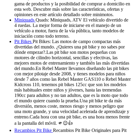
gama de productos y la posibilidad de comprar a domicilio en
esta web. Descubre más sobre las características, ofertas y
opiniones en este artículo detallado sobre minimotos.
Miniquads
Quads: Miniquads, ATV El vehículo divertido de
4 ruedas. La mejor forma de iniciarse en el manejo de un
vehículo a motor, fuera de la vía pública, tanto modelos de
iniciación como todo terreno.
Pit Bikes
Pit Bikes: Las motos de campo compactas más
divertidas del mundo. ¿Quieres una pit bike y no sabes por
dónde empezar?.Las pit bike son motos pequeñas con
motores de cilindro horizontal, sencillas y efectivas, las
mejores motos de entrenamiento y también las más divertidas
del mundo.En Rebel Master llevamos diseñando las pit bikes
con mejor pilotaje desde 2008, y tienes modelos para niños
desde 7 años como las Rebel Master GAS110 o Rebel Master
Kidcross 110, tenemos pit bikes 125cc que son los modelos
más habituales entre niños y jóvenes, hasta las tremendas
190cc para adultos y no tan adultos, que es la moto que todo
el mundo quiere cuando la prueba.Una pit bike te da más
diversión, menos coste, menos riesgo y menos peligro que
una moto grande, y una velocidad acelerada de aprendizaje y
entreno.Cada hora con una pit bike, es una hora menos frente
a la pantalla del móvil. 🫵😉👍
Recambios Pit Bike
Recambios Pit Bike Originales para Pit