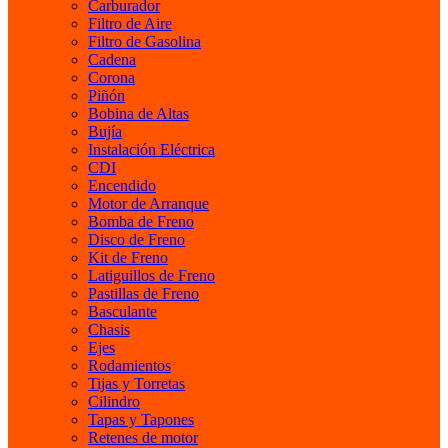
Carburador
Filtro de Aire
Filtro de Gasolina
Cadena
Corona
Piñón
Bobina de Altas
Bujía
Instalación Eléctrica
CDI
Encendido
Motor de Arranque
Bomba de Freno
Disco de Freno
Kit de Freno
Latiguillos de Freno
Pastillas de Freno
Basculante
Chasis
Ejes
Rodamientos
Tijas y Torretas
Cilindro
Tapas y Tapones
Retenes de motor