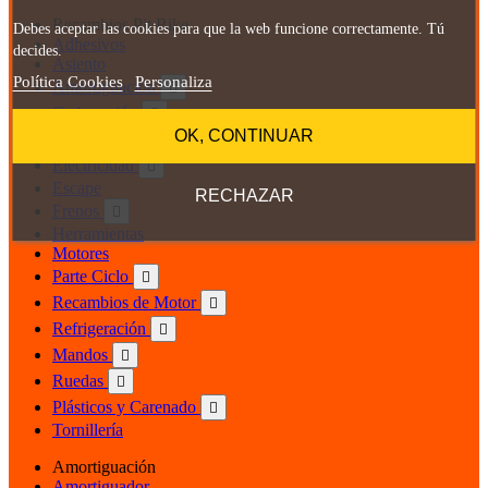
Recambios Pit Bike
Debes aceptar las cookies para que la web funcione correctamente. Tú
Adhesivos
decides.
Asiento
Política Cookies
Personaliza
Amortiguación

Carburación

OK, CONTINUAR
Desarrollos

Electricidad

Escape
RECHAZAR
Frenos

Herramientas
Motores
Parte Ciclo

Recambios de Motor

Refrigeración

Mandos

Ruedas

Plásticos y Carenado

Tornillería
Amortiguación
Amortiguador