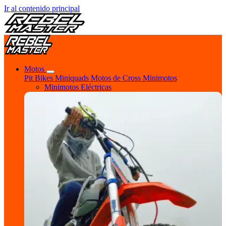
Ir al contenido principal
Motos
Pit Bikes
Miniquads
Motos de Cross
Minimotos
Minimotos Eléctricas