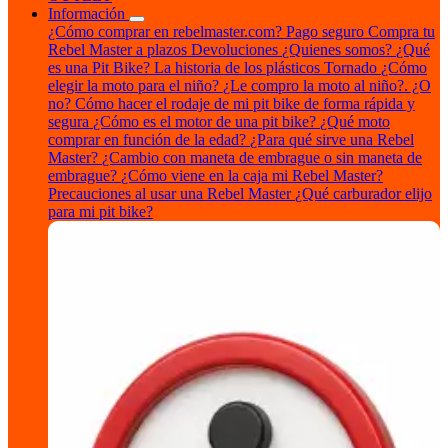
Información
¿Cómo comprar en rebelmaster.com?
Pago seguro
Compra tu
Rebel Master a plazos
Devoluciones
¿Quienes somos?
¿Qué
es una Pit Bike?
La historia de los plásticos Tornado
¿Cómo
elegir la moto para el niño?
¿Le compro la moto al niño?. ¿O
no?
Cómo hacer el rodaje de mi pit bike de forma rápida y
segura
¿Cómo es el motor de una pit bike?
¿Qué moto
comprar en función de la edad?
¿Para qué sirve una Rebel
Master?
¿Cambio con maneta de embrague o sin maneta de
embrague?
¿Cómo viene en la caja mi Rebel Master?
Precauciones al usar una Rebel Master
¿Qué carburador elijo
para mi pit bike?