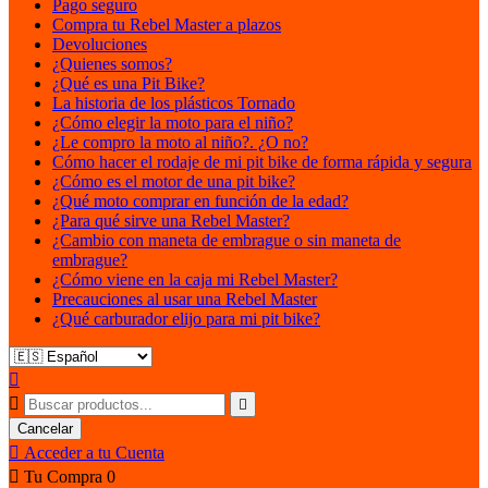
Pago seguro
Compra tu Rebel Master a plazos
Devoluciones
¿Quienes somos?
¿Qué es una Pit Bike?
La historia de los plásticos Tornado
¿Cómo elegir la moto para el niño?
¿Le compro la moto al niño?. ¿O no?
Cómo hacer el rodaje de mi pit bike de forma rápida y segura
¿Cómo es el motor de una pit bike?
¿Qué moto comprar en función de la edad?
¿Para qué sirve una Rebel Master?
¿Cambio con maneta de embrague o sin maneta de
embrague?
¿Cómo viene en la caja mi Rebel Master?
Precauciones al usar una Rebel Master
¿Qué carburador elijo para mi pit bike?



Cancelar

Acceder a tu Cuenta

Tu Compra
0