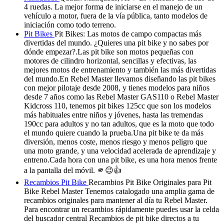
4 ruedas. La mejor forma de iniciarse en el manejo de un
vehículo a motor, fuera de la vía pública, tanto modelos de
iniciación como todo terreno.
Pit Bikes
Pit Bikes: Las motos de campo compactas más
divertidas del mundo. ¿Quieres una pit bike y no sabes por
dónde empezar?.Las pit bike son motos pequeñas con
motores de cilindro horizontal, sencillas y efectivas, las
mejores motos de entrenamiento y también las más divertidas
del mundo.En Rebel Master llevamos diseñando las pit bikes
con mejor pilotaje desde 2008, y tienes modelos para niños
desde 7 años como las Rebel Master GAS110 o Rebel Master
Kidcross 110, tenemos pit bikes 125cc que son los modelos
más habituales entre niños y jóvenes, hasta las tremendas
190cc para adultos y no tan adultos, que es la moto que todo
el mundo quiere cuando la prueba.Una pit bike te da más
diversión, menos coste, menos riesgo y menos peligro que
una moto grande, y una velocidad acelerada de aprendizaje y
entreno.Cada hora con una pit bike, es una hora menos frente
a la pantalla del móvil. 🫵😉👍
Recambios Pit Bike
Recambios Pit Bike Originales para Pit
Bike Rebel Master Tenemos catalogado una amplia gama de
recambios originales para mantener al día tu Rebel Master.
Para encontrar un recambios rápidamente puedes usar la celda
del buscador central Recambios de pit bike directos a tu