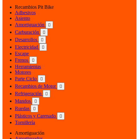
Recambios Pit Bike
Adhesivos
Asiento
Amortiguación

Carburación

Desarrollos

Electricidad

Escape
Frenos

Herramientas
Motores
Parte Ciclo

Recambios de Motor

Refrigeración

Mandos

Ruedas

Plásticos y Carenado

Tornillería
Amortiguación
Amortiguador