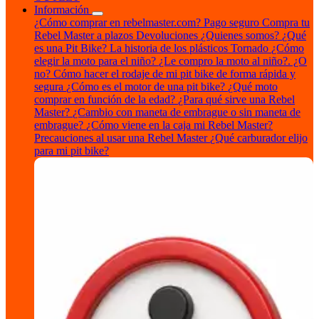
Información
¿Cómo comprar en rebelmaster.com?
Pago seguro
Compra tu
Rebel Master a plazos
Devoluciones
¿Quienes somos?
¿Qué
es una Pit Bike?
La historia de los plásticos Tornado
¿Cómo
elegir la moto para el niño?
¿Le compro la moto al niño?. ¿O
no?
Cómo hacer el rodaje de mi pit bike de forma rápida y
segura
¿Cómo es el motor de una pit bike?
¿Qué moto
comprar en función de la edad?
¿Para qué sirve una Rebel
Master?
¿Cambio con maneta de embrague o sin maneta de
embrague?
¿Cómo viene en la caja mi Rebel Master?
Precauciones al usar una Rebel Master
¿Qué carburador elijo
para mi pit bike?