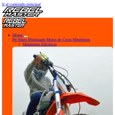
Ir al contenido principal
Motos
Pit Bikes
Miniquads
Motos de Cross
Minimotos
Minimotos Eléctricas