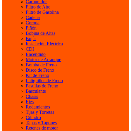
Carburador
Filtro de Aire
Filtro de Gasolina
Cadena
Corona
Piñón
Bobina de Altas
Bujía
Instalación Eléctrica
CDI
Encendido
Motor de Arranque
Bomba de Freno
Disco de Freno
Kit de Freno
Latiguillos de Freno
Pastillas de Freno
Basculante
Chasis
Ejes
Rodamientos
Tijas y Torretas
Cilindro
Tapas y Tapones
Retenes de motor