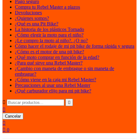
Pago seguro
Compra tu Rebel Master a plazos
Devoluciones
¿Quienes somos?
¿Qué es una Pit Bike?
La historia de los plásticos Tornado
¿Cómo elegir la moto para el niño?
¿Le compro la moto al niño?. ¿O no?
Cómo hacer el rodaje de mi pit bike de forma rápida y segura
¿Cómo es el motor de una pit bike?
¿Qué moto comprar en función de la edad?
¿Para qué sirve una Rebel Master?
¿Cambio con maneta de embrague o sin maneta de
embrague?
¿Cómo viene en la caja mi Rebel Master?
Precauciones al usar una Rebel Master
¿Qué carburador elijo para mi pit bike?



Cancelar


0