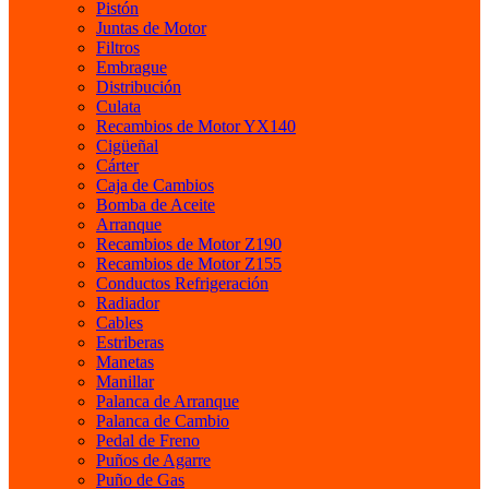
Pistón
Juntas de Motor
Filtros
Embrague
Distribución
Culata
Recambios de Motor YX140
Cigüeñal
Cárter
Caja de Cambios
Bomba de Aceite
Arranque
Recambios de Motor Z190
Recambios de Motor Z155
Conductos Refrigeración
Radiador
Cables
Estriberas
Manetas
Manillar
Palanca de Arranque
Palanca de Cambio
Pedal de Freno
Puños de Agarre
Puño de Gas