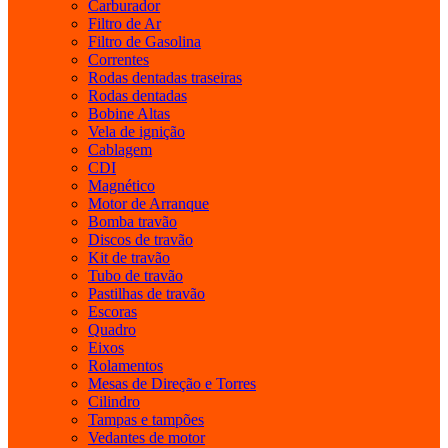
Carburador
Filtro de Ar
Filtro de Gasolina
Correntes
Rodas dentadas traseiras
Rodas dentadas
Bobine Altas
Vela de ignição
Cablagem
CDI
Magnético
Motor de Arranque
Bomba travão
Discos de travão
Kit de travão
Tubo de travão
Pastilhas de travão
Escoras
Quadro
Eixos
Rolamentos
Mesas de Direção e Torres
Cilindro
Tampas e tampões
Vedantes de motor