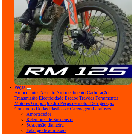
Peças
Autocolantes
Assento
Amortecimento
Carburação
Transmissão
Electricidade
Escape
Travões
Ferramentas
Motores
Grupo Quadro
Peças de motor
Refrigeração
Comandos
Rodas
Plásticos e Carenagem
Parafusos
Amortecedor
Retentores de Suspensão
Suspensão dianteira
Falange de admissão