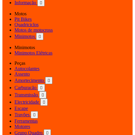
Informação

Motos
Pit Bikes
Quadriciclos
Motos de motocross
Minimotos

Minimotos
Minimotos Elétricas
Peças
Autocolantes
Assento
Amortecimento

Carburação

Transmissão

Electricidade

Escape
Travões

Ferramentas
Motores
Grupo Quadro
