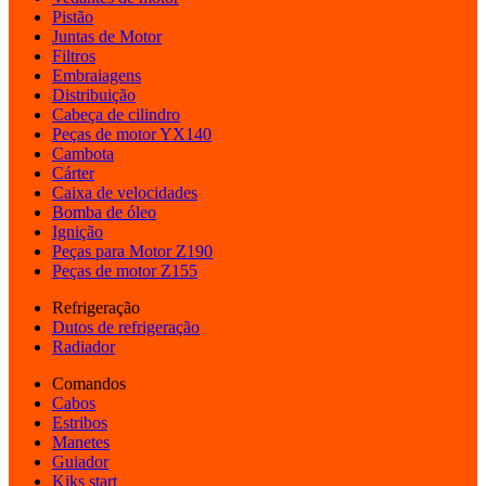
Pistão
Juntas de Motor
Filtros
Embraiagens
Distribuição
Cabeça de cilindro
Peças de motor YX140
Cambota
Cárter
Caixa de velocidades
Bomba de óleo
Ignição
Peças para Motor Z190
Peças de motor Z155
Refrigeração
Dutos de refrigeração
Radiador
Comandos
Cabos
Estribos
Manetes
Guiador
Kiks start