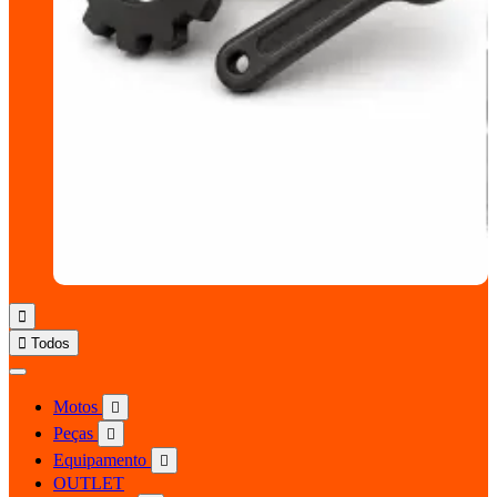


Todos
Motos

Peças

Equipamento

OUTLET