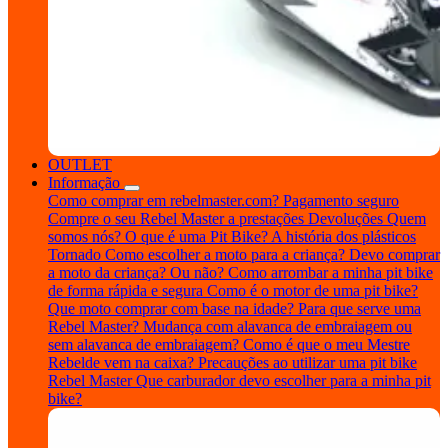
OUTLET
Informação
Como comprar em rebelmaster.com?
Pagamento seguro
Compre o seu Rebel Master a prestações
Devoluções
Quem
somos nós?
O que é uma Pit Bike?
A história dos plásticos
Tornado
Como escolher a moto para a criança?
Devo comprar
a moto da criança? Ou não?
Como arrombar a minha pit bike
de forma rápida e segura
Como é o motor de uma pit bike?
Que moto comprar com base na idade?
Para que serve uma
Rebel Master?
Mudança com alavanca de embraiagem ou
sem alavanca de embraiagem?
Como é que o meu Mestre
Rebelde vem na caixa?
Precauções ao utilizar uma pit bike
Rebel Master
Que carburador devo escolher para a minha pit
bike?