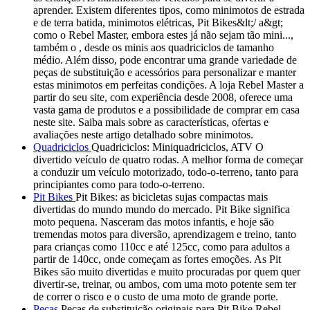
aprender. Existem diferentes tipos, como minimotos de estrada
e de terra batida, minimotos elétricas, Pit Bikes&lt;/ a&gt;
como o Rebel Master, embora estes já não sejam tão mini...,
também o , desde os minis aos quadriciclos de tamanho
médio. Além disso, pode encontrar uma grande variedade de
peças de substituição e acessórios para personalizar e manter
estas minimotos em perfeitas condições. A loja Rebel Master a
partir do seu site, com experiência desde 2008, oferece uma
vasta gama de produtos e a possibilidade de comprar em casa
neste site. Saiba mais sobre as características, ofertas e
avaliações neste artigo detalhado sobre minimotos.
Quadriciclos
Quadriciclos: Miniquadriciclos, ATV O
divertido veículo de quatro rodas. A melhor forma de começar
a conduzir um veículo motorizado, todo-o-terreno, tanto para
principiantes como para todo-o-terreno.
Pit Bikes
Pit Bikes: as bicicletas sujas compactas mais
divertidas do mundo mundo do mercado. Pit Bike significa
moto pequena. Nasceram das motos infantis, e hoje são
tremendas motos para diversão, aprendizagem e treino, tanto
para crianças como 110cc e até 125cc, como para adultos a
partir de 140cc, onde começam as fortes emoções. As Pit
Bikes são muito divertidas e muito procuradas por quem quer
divertir-se, treinar, ou ambos, com uma moto potente sem ter
de correr o risco e o custo de uma moto de grande porte.
Peças
Peças de substituição originais para Pit Bike Rebel