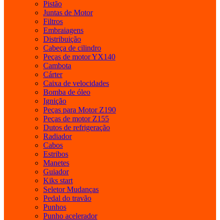
Pistão
Juntas de Motor
Filtros
Embraiagens
Distribuição
Cabeça de cilindro
Peças de motor YX140
Cambota
Cárter
Caixa de velocidades
Bomba de óleo
Ignição
Peças para Motor Z190
Peças de motor Z155
Dutos de refrigeração
Radiador
Cabos
Estribos
Manetes
Guiador
Kiks start
Seletor Mudanças
Pedal do travão
Punhos
Punho acelerador