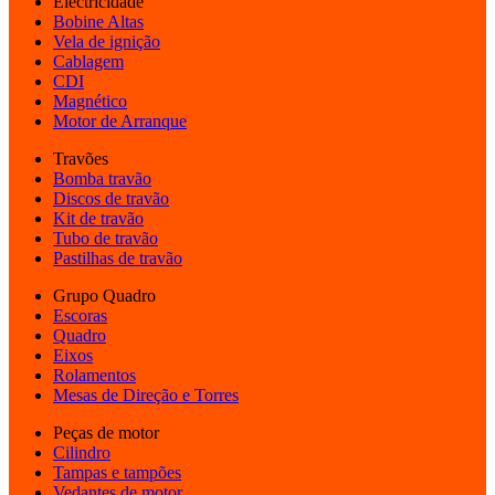
Electricidade
Bobine Altas
Vela de ignição
Cablagem
CDI
Magnético
Motor de Arranque
Travões
Bomba travão
Discos de travão
Kit de travão
Tubo de travão
Pastilhas de travão
Grupo Quadro
Escoras
Quadro
Eixos
Rolamentos
Mesas de Direção e Torres
Peças de motor
Cilindro
Tampas e tampões
Vedantes de motor