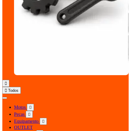


Todos
Motos

Peças

Equipamento

OUTLET