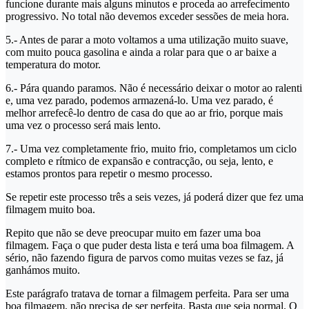
funcione durante mais alguns minutos e proceda ao arrefecimento
progressivo. No total não devemos exceder sessões de meia hora.
5.- Antes de parar a moto voltamos a uma utilização muito suave,
com muito pouca gasolina e ainda a rolar para que o ar baixe a
temperatura do motor.
6.- Pára quando paramos. Não é necessário deixar o motor ao ralenti
e, uma vez parado, podemos armazená-lo. Uma vez parado, é
melhor arrefecê-lo dentro de casa do que ao ar frio, porque mais
uma vez o processo será mais lento.
7.- Uma vez completamente frio, muito frio, completamos um ciclo
completo e rítmico de expansão e contracção, ou seja, lento, e
estamos prontos para repetir o mesmo processo.
Se repetir este processo três a seis vezes, já poderá dizer que fez uma
filmagem muito boa.
Repito que não se deve preocupar muito em fazer uma boa
filmagem. Faça o que puder desta lista e terá uma boa filmagem. A
sério, não fazendo figura de parvos como muitas vezes se faz, já
ganhámos muito.
Este parágrafo tratava de tornar a filmagem perfeita. Para ser uma
boa filmagem, não precisa de ser perfeita. Basta que seja normal. O