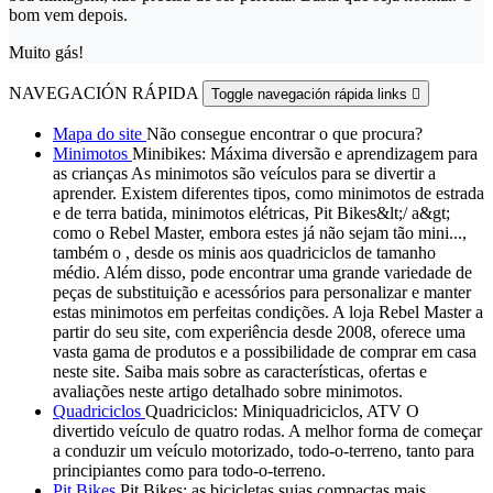
bom vem depois.
Muito gás!
NAVEGACIÓN RÁPIDA
Toggle navegación rápida links

Mapa do site
Não consegue encontrar o que procura?
Minimotos
Minibikes: Máxima diversão e aprendizagem para
as crianças As minimotos são veículos para se divertir a
aprender. Existem diferentes tipos, como minimotos de estrada
e de terra batida, minimotos elétricas, Pit Bikes&lt;/ a&gt;
como o Rebel Master, embora estes já não sejam tão mini...,
também o , desde os minis aos quadriciclos de tamanho
médio. Além disso, pode encontrar uma grande variedade de
peças de substituição e acessórios para personalizar e manter
estas minimotos em perfeitas condições. A loja Rebel Master a
partir do seu site, com experiência desde 2008, oferece uma
vasta gama de produtos e a possibilidade de comprar em casa
neste site. Saiba mais sobre as características, ofertas e
avaliações neste artigo detalhado sobre minimotos.
Quadriciclos
Quadriciclos: Miniquadriciclos, ATV O
divertido veículo de quatro rodas. A melhor forma de começar
a conduzir um veículo motorizado, todo-o-terreno, tanto para
principiantes como para todo-o-terreno.
Pit Bikes
Pit Bikes: as bicicletas sujas compactas mais