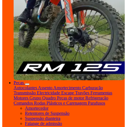
Peças
Autocolantes
Assento
Amortecimento
Carburação
Transmissão
Electricidade
Escape
Travões
Ferramentas
Motores
Grupo Quadro
Peças de motor
Refrigeração
Comandos
Rodas
Plásticos e Carenagem
Parafusos
Amortecedor
Retentores de Suspensão
Suspensão dianteira
Falange de admissão