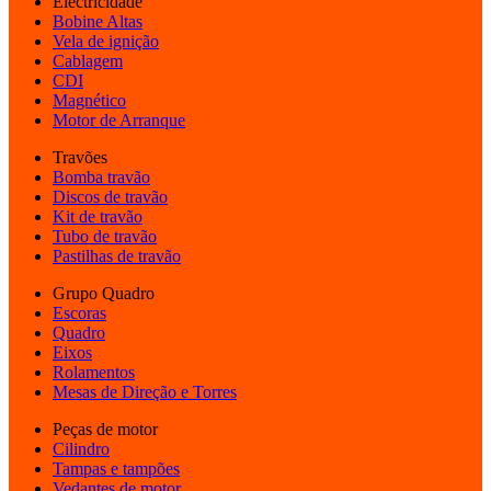
Electricidade
Bobine Altas
Vela de ignição
Cablagem
CDI
Magnético
Motor de Arranque
Travões
Bomba travão
Discos de travão
Kit de travão
Tubo de travão
Pastilhas de travão
Grupo Quadro
Escoras
Quadro
Eixos
Rolamentos
Mesas de Direção e Torres
Peças de motor
Cilindro
Tampas e tampões
Vedantes de motor