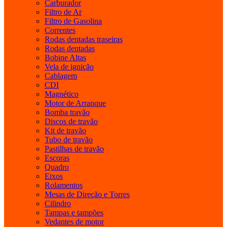
Carburador
Filtro de Ar
Filtro de Gasolina
Correntes
Rodas dentadas traseiras
Rodas dentadas
Bobine Altas
Vela de ignição
Cablagem
CDI
Magnético
Motor de Arranque
Bomba travão
Discos de travão
Kit de travão
Tubo de travão
Pastilhas de travão
Escoras
Quadro
Eixos
Rolamentos
Mesas de Direção e Torres
Cilindro
Tampas e tampões
Vedantes de motor