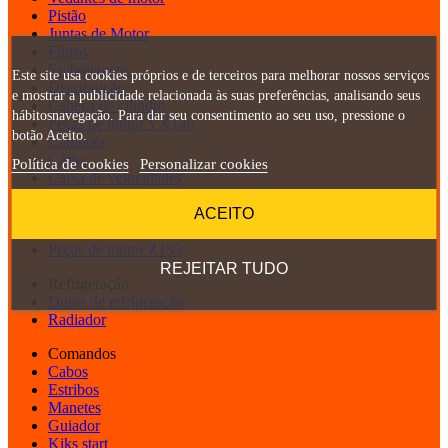
Pistão
Juntas de Motor
Filtros
Embraiagens
Este site usa cookies próprios e de terceiros para melhorar nossos serviços
Distribuição
e mostrar a publicidade relacionada às suas preferências, analisando seus
Cabeça de cilindro
hábitosnavegação. Para dar seu consentimento ao seu uso, pressione o
Peças de motor YX140
botão Aceito.
Cambota
Cárter
Política de cookies
Personalizar cookies
Caixa de velocidades
Bomba de óleo
ACEITO
Ignição
Peças para Motor Z190
Peças de motor Z155
REJEITAR TUDO
Refrigeração
Dutos de refrigeração
Radiador
Comandos
Cabos
Estribos
Manetes
Guiador
Kiks start