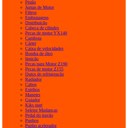
Pistão
Juntas de Motor
Filtros
Embraiagens
Distribuição
Cabeça de cilindro
Peças de motor YX140
Cambota
Cárter
Caixa de velocidades
Bomba de óleo
Ignição
Peças para Motor Z190
Peças de motor Z155
Dutos de refrigeração
Radiador
Cabos
Estribos
Manetes
Guiador
Kiks start
Seletor Mudanças
Pedal do travão
Punhos
Punho acelerador