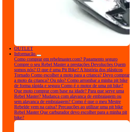
OUTLET
Informação
Como comprar em rebelmaster.com?
Pagamento seguro
Compre o seu Rebel Master a prestações
Devoluções
Quem
somos nós?
O que é uma Pit Bike?
A história dos plásticos
Tornado
Como escolher a moto para a criança?
Devo comprar
a moto da criança? Ou não?
Como arrombar a minha pit bike
de forma rápida e segura
Como é o motor de uma pit bike?
Que moto comprar com base na idade?
Para que serve uma
Rebel Master?
Mudança com alavanca de embraiagem ou
sem alavanca de embraiagem?
Como é que o meu Mestre
Rebelde vem na caixa?
Precauções ao utilizar uma pit bike
Rebel Master
Que carburador devo escolher para a minha pit
bike?