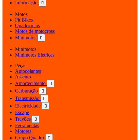
Informação

Motos
Pit Bikes
Quadriciclos
Motos de motocross
Minimotos

Minimotos
Minimotos Elétricas
Peças
Autocolantes
Assento
Amortecimento

Carburação

Transmissão

Electricidade

Escape
Travões

Ferramentas
Motores
Grupo Quadro
