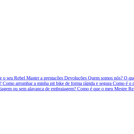
 o seu Rebel Master a prestações
Devoluções
Quem somos nós?
O qu
o?
Como arrombar a minha pit bike de forma rápida e segura
Como é o m
iagem ou sem alavanca de embraiagem?
Como é que o meu Mestre Re