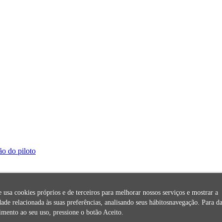
ão do piloto
te usa cookies próprios e de terceiros para melhorar nossos serviços e mostrar a
dade relacionada às suas preferências, analisando seus hábitosnavegação. Para da
imento ao seu uso, pressione o botão Aceito.