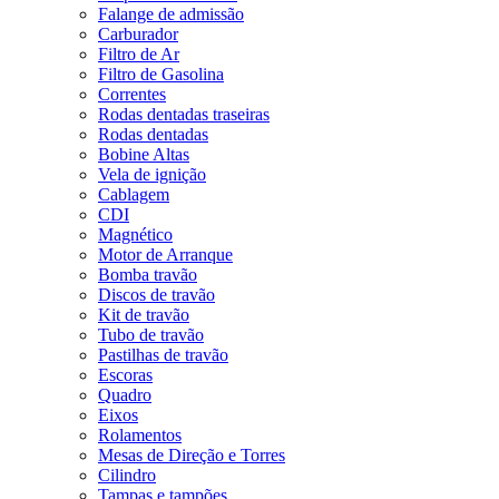
Falange de admissão
Carburador
Filtro de Ar
Filtro de Gasolina
Correntes
Rodas dentadas traseiras
Rodas dentadas
Bobine Altas
Vela de ignição
Cablagem
CDI
Magnético
Motor de Arranque
Bomba travão
Discos de travão
Kit de travão
Tubo de travão
Pastilhas de travão
Escoras
Quadro
Eixos
Rolamentos
Mesas de Direção e Torres
Cilindro
Tampas e tampões