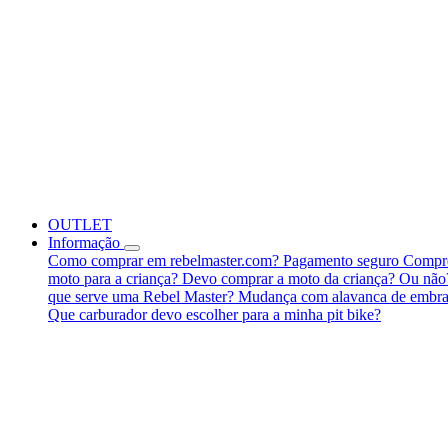
OUTLET
Informação
Como comprar em rebelmaster.com?
Pagamento seguro
Compre
moto para a criança?
Devo comprar a moto da criança? Ou nã
que serve uma Rebel Master?
Mudança com alavanca de embra
Que carburador devo escolher para a minha pit bike?