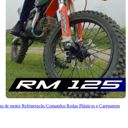
as de motor
Refrigeração
Comandos
Rodas
Plásticos e Carenagem