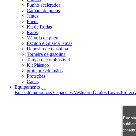
Punho acelerador
Câmara de pneus
Jantes
Pneus
Kit de Rodas
Raios
Válvula de pneu
Escudo e Guarda-lamas
Depósito de Gasolina
Torneira de gasolina
Tampa de combustível
Kit Plástico
protetores de mãos
Proteções
Capas
Equipamento
Botas de motocross
Capacetes
Vestuário
Óculos
Luvas
Protecç
Este si
publici
consent