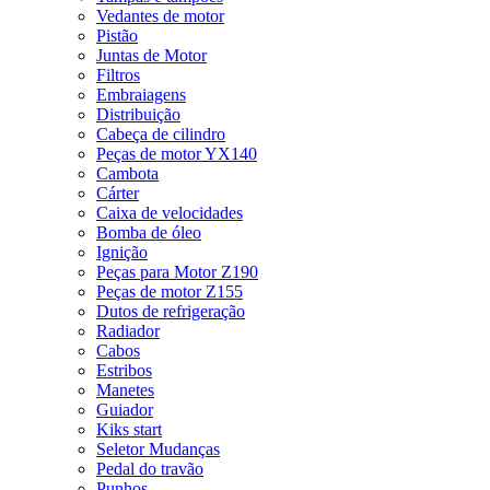
Vedantes de motor
Pistão
Juntas de Motor
Filtros
Embraiagens
Distribuição
Cabeça de cilindro
Peças de motor YX140
Cambota
Cárter
Caixa de velocidades
Bomba de óleo
Ignição
Peças para Motor Z190
Peças de motor Z155
Dutos de refrigeração
Radiador
Cabos
Estribos
Manetes
Guiador
Kiks start
Seletor Mudanças
Pedal do travão
Punhos