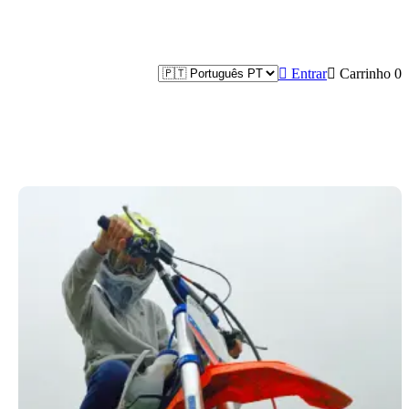

Entrar

Carrinho
0