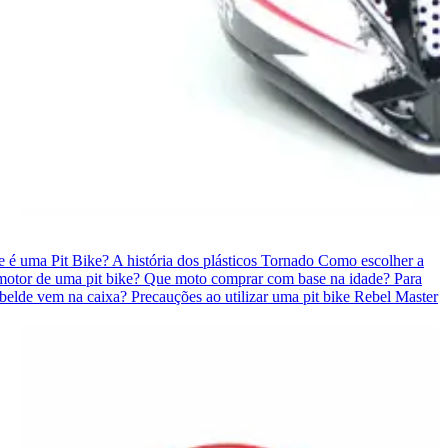
e é uma Pit Bike?
A história dos plásticos Tornado
Como escolher a
otor de uma pit bike?
Que moto comprar com base na idade?
Para
belde vem na caixa?
Precauções ao utilizar uma pit bike Rebel Master