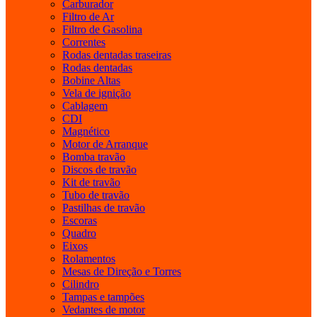
Carburador
Filtro de Ar
Filtro de Gasolina
Correntes
Rodas dentadas traseiras
Rodas dentadas
Bobine Altas
Vela de ignição
Cablagem
CDI
Magnético
Motor de Arranque
Bomba travão
Discos de travão
Kit de travão
Tubo de travão
Pastilhas de travão
Escoras
Quadro
Eixos
Rolamentos
Mesas de Direção e Torres
Cilindro
Tampas e tampões
Vedantes de motor