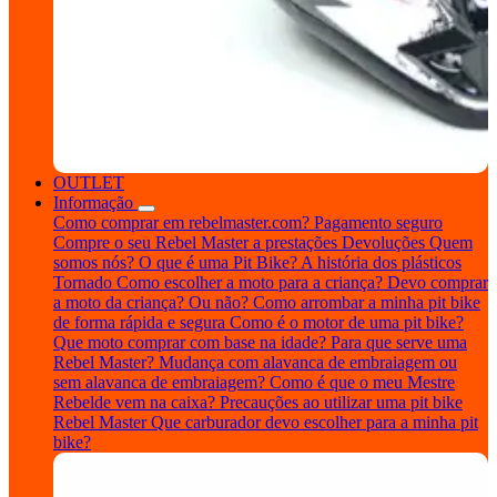
OUTLET
Informação
Como comprar em rebelmaster.com?
Pagamento seguro
Compre o seu Rebel Master a prestações
Devoluções
Quem
somos nós?
O que é uma Pit Bike?
A história dos plásticos
Tornado
Como escolher a moto para a criança?
Devo comprar
a moto da criança? Ou não?
Como arrombar a minha pit bike
de forma rápida e segura
Como é o motor de uma pit bike?
Que moto comprar com base na idade?
Para que serve uma
Rebel Master?
Mudança com alavanca de embraiagem ou
sem alavanca de embraiagem?
Como é que o meu Mestre
Rebelde vem na caixa?
Precauções ao utilizar uma pit bike
Rebel Master
Que carburador devo escolher para a minha pit
bike?