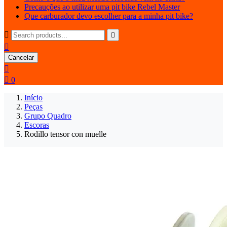
Precauções ao utilizar uma pit bike Rebel Master
Que carburador devo escolher para a minha pit bike?



Cancelar


0
Início
Peças
Grupo Quadro
Escoras
Rodillo tensor con muelle