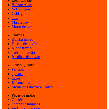
Electricidade
Bobine Altas
Vela de ignição
Cablagem
CDI
Magnético
Motor de Arranque
Travões
Bomba travão
Discos de travão
Kit de travão
Tubo de travão
Pastilhas de travão
Grupo Quadro
Escoras
Quadro
Eixos
Rolamentos
Mesas de Direção e Torres
Peças de motor
Cilindro
Tampas e tampões
Vedantes de motor