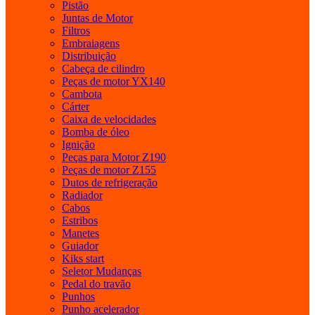
Pistão
Juntas de Motor
Filtros
Embraiagens
Distribuição
Cabeça de cilindro
Peças de motor YX140
Cambota
Cárter
Caixa de velocidades
Bomba de óleo
Ignição
Peças para Motor Z190
Peças de motor Z155
Dutos de refrigeração
Radiador
Cabos
Estribos
Manetes
Guiador
Kiks start
Seletor Mudanças
Pedal do travão
Punhos
Punho acelerador