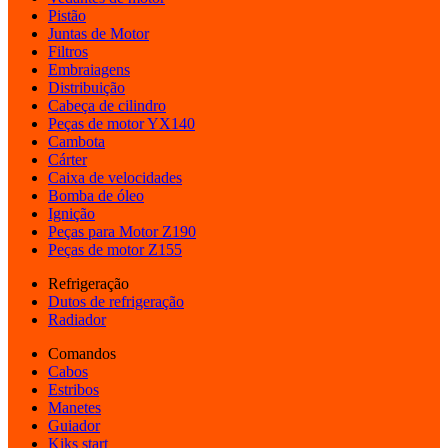
Pistão
Juntas de Motor
Filtros
Embraiagens
Distribuição
Cabeça de cilindro
Peças de motor YX140
Cambota
Cárter
Caixa de velocidades
Bomba de óleo
Ignição
Peças para Motor Z190
Peças de motor Z155
Refrigeração
Dutos de refrigeração
Radiador
Comandos
Cabos
Estribos
Manetes
Guiador
Kiks start