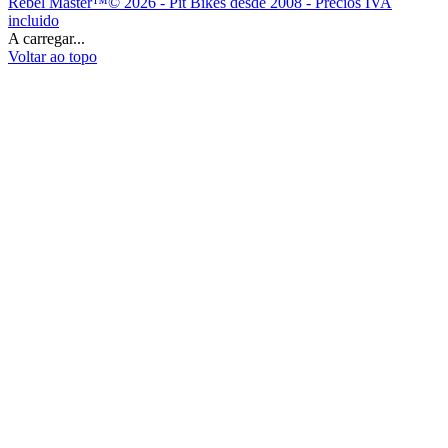
Rebel Master™© 2026 - Pit Bikes desde 2008 - Precios IVA
incluido
A carregar...
Voltar ao topo