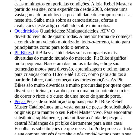
estas minimotos em perfeitas condições. A loja Rebel Master a
partir do seu site, com experiência desde 2008, oferece uma
vasta gama de produtos e a possibilidade de comprar em casa
neste site. Saiba mais sobre as características, ofertas e
avaliações neste artigo detalhado sobre minimotos.
Quadriciclos
Quadriciclos: Miniquadriciclos, ATV O
divertido veículo de quatro rodas. A melhor forma de começar
a conduzir um veículo motorizado, todo-o-terreno, tanto para
principiantes como para todo-o-terreno.
Pit Bikes
Pit Bikes: as bicicletas sujas compactas mais
divertidas do mundo mundo do mercado. Pit Bike significa
moto pequena. Nasceram das motos infantis, e hoje são
tremendas motos para diversão, aprendizagem e treino, tanto
para crianças como 110cc e até 125cc, como para adultos a
partir de 140cc, onde começam as fortes emoções. As Pit
Bikes são muito divertidas e muito procuradas por quem quer
divertir-se, treinar, ou ambos, com uma moto potente sem ter
de correr o risco e o custo de uma moto de grande porte.
Peças
Peças de substituição originais para Pit Bike Rebel
Master Catalogámos uma vasta gama de peças de substituição
originais para manter o seu Rebel Master vivo. Para encontrar
substitutos rapidamente, pode utilizar a célula de pesquisa
central Mudanças de pit bike diretamente para a sua casa
Escolha as substituições de que necessita. Pode processar toda
a sua compra através deste site e nós enviá-la-emos para a sua