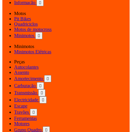
Informação

Motos
Pit Bikes
Quadriciclos
Motos de motocross
Minimotos

Minimotos
Minimotos Elétricas
Peças
Autocolantes
Assento
Amortecimento

Carburação

Transmissão

Electricidade

Escape
Travões

Ferramentas
Motores
Grupo Quadro
