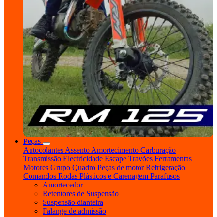
Peças
Autocolantes
Assento
Amortecimento
Carburação
Transmissão
Electricidade
Escape
Travões
Ferramentas
Motores
Grupo Quadro
Peças de motor
Refrigeração
Comandos
Rodas
Plásticos e Carenagem
Parafusos
Amortecedor
Retentores de Suspensão
Suspensão dianteira
Falange de admissão