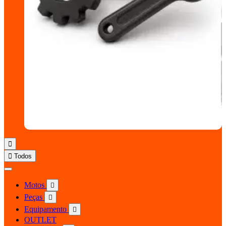


Todos
Motos

Peças

Equipamento

OUTLET