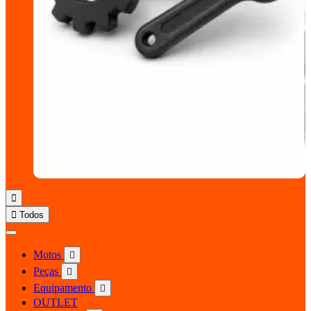


Todos
Motos

Peças

Equipamento

OUTLET