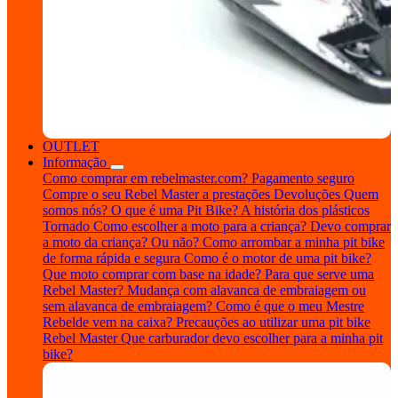
OUTLET
Informação
Como comprar em rebelmaster.com?
Pagamento seguro
Compre o seu Rebel Master a prestações
Devoluções
Quem
somos nós?
O que é uma Pit Bike?
A história dos plásticos
Tornado
Como escolher a moto para a criança?
Devo comprar
a moto da criança? Ou não?
Como arrombar a minha pit bike
de forma rápida e segura
Como é o motor de uma pit bike?
Que moto comprar com base na idade?
Para que serve uma
Rebel Master?
Mudança com alavanca de embraiagem ou
sem alavanca de embraiagem?
Como é que o meu Mestre
Rebelde vem na caixa?
Precauções ao utilizar uma pit bike
Rebel Master
Que carburador devo escolher para a minha pit
bike?