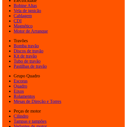
Electricidade
Bobine Altas
Vela de ignição
Cablagem
CDI
Magnético
Motor de Arranque
Travões
Bomba travão
Discos de travão
Kit de travão
Tubo de travão
Pastilhas de travão
Grupo Quadro
Escoras
Quadro
Eixos
Rolamentos
Mesas de Direção e Torres
Peças de motor
Cilindro
Tampas e tampões
Vedantes de motor