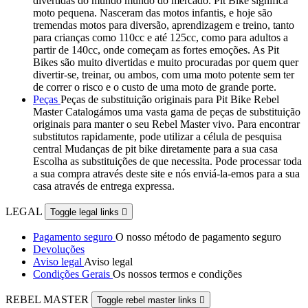
divertidas do mundo mundo do mercado. Pit Bike significa
moto pequena. Nasceram das motos infantis, e hoje são
tremendas motos para diversão, aprendizagem e treino, tanto
para crianças como 110cc e até 125cc, como para adultos a
partir de 140cc, onde começam as fortes emoções. As Pit
Bikes são muito divertidas e muito procuradas por quem quer
divertir-se, treinar, ou ambos, com uma moto potente sem ter
de correr o risco e o custo de uma moto de grande porte.
Peças
Peças de substituição originais para Pit Bike Rebel
Master Catalogámos uma vasta gama de peças de substituição
originais para manter o seu Rebel Master vivo. Para encontrar
substitutos rapidamente, pode utilizar a célula de pesquisa
central Mudanças de pit bike diretamente para a sua casa
Escolha as substituições de que necessita. Pode processar toda
a sua compra através deste site e nós enviá-la-emos para a sua
casa através de entrega expressa.
LEGAL
Toggle legal links

Pagamento seguro
O nosso método de pagamento seguro
Devoluções
Aviso legal
Aviso legal
Condições Gerais
Os nossos termos e condições
REBEL MASTER
Toggle rebel master links
