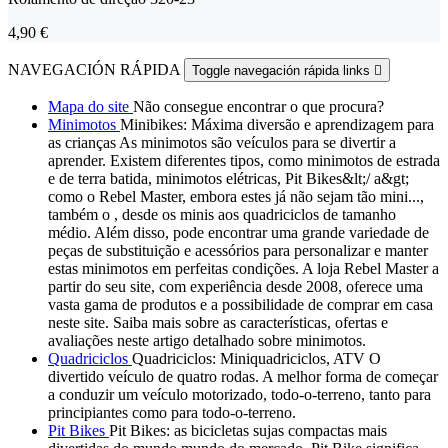
4,90 €
NAVEGACIÓN RÁPIDA
Toggle navegación rápida links

Mapa do site
Não consegue encontrar o que procura?
Minimotos
Minibikes: Máxima diversão e aprendizagem para
as crianças As minimotos são veículos para se divertir a
aprender. Existem diferentes tipos, como minimotos de estrada
e de terra batida, minimotos elétricas, Pit Bikes&lt;/ a&gt;
como o Rebel Master, embora estes já não sejam tão mini...,
também o , desde os minis aos quadriciclos de tamanho
médio. Além disso, pode encontrar uma grande variedade de
peças de substituição e acessórios para personalizar e manter
estas minimotos em perfeitas condições. A loja Rebel Master a
partir do seu site, com experiência desde 2008, oferece uma
vasta gama de produtos e a possibilidade de comprar em casa
neste site. Saiba mais sobre as características, ofertas e
avaliações neste artigo detalhado sobre minimotos.
Quadriciclos
Quadriciclos: Miniquadriciclos, ATV O
divertido veículo de quatro rodas. A melhor forma de começar
a conduzir um veículo motorizado, todo-o-terreno, tanto para
principiantes como para todo-o-terreno.
Pit Bikes
Pit Bikes: as bicicletas sujas compactas mais