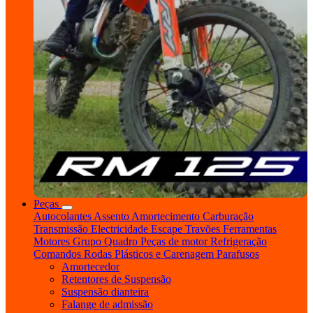
Peças
Autocolantes
Assento
Amortecimento
Carburação
Transmissão
Electricidade
Escape
Travões
Ferramentas
Motores
Grupo Quadro
Peças de motor
Refrigeração
Comandos
Rodas
Plásticos e Carenagem
Parafusos
Amortecedor
Retentores de Suspensão
Suspensão dianteira
Falange de admissão