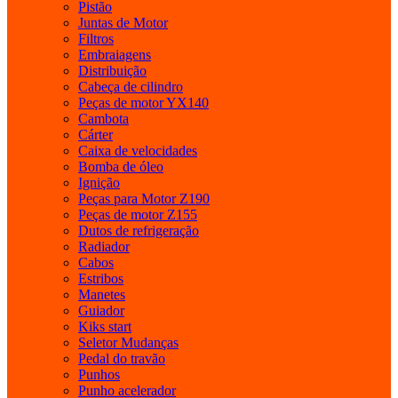
Pistão
Juntas de Motor
Filtros
Embraiagens
Distribuição
Cabeça de cilindro
Peças de motor YX140
Cambota
Cárter
Caixa de velocidades
Bomba de óleo
Ignição
Peças para Motor Z190
Peças de motor Z155
Dutos de refrigeração
Radiador
Cabos
Estribos
Manetes
Guiador
Kiks start
Seletor Mudanças
Pedal do travão
Punhos
Punho acelerador