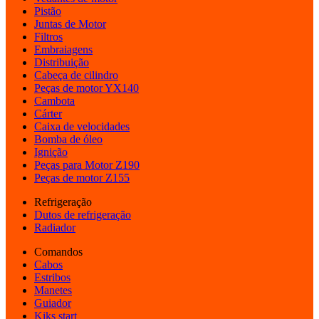
Pistão
Juntas de Motor
Filtros
Embraiagens
Distribuição
Cabeça de cilindro
Peças de motor YX140
Cambota
Cárter
Caixa de velocidades
Bomba de óleo
Ignição
Peças para Motor Z190
Peças de motor Z155
Refrigeração
Dutos de refrigeração
Radiador
Comandos
Cabos
Estribos
Manetes
Guiador
Kiks start