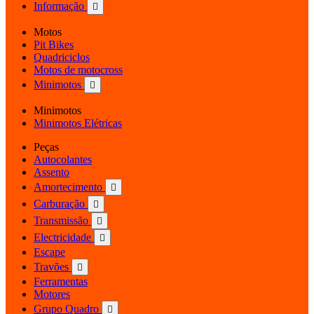
Informação

Motos
Pit Bikes
Quadriciclos
Motos de motocross
Minimotos

Minimotos
Minimotos Elétricas
Peças
Autocolantes
Assento
Amortecimento

Carburação

Transmissão

Electricidade

Escape
Travões

Ferramentas
Motores
Grupo Quadro
