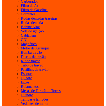
Carburador
Filtro de Ar
Filtro de Gasolina
Correntes
Rodas dentadas traseiras
Rodas dentadas
Bobine Altas
Vela de ignição
Cablagem
CDI
Magnético
Motor de Arranque
Bomba travão
Discos de travão
Kit de travão
Tubo de travão
Pastilhas de travão
Escoras
Quadro
Eixos
Rolamentos
Mesas de Direção e Torres
Cilindro
Tampas e tampões
Vedantes de motor