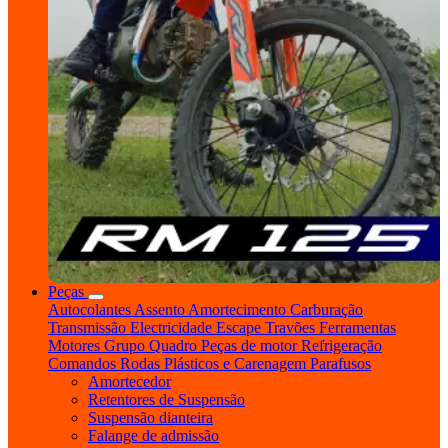
Peças
Autocolantes
Assento
Amortecimento
Carburação
Transmissão
Electricidade
Escape
Travões
Ferramentas
Motores
Grupo Quadro
Peças de motor
Refrigeração
Comandos
Rodas
Plásticos e Carenagem
Parafusos
Amortecedor
Retentores de Suspensão
Suspensão dianteira
Falange de admissão