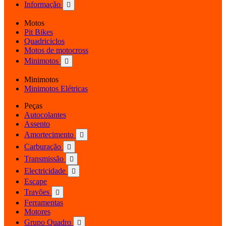
Informação

Motos
Pit Bikes
Quadriciclos
Motos de motocross
Minimotos

Minimotos
Minimotos Elétricas
Peças
Autocolantes
Assento
Amortecimento

Carburação

Transmissão

Electricidade

Escape
Travões

Ferramentas
Motores
Grupo Quadro
