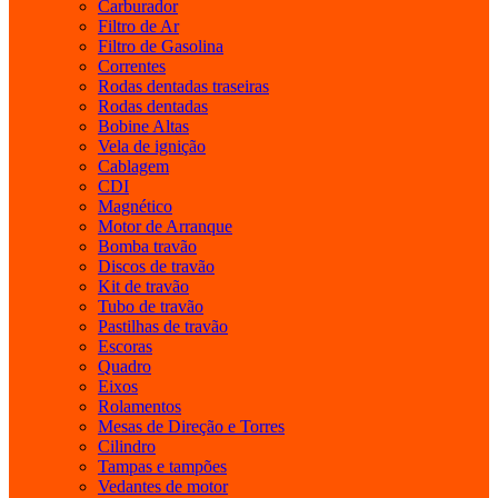
Carburador
Filtro de Ar
Filtro de Gasolina
Correntes
Rodas dentadas traseiras
Rodas dentadas
Bobine Altas
Vela de ignição
Cablagem
CDI
Magnético
Motor de Arranque
Bomba travão
Discos de travão
Kit de travão
Tubo de travão
Pastilhas de travão
Escoras
Quadro
Eixos
Rolamentos
Mesas de Direção e Torres
Cilindro
Tampas e tampões
Vedantes de motor