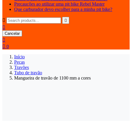
Precauções ao utilizar uma pit bike Rebel Master
Que carburador devo escolher para a minha pit bike?



Cancelar


0
Início
Peças
Travões
Tubo de travão
Mangueira de travão de 1100 mm a cores