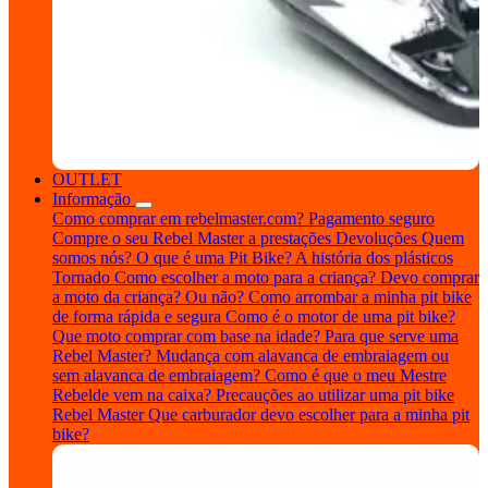
OUTLET
Informação
Como comprar em rebelmaster.com?
Pagamento seguro
Compre o seu Rebel Master a prestações
Devoluções
Quem
somos nós?
O que é uma Pit Bike?
A história dos plásticos
Tornado
Como escolher a moto para a criança?
Devo comprar
a moto da criança? Ou não?
Como arrombar a minha pit bike
de forma rápida e segura
Como é o motor de uma pit bike?
Que moto comprar com base na idade?
Para que serve uma
Rebel Master?
Mudança com alavanca de embraiagem ou
sem alavanca de embraiagem?
Como é que o meu Mestre
Rebelde vem na caixa?
Precauções ao utilizar uma pit bike
Rebel Master
Que carburador devo escolher para a minha pit
bike?