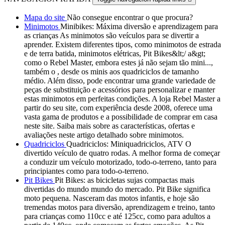
Mapa do site
Não consegue encontrar o que procura?
Minimotos
Minibikes: Máxima diversão e aprendizagem para
as crianças As minimotos são veículos para se divertir a
aprender. Existem diferentes tipos, como minimotos de estrada
e de terra batida, minimotos elétricas, Pit Bikes&lt;/ a&gt;
como o Rebel Master, embora estes já não sejam tão mini...,
também o , desde os minis aos quadriciclos de tamanho
médio. Além disso, pode encontrar uma grande variedade de
peças de substituição e acessórios para personalizar e manter
estas minimotos em perfeitas condições. A loja Rebel Master a
partir do seu site, com experiência desde 2008, oferece uma
vasta gama de produtos e a possibilidade de comprar em casa
neste site. Saiba mais sobre as características, ofertas e
avaliações neste artigo detalhado sobre minimotos.
Quadriciclos
Quadriciclos: Miniquadriciclos, ATV O
divertido veículo de quatro rodas. A melhor forma de começar
a conduzir um veículo motorizado, todo-o-terreno, tanto para
principiantes como para todo-o-terreno.
Pit Bikes
Pit Bikes: as bicicletas sujas compactas mais
divertidas do mundo mundo do mercado. Pit Bike significa
moto pequena. Nasceram das motos infantis, e hoje são
tremendas motos para diversão, aprendizagem e treino, tanto
para crianças como 110cc e até 125cc, como para adultos a