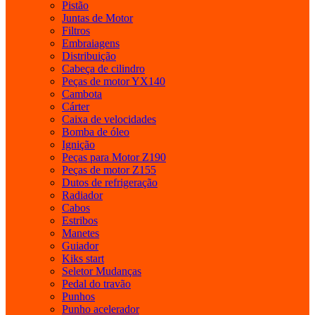
Pistão
Juntas de Motor
Filtros
Embraiagens
Distribuição
Cabeça de cilindro
Peças de motor YX140
Cambota
Cárter
Caixa de velocidades
Bomba de óleo
Ignição
Peças para Motor Z190
Peças de motor Z155
Dutos de refrigeração
Radiador
Cabos
Estribos
Manetes
Guiador
Kiks start
Seletor Mudanças
Pedal do travão
Punhos
Punho acelerador