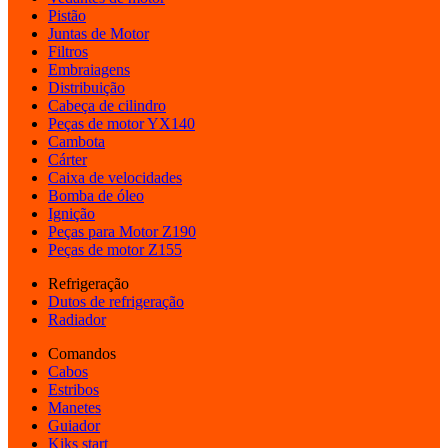
Pistão
Juntas de Motor
Filtros
Embraiagens
Distribuição
Cabeça de cilindro
Peças de motor YX140
Cambota
Cárter
Caixa de velocidades
Bomba de óleo
Ignição
Peças para Motor Z190
Peças de motor Z155
Refrigeração
Dutos de refrigeração
Radiador
Comandos
Cabos
Estribos
Manetes
Guiador
Kiks start