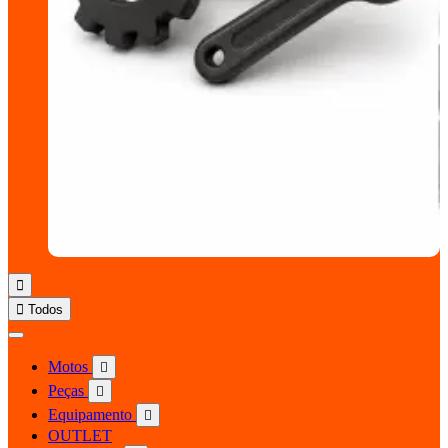


Todos
Motos

Peças

Equipamento

OUTLET