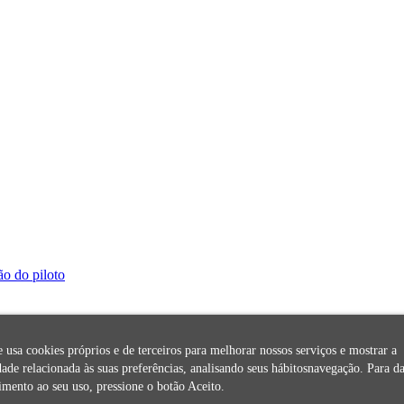
ão do piloto
te usa cookies próprios e de terceiros para melhorar nossos serviços e mostrar a
dade relacionada às suas preferências, analisando seus hábitosnavegação. Para da
imento ao seu uso, pressione o botão Aceito.