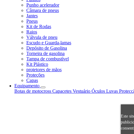
Punho acelerador
Câmara de pneus
Jantes
Pneus
Kit de Rodas
Raios
Válvula de pneu
Escudo e Guarda-lamas
Depósito de Gasolina
Torneira de gasolina
Tampa de combustível
Kit Plástico
protetores de mãos
Proteções
Capas
Equipamento
Botas de motocross
Capacetes
Vestuário
Óculos
Luvas
Protecç
Este si
publici
consent