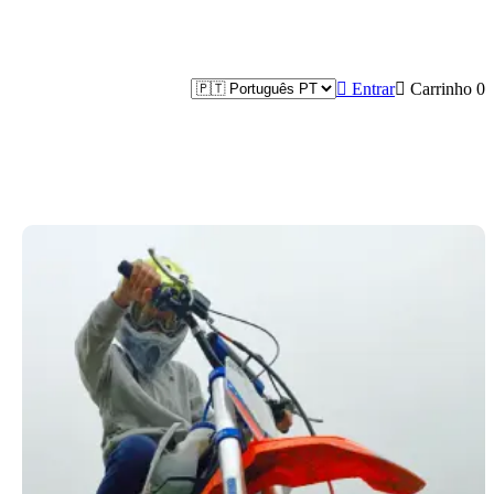

Entrar

Carrinho
0