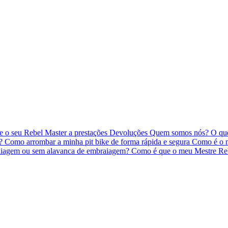
 o seu Rebel Master a prestações
Devoluções
Quem somos nós?
O qu
o?
Como arrombar a minha pit bike de forma rápida e segura
Como é o m
iagem ou sem alavanca de embraiagem?
Como é que o meu Mestre Re