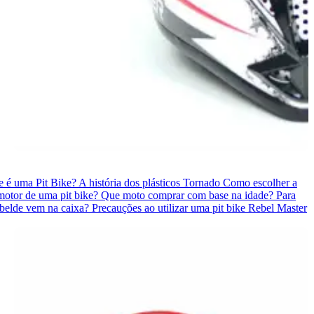
e é uma Pit Bike?
A história dos plásticos Tornado
Como escolher a
otor de uma pit bike?
Que moto comprar com base na idade?
Para
belde vem na caixa?
Precauções ao utilizar uma pit bike Rebel Master