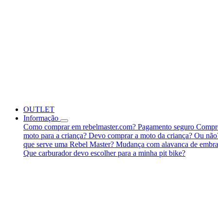
OUTLET
Informação
Como comprar em rebelmaster.com?
Pagamento seguro
Compre
moto para a criança?
Devo comprar a moto da criança? Ou nã
que serve uma Rebel Master?
Mudança com alavanca de embra
Que carburador devo escolher para a minha pit bike?