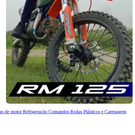
as de motor
Refrigeração
Comandos
Rodas
Plásticos e Carenagem