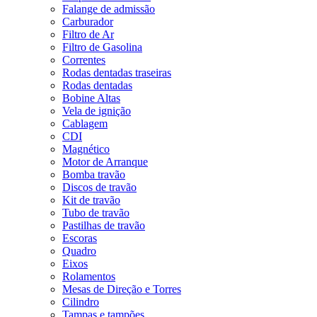
Falange de admissão
Carburador
Filtro de Ar
Filtro de Gasolina
Correntes
Rodas dentadas traseiras
Rodas dentadas
Bobine Altas
Vela de ignição
Cablagem
CDI
Magnético
Motor de Arranque
Bomba travão
Discos de travão
Kit de travão
Tubo de travão
Pastilhas de travão
Escoras
Quadro
Eixos
Rolamentos
Mesas de Direção e Torres
Cilindro
Tampas e tampões