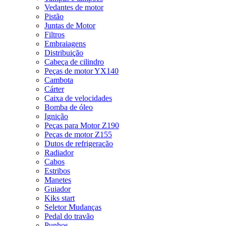
Vedantes de motor
Pistão
Juntas de Motor
Filtros
Embraiagens
Distribuição
Cabeça de cilindro
Peças de motor YX140
Cambota
Cárter
Caixa de velocidades
Bomba de óleo
Ignição
Peças para Motor Z190
Peças de motor Z155
Dutos de refrigeração
Radiador
Cabos
Estribos
Manetes
Guiador
Kiks start
Seletor Mudanças
Pedal do travão
Punhos