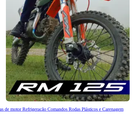
as de motor
Refrigeração
Comandos
Rodas
Plásticos e Carenagem