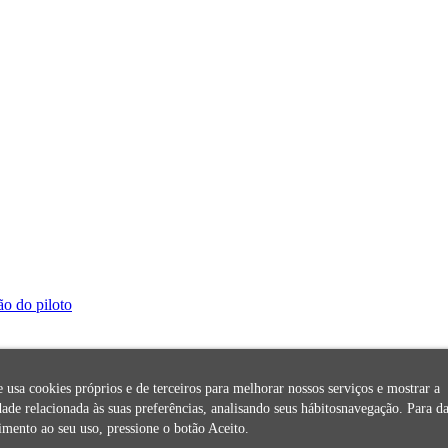
ão do piloto
te usa cookies próprios e de terceiros para melhorar nossos serviços e mostrar a
dade relacionada às suas preferências, analisando seus hábitosnavegação. Para da
imento ao seu uso, pressione o botão Aceito.