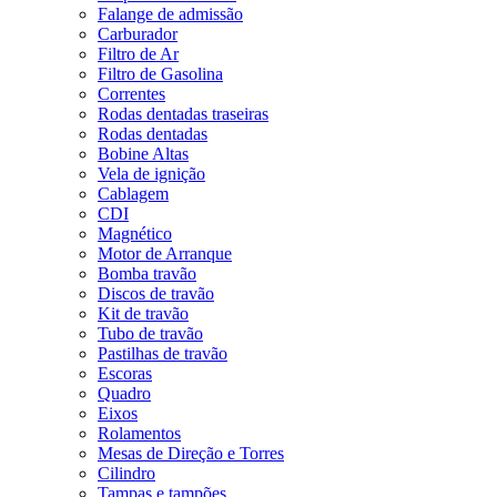
Falange de admissão
Carburador
Filtro de Ar
Filtro de Gasolina
Correntes
Rodas dentadas traseiras
Rodas dentadas
Bobine Altas
Vela de ignição
Cablagem
CDI
Magnético
Motor de Arranque
Bomba travão
Discos de travão
Kit de travão
Tubo de travão
Pastilhas de travão
Escoras
Quadro
Eixos
Rolamentos
Mesas de Direção e Torres
Cilindro
Tampas e tampões