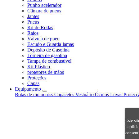
Punho acelerador
Câmara de pneus
Jantes
Pneus
Kit de Rodas
Raios
Válvula de pneu
Escudo e Guarda-lamas
Depósito de Gasolina
Torneira de gasolina
Tampa de combustível
Kit Plástico
protetores de mãos
Proteções
Capas
Equipamento
Botas de motocross
Capacetes
Vestuário
Óculos
Luvas
Protecç
Este si
publici
consent