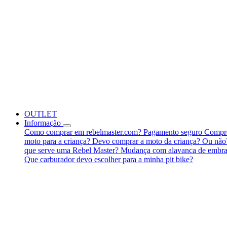
OUTLET
Informação
Como comprar em rebelmaster.com?
Pagamento seguro
Compre
moto para a criança?
Devo comprar a moto da criança? Ou nã
que serve uma Rebel Master?
Mudança com alavanca de embra
Que carburador devo escolher para a minha pit bike?