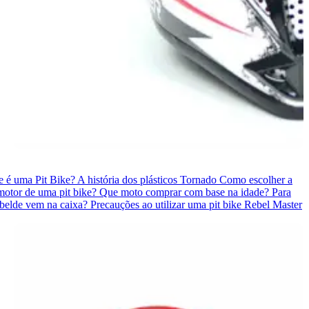
e é uma Pit Bike?
A história dos plásticos Tornado
Como escolher a
otor de uma pit bike?
Que moto comprar com base na idade?
Para
belde vem na caixa?
Precauções ao utilizar uma pit bike Rebel Master