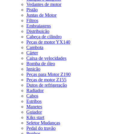
Vedantes de motor
Pistão
Juntas de Motor
Filtros
Embraiagens
Distribuição
Cabeça de cilindro
Peças de motor YX140
Cambota
Cárter
Caixa de velocidades
Bomba de óleo
Ignição
Peças para Motor Z190
Peças de motor Z155
Dutos de refrigeração
Radiador
Cabos
Estribos
Manetes
Guiador
Kiks start
Seletor Mudanças
Pedal do travão
Punhos