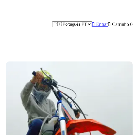

Entrar

Carrinho
0