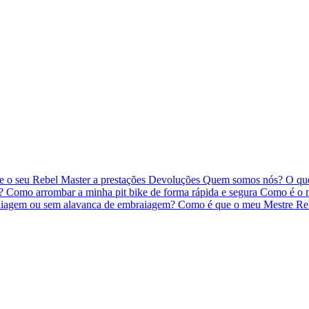
 o seu Rebel Master a prestações
Devoluções
Quem somos nós?
O qu
o?
Como arrombar a minha pit bike de forma rápida e segura
Como é o m
iagem ou sem alavanca de embraiagem?
Como é que o meu Mestre Re