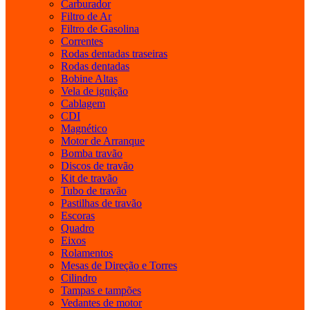
Carburador
Filtro de Ar
Filtro de Gasolina
Correntes
Rodas dentadas traseiras
Rodas dentadas
Bobine Altas
Vela de ignição
Cablagem
CDI
Magnético
Motor de Arranque
Bomba travão
Discos de travão
Kit de travão
Tubo de travão
Pastilhas de travão
Escoras
Quadro
Eixos
Rolamentos
Mesas de Direção e Torres
Cilindro
Tampas e tampões
Vedantes de motor