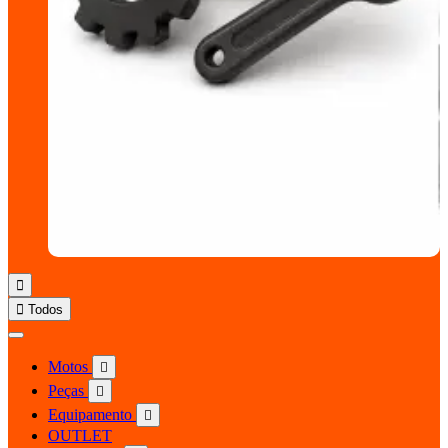


Todos
Motos

Peças

Equipamento

OUTLET