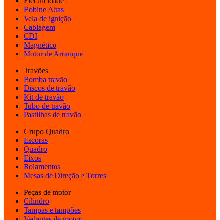
Electricidade
Bobine Altas
Vela de ignição
Cablagem
CDI
Magnético
Motor de Arranque
Travões
Bomba travão
Discos de travão
Kit de travão
Tubo de travão
Pastilhas de travão
Grupo Quadro
Escoras
Quadro
Eixos
Rolamentos
Mesas de Direção e Torres
Peças de motor
Cilindro
Tampas e tampões
Vedantes de motor