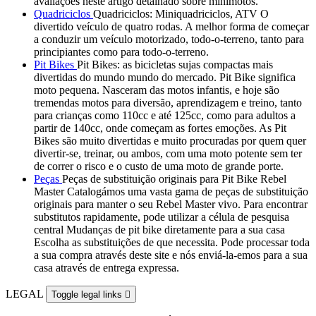
avaliações neste artigo detalhado sobre minimotos.
Quadriciclos
Quadriciclos: Miniquadriciclos, ATV O
divertido veículo de quatro rodas. A melhor forma de começar
a conduzir um veículo motorizado, todo-o-terreno, tanto para
principiantes como para todo-o-terreno.
Pit Bikes
Pit Bikes: as bicicletas sujas compactas mais
divertidas do mundo mundo do mercado. Pit Bike significa
moto pequena. Nasceram das motos infantis, e hoje são
tremendas motos para diversão, aprendizagem e treino, tanto
para crianças como 110cc e até 125cc, como para adultos a
partir de 140cc, onde começam as fortes emoções. As Pit
Bikes são muito divertidas e muito procuradas por quem quer
divertir-se, treinar, ou ambos, com uma moto potente sem ter
de correr o risco e o custo de uma moto de grande porte.
Peças
Peças de substituição originais para Pit Bike Rebel
Master Catalogámos uma vasta gama de peças de substituição
originais para manter o seu Rebel Master vivo. Para encontrar
substitutos rapidamente, pode utilizar a célula de pesquisa
central Mudanças de pit bike diretamente para a sua casa
Escolha as substituições de que necessita. Pode processar toda
a sua compra através deste site e nós enviá-la-emos para a sua
casa através de entrega expressa.
LEGAL
Toggle legal links
