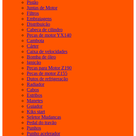
Pistão
Juntas de Motor
Filtros
Embraiagens
Distribuição
Cabeça de cilindro
Peças de motor YX140
Cambota
Cárter
Caixa de velocidades
Bomba de óleo
Ignição
Peças para Motor Z190
Peças de motor Z155
Dutos de refrigeração
Radiador
Cabos
Estribos
Manetes
Guiador
Kiks start
Seletor Mudanças
Pedal do travão
Punhos
Punho acelerador