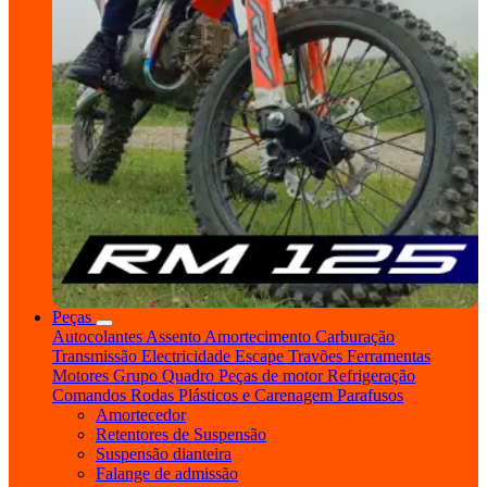
Peças
Autocolantes
Assento
Amortecimento
Carburação
Transmissão
Electricidade
Escape
Travões
Ferramentas
Motores
Grupo Quadro
Peças de motor
Refrigeração
Comandos
Rodas
Plásticos e Carenagem
Parafusos
Amortecedor
Retentores de Suspensão
Suspensão dianteira
Falange de admissão