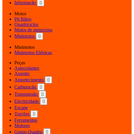
Informação

Motos
Pit Bikes
Quadriciclos
Motos de motocross
Minimotos

Minimotos
Minimotos Elétricas
Peças
Autocolantes
Assento
Amortecimento

Carburação

Transmissão

Electricidade

Escape
Travões

Ferramentas
Motores
Grupo Quadro
