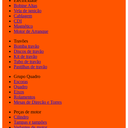
Electricidade
Bobine Altas
Vela de ignição
Cablagem
CDI
Magnético
Motor de Arranque
Travões
Bomba travão
Discos de travão
Kit de travão
Tubo de travão
Pastilhas de travão
Grupo Quadro
Escoras
Quadro
Eixos
Rolamentos
Mesas de Direção e Torres
Peças de motor
Cilindro
Tampas e tampões
Vedantes de motor