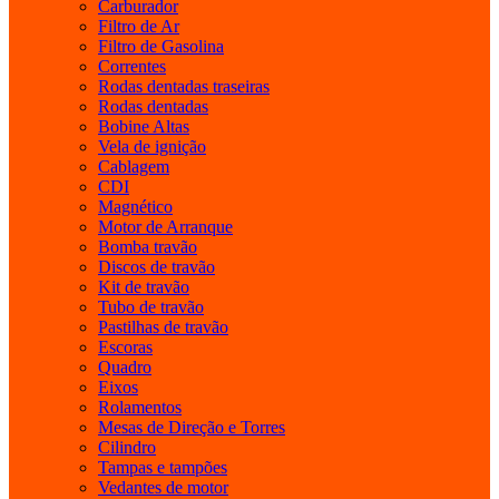
Carburador
Filtro de Ar
Filtro de Gasolina
Correntes
Rodas dentadas traseiras
Rodas dentadas
Bobine Altas
Vela de ignição
Cablagem
CDI
Magnético
Motor de Arranque
Bomba travão
Discos de travão
Kit de travão
Tubo de travão
Pastilhas de travão
Escoras
Quadro
Eixos
Rolamentos
Mesas de Direção e Torres
Cilindro
Tampas e tampões
Vedantes de motor