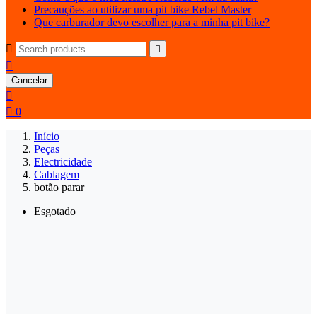
Precauções ao utilizar uma pit bike Rebel Master
Que carburador devo escolher para a minha pit bike?



Cancelar


0
Início
Peças
Electricidade
Cablagem
botão parar
Esgotado