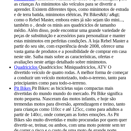
as crianças As minimotos são veículos para se divertir a
aprender. Existem diferentes tipos, como minimotos de estrada
e de terra batida, minimotos elétricas, Pit Bikes&lt;/ a&gt;
como o Rebel Master, embora estes já não sejam tão mini...,
também o , desde os minis aos quadriciclos de tamanho
médio. Além disso, pode encontrar uma grande variedade de
peças de substituição e acessórios para personalizar e manter
estas minimotos em perfeitas condições. A loja Rebel Master a
partir do seu site, com experiência desde 2008, oferece uma
vasta gama de produtos e a possibilidade de comprar em casa
neste site. Saiba mais sobre as características, ofertas e
avaliações neste artigo detalhado sobre minimotos.
Quadriciclos
Quadriciclos: Miniquadriciclos, ATV O
divertido veículo de quatro rodas. A melhor forma de começar
a conduzir um veículo motorizado, todo-o-terreno, tanto para
principiantes como para todo-o-terreno.
Pit Bikes
Pit Bikes: as bicicletas sujas compactas mais
divertidas do mundo mundo do mercado. Pit Bike significa
moto pequena. Nasceram das motos infantis, e hoje são
tremendas motos para diversão, aprendizagem e treino, tanto
para crianças como 110cc e até 125cc, como para adultos a
partir de 140cc, onde começam as fortes emoções. As Pit
Bikes são muito divertidas e muito procuradas por quem quer
divertir-se, treinar, ou ambos, com uma moto potente sem ter
de correr o risco e o custo de uma moto de grande porte.