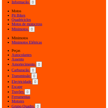
Informação

Motos
Pit Bikes
Quadriciclos
Motos de motocross
Minimotos

Minimotos
Minimotos Elétricas
Peças
Autocolantes
Assento
Amortecimento

Carburação

Transmissão

Electricidade

Escape
Travões

Ferramentas
Motores
Grupo Quadro
