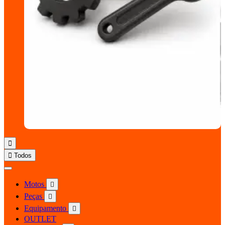


Todos
Motos

Peças

Equipamento

OUTLET