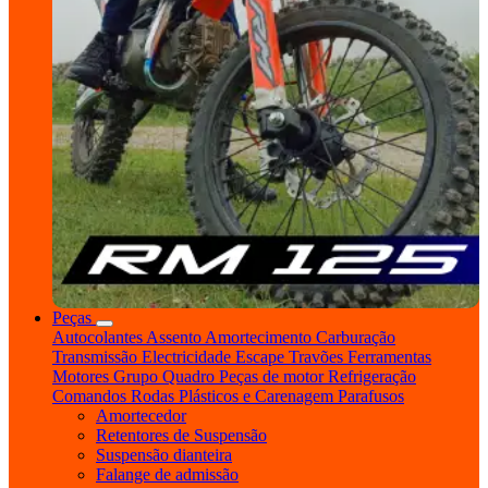
Peças
Autocolantes
Assento
Amortecimento
Carburação
Transmissão
Electricidade
Escape
Travões
Ferramentas
Motores
Grupo Quadro
Peças de motor
Refrigeração
Comandos
Rodas
Plásticos e Carenagem
Parafusos
Amortecedor
Retentores de Suspensão
Suspensão dianteira
Falange de admissão