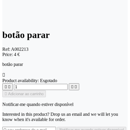
botão parar
Ref:
A002213
Price:
4 €
botão parar

Product availability:
Esgotado





Adicionar ao carrinho
Notificar-me quando estiver disponível
Interested in this product? Drop us an email and we will let you
know when it's available for order.
Notificar-me quando estiver disponível