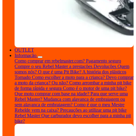
OUTLET
Informação
Como comprar em rebelmaster.com?
Pagamento seguro
Compre o seu Rebel Master a prestações
Devoluções
Quem
somos nós?
O que é uma Pit Bike?
A história dos plásticos
Tornado
Como escolher a moto para a criança?
Devo comprar
a moto da criança? Ou não?
Como arrombar a minha pit bike
de forma rápida e segura
Como é o motor de uma pit bike?
Que moto comprar com base na idade?
Para que serve uma
Rebel Master?
Mudança com alavanca de embraiagem ou
sem alavanca de embraiagem?
Como é que o meu Mestre
Rebelde vem na caixa?
Precauções ao utilizar uma pit bike
Rebel Master
Que carburador devo escolher para a minha pit
bike?