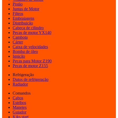
Pistão
Juntas de Motor
Filtros
Embraiagens
Distribuição
Cabeça de cilindro
Peças de motor YX140
Cambota
Cárter
Caixa de velocidades
Bomba de óleo
Ignição
Peças para Motor Z190
Peças de motor Z155
Refrigeração
Dutos de refrigeração
Radiador
Comandos
Cabos
Estribos
Manetes
Guiador
Kiks start