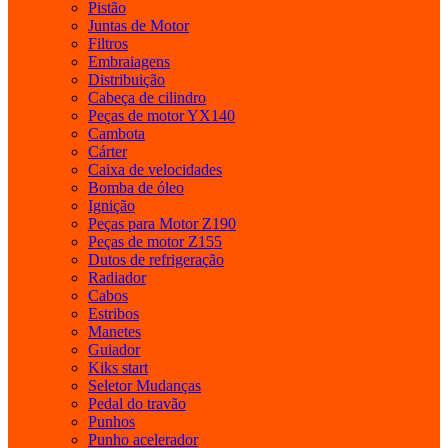
Pistão
Juntas de Motor
Filtros
Embraiagens
Distribuição
Cabeça de cilindro
Peças de motor YX140
Cambota
Cárter
Caixa de velocidades
Bomba de óleo
Ignição
Peças para Motor Z190
Peças de motor Z155
Dutos de refrigeração
Radiador
Cabos
Estribos
Manetes
Guiador
Kiks start
Seletor Mudanças
Pedal do travão
Punhos
Punho acelerador