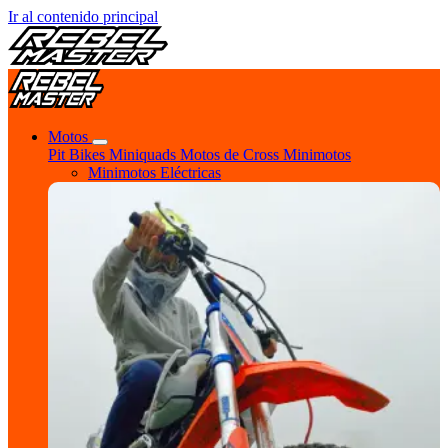
Ir al contenido principal
Motos
Pit Bikes
Miniquads
Motos de Cross
Minimotos
Minimotos Eléctricas