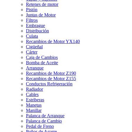
Retenes de motor
Pistón
Juntas de Motor
Filtros
Embrague
Distribución
Culata
Recambios de Motor YX140
Cigüeñal
Cárter
Caja de Cambios
Bomba de Aceite
Arranque
Recambios de Motor Z190
Recambios de Motor Z155
Conductos Refrigeración
Radiador
Cables
Estriberas
Manetas
Manillar
Palanca de Arranque
Palanca de Cambio
Pedal de Freno
Puños de Agarre