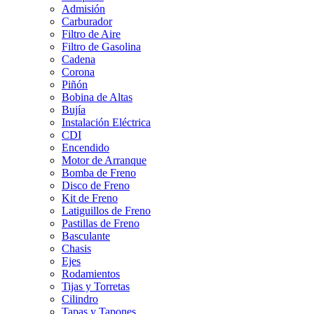
Admisión
Carburador
Filtro de Aire
Filtro de Gasolina
Cadena
Corona
Piñón
Bobina de Altas
Bujía
Instalación Eléctrica
CDI
Encendido
Motor de Arranque
Bomba de Freno
Disco de Freno
Kit de Freno
Latiguillos de Freno
Pastillas de Freno
Basculante
Chasis
Ejes
Rodamientos
Tijas y Torretas
Cilindro
Tapas y Tapones