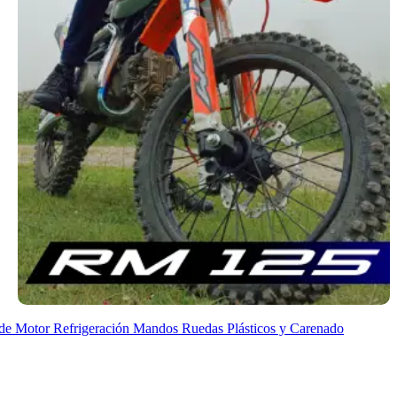
de Motor
Refrigeración
Mandos
Ruedas
Plásticos y Carenado