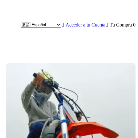

Acceder a tu Cuenta

Tu Compra
0