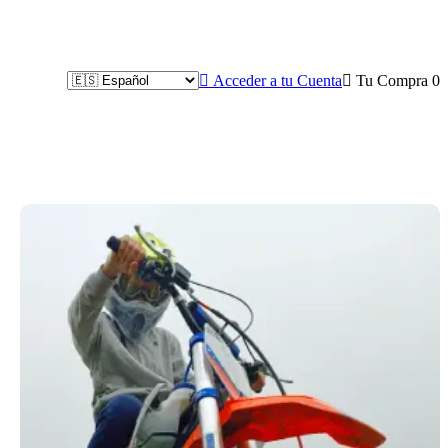

Acceder a tu Cuenta

Tu Compra
0