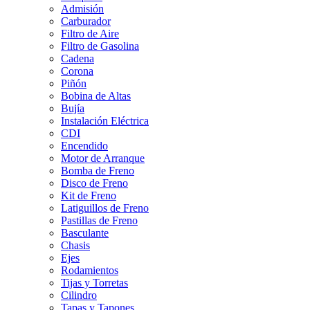
Admisión
Carburador
Filtro de Aire
Filtro de Gasolina
Cadena
Corona
Piñón
Bobina de Altas
Bujía
Instalación Eléctrica
CDI
Encendido
Motor de Arranque
Bomba de Freno
Disco de Freno
Kit de Freno
Latiguillos de Freno
Pastillas de Freno
Basculante
Chasis
Ejes
Rodamientos
Tijas y Torretas
Cilindro
Tapas y Tapones