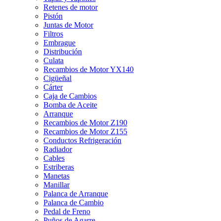
Retenes de motor
Pistón
Juntas de Motor
Filtros
Embrague
Distribución
Culata
Recambios de Motor YX140
Cigüeñal
Cárter
Caja de Cambios
Bomba de Aceite
Arranque
Recambios de Motor Z190
Recambios de Motor Z155
Conductos Refrigeración
Radiador
Cables
Estriberas
Manetas
Manillar
Palanca de Arranque
Palanca de Cambio
Pedal de Freno
Puños de Agarre