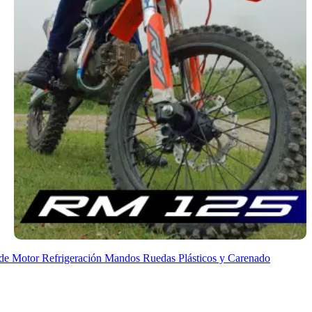
de Motor
Refrigeración
Mandos
Ruedas
Plásticos y Carenado