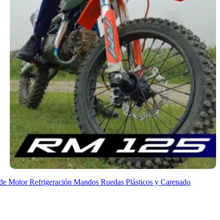
de Motor
Refrigeración
Mandos
Ruedas
Plásticos y Carenado