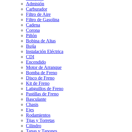
Admisión
Carburador
Filtro de Aire
Filtro de Gasolina
Cadena
Corona
Piñón
Bobina de Altas
Bujía
Instalación Eléctrica
CDI
Encendido
Motor de Arranque
Bomba de Freno
Disco de Freno
Kit de Freno
Latiguillos de Freno
Pastillas de Freno
Basculante
Chasis
Ejes
Rodamientos
Tijas y Torretas
Cilindro
Tapas y Tapones