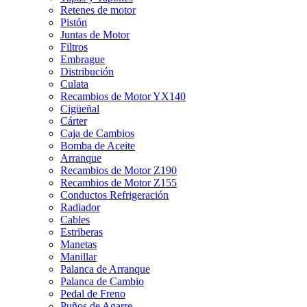
Retenes de motor
Pistón
Juntas de Motor
Filtros
Embrague
Distribución
Culata
Recambios de Motor YX140
Cigüeñal
Cárter
Caja de Cambios
Bomba de Aceite
Arranque
Recambios de Motor Z190
Recambios de Motor Z155
Conductos Refrigeración
Radiador
Cables
Estriberas
Manetas
Manillar
Palanca de Arranque
Palanca de Cambio
Pedal de Freno
Puños de Agarre