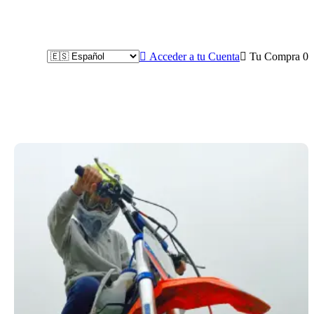

Acceder a tu Cuenta

Tu Compra
0