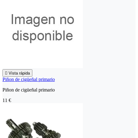

Vista rápida
Piñon de cigüeñal primario
Piñon de cigüeñal primario
11 €