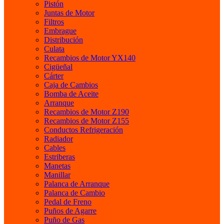
Pistón
Juntas de Motor
Filtros
Embrague
Distribución
Culata
Recambios de Motor YX140
Cigüeñal
Cárter
Caja de Cambios
Bomba de Aceite
Arranque
Recambios de Motor Z190
Recambios de Motor Z155
Conductos Refrigeración
Radiador
Cables
Estriberas
Manetas
Manillar
Palanca de Arranque
Palanca de Cambio
Pedal de Freno
Puños de Agarre
Puño de Gas