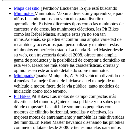
Mapa del sitio
¿Perdido? Encuentre lo que está buscando
Minimotos
Minimotos: Máxima diversión y aprendizaje para
niños Las minimotos son vehículos para divertirse
aprendiendo. Existen diferentes tipos como las minimotos de
carretera y de cross, las minimotos eléctricas, las Pit Bikes
como las Rebel Master, aunque estas ya no son tan
minis.Además, se pueden encontrar una amplia variedad de
recambios y accesorios para personalizar y mantener estas
minimotos en perfecto estado. La tienda Rebel Master desde
su web, con trayectoria desde el 2008, ofrece una amplia
gama de productos y la posibilidad de comprar a domicilio en
esta web. Descubre más sobre las características, ofertas y
opiniones en este artículo detallado sobre minimotos.
Miniquads
Quads: Miniquads, ATV El vehículo divertido de
4 ruedas. La mejor forma de iniciarse en el manejo de un
vehículo a motor, fuera de la vía pública, tanto modelos de
iniciación como todo terreno.
Pit Bikes
Pit Bikes: Las motos de campo compactas más
divertidas del mundo. ¿Quieres una pit bike y no sabes por
dónde empezar?.Las pit bike son motos pequeñas con
motores de cilindro horizontal, sencillas y efectivas, las
mejores motos de entrenamiento y también las más divertidas
del mundo.En Rebel Master llevamos diseñando las pit bikes
con mejor pilotaje desde 2008, y tienes modelos para niños