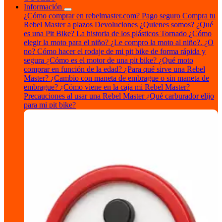
Información
¿Cómo comprar en rebelmaster.com?
Pago seguro
Compra tu
Rebel Master a plazos
Devoluciones
¿Quienes somos?
¿Qué
es una Pit Bike?
La historia de los plásticos Tornado
¿Cómo
elegir la moto para el niño?
¿Le compro la moto al niño?. ¿O
no?
Cómo hacer el rodaje de mi pit bike de forma rápida y
segura
¿Cómo es el motor de una pit bike?
¿Qué moto
comprar en función de la edad?
¿Para qué sirve una Rebel
Master?
¿Cambio con maneta de embrague o sin maneta de
embrague?
¿Cómo viene en la caja mi Rebel Master?
Precauciones al usar una Rebel Master
¿Qué carburador elijo
para mi pit bike?