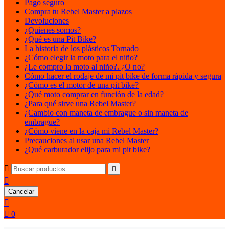
Pago seguro
Compra tu Rebel Master a plazos
Devoluciones
¿Quienes somos?
¿Qué es una Pit Bike?
La historia de los plásticos Tornado
¿Cómo elegir la moto para el niño?
¿Le compro la moto al niño?. ¿O no?
Cómo hacer el rodaje de mi pit bike de forma rápida y segura
¿Cómo es el motor de una pit bike?
¿Qué moto comprar en función de la edad?
¿Para qué sirve una Rebel Master?
¿Cambio con maneta de embrague o sin maneta de
embrague?
¿Cómo viene en la caja mi Rebel Master?
Precauciones al usar una Rebel Master
¿Qué carburador elijo para mi pit bike?



Cancelar


0