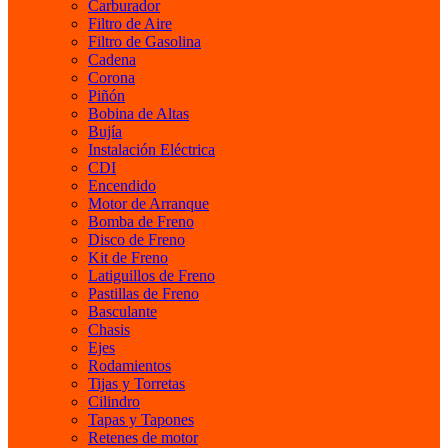
Carburador
Filtro de Aire
Filtro de Gasolina
Cadena
Corona
Piñón
Bobina de Altas
Bujía
Instalación Eléctrica
CDI
Encendido
Motor de Arranque
Bomba de Freno
Disco de Freno
Kit de Freno
Latiguillos de Freno
Pastillas de Freno
Basculante
Chasis
Ejes
Rodamientos
Tijas y Torretas
Cilindro
Tapas y Tapones
Retenes de motor