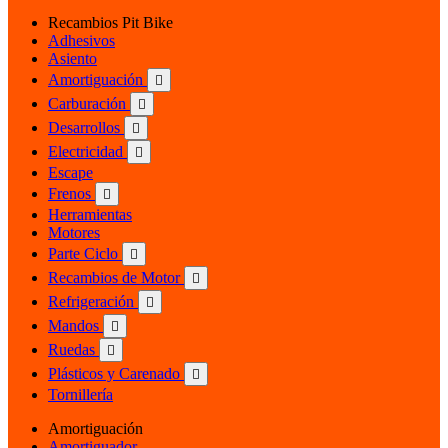
Recambios Pit Bike
Adhesivos
Asiento
Amortiguación

Carburación

Desarrollos

Electricidad

Escape
Frenos

Herramientas
Motores
Parte Ciclo

Recambios de Motor

Refrigeración

Mandos

Ruedas

Plásticos y Carenado

Tornillería
Amortiguación
Amortiguador