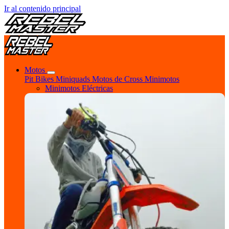
Ir al contenido principal
Motos
Pit Bikes
Miniquads
Motos de Cross
Minimotos
Minimotos Eléctricas