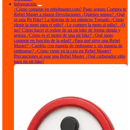
Información
¿Cómo comprar en rebelmaster.com?
Pago seguro
Compra tu
Rebel Master a plazos
Devoluciones
¿Quienes somos?
¿Qué
es una Pit Bike?
La historia de los plásticos Tornado
¿Cómo
elegir la moto para el niño?
¿Le compro la moto al niño?. ¿O
no?
Cómo hacer el rodaje de mi pit bike de forma rápida y
segura
¿Cómo es el motor de una pit bike?
¿Qué moto
comprar en función de la edad?
¿Para qué sirve una Rebel
Master?
¿Cambio con maneta de embrague o sin maneta de
embrague?
¿Cómo viene en la caja mi Rebel Master?
Precauciones al usar una Rebel Master
¿Qué carburador elijo
para mi pit bike?