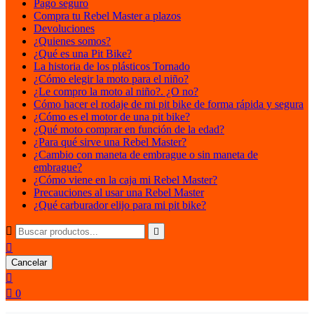
Pago seguro
Compra tu Rebel Master a plazos
Devoluciones
¿Quienes somos?
¿Qué es una Pit Bike?
La historia de los plásticos Tornado
¿Cómo elegir la moto para el niño?
¿Le compro la moto al niño?. ¿O no?
Cómo hacer el rodaje de mi pit bike de forma rápida y segura
¿Cómo es el motor de una pit bike?
¿Qué moto comprar en función de la edad?
¿Para qué sirve una Rebel Master?
¿Cambio con maneta de embrague o sin maneta de
embrague?
¿Cómo viene en la caja mi Rebel Master?
Precauciones al usar una Rebel Master
¿Qué carburador elijo para mi pit bike?



Cancelar


0