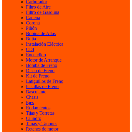
Carburador
Filtro de Aire
Filtro de Gasolina
Cadena
Corona
Piñón
Bobina de Altas
Bujía
Instalación Eléctrica
CDI
Encendido
Motor de Arranque
Bomba de Freno
Disco de Freno
Kit de Freno
Latiguillos de Freno
Pastillas de Freno
Basculante
Chasis
Ejes
Rodamientos
Tijas y Torretas
Cilindro
Tapas y Tapones
Retenes de motor