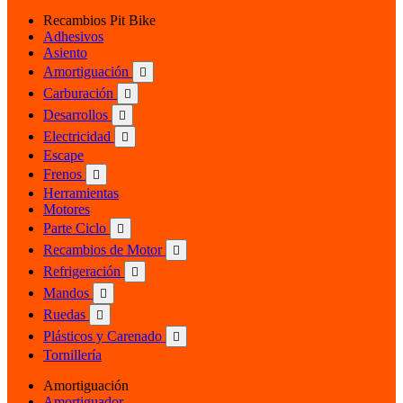
Recambios Pit Bike
Adhesivos
Asiento
Amortiguación

Carburación

Desarrollos

Electricidad

Escape
Frenos

Herramientas
Motores
Parte Ciclo

Recambios de Motor

Refrigeración

Mandos

Ruedas

Plásticos y Carenado

Tornillería
Amortiguación
Amortiguador