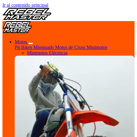
Ir al contenido principal
Motos
Pit Bikes
Miniquads
Motos de Cross
Minimotos
Minimotos Eléctricas