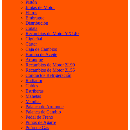
Pistón
Juntas de Motor
Filtros
Embrague
Distribución
Culata
Recambios de Motor YX140
Cigüeñal
Cárter
Caja de Cambios
Bomba de Aceite
Arranque
Recambios de Motor Z190
Recambios de Motor Z155
Conductos Refrigeración
Radiador
Cables
Estriberas
Manetas
Manillar
Palanca de Arranque
Palanca de Cambio
Pedal de Freno
Puños de Agarre
Puño de Gas