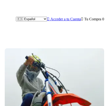

Acceder a tu Cuenta

Tu Compra
0