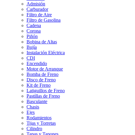
Admisión
Carburador
Filtro de Aire
Filtro de Gasolina
Cadena
Corona
Piñón
Bobina de Altas
Bujía
Instalación Eléctrica
CDI
Encendido
Motor de Arranque
Bomba de Freno
Disco de Freno
Kit de Freno
Latiguillos de Freno
Pastillas de Freno
Basculante
Chasis
Ejes
Rodamientos
Tijas y Torretas
Cilindro
Tapas y Tapones