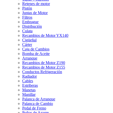
Retenes de motor
Pistón
Juntas de Motor
Filtros
Embrague
Distribución
Culata
Recambios de Motor YX140
Cigüeñal
Cárter
Caja de Cambios
Bomba de Aceite
Arranque
Recambios de Motor Z190
Recambios de Motor Z155
Conductos Refrigeración
Radiador
Cables
Estriberas
Manetas
Manillar
Palanca de Arranque
Palanca de Cambio
Pedal de Freno
Puños de Agarre