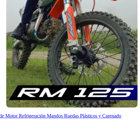
de Motor
Refrigeración
Mandos
Ruedas
Plásticos y Carenado