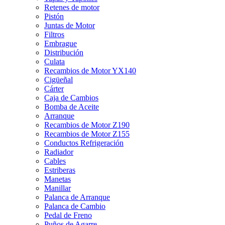
Retenes de motor
Pistón
Juntas de Motor
Filtros
Embrague
Distribución
Culata
Recambios de Motor YX140
Cigüeñal
Cárter
Caja de Cambios
Bomba de Aceite
Arranque
Recambios de Motor Z190
Recambios de Motor Z155
Conductos Refrigeración
Radiador
Cables
Estriberas
Manetas
Manillar
Palanca de Arranque
Palanca de Cambio
Pedal de Freno
Puños de Agarre