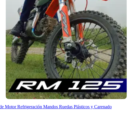
de Motor
Refrigeración
Mandos
Ruedas
Plásticos y Carenado