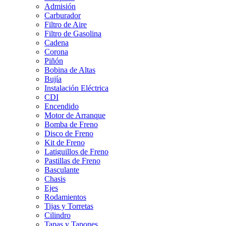
Admisión
Carburador
Filtro de Aire
Filtro de Gasolina
Cadena
Corona
Piñón
Bobina de Altas
Bujía
Instalación Eléctrica
CDI
Encendido
Motor de Arranque
Bomba de Freno
Disco de Freno
Kit de Freno
Latiguillos de Freno
Pastillas de Freno
Basculante
Chasis
Ejes
Rodamientos
Tijas y Torretas
Cilindro
Tapas y Tapones