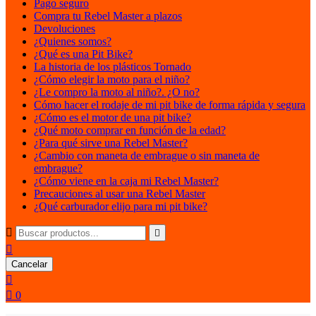
Pago seguro
Compra tu Rebel Master a plazos
Devoluciones
¿Quienes somos?
¿Qué es una Pit Bike?
La historia de los plásticos Tornado
¿Cómo elegir la moto para el niño?
¿Le compro la moto al niño?. ¿O no?
Cómo hacer el rodaje de mi pit bike de forma rápida y segura
¿Cómo es el motor de una pit bike?
¿Qué moto comprar en función de la edad?
¿Para qué sirve una Rebel Master?
¿Cambio con maneta de embrague o sin maneta de
embrague?
¿Cómo viene en la caja mi Rebel Master?
Precauciones al usar una Rebel Master
¿Qué carburador elijo para mi pit bike?



Cancelar


0