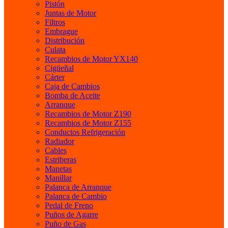
Pistón
Juntas de Motor
Filtros
Embrague
Distribución
Culata
Recambios de Motor YX140
Cigüeñal
Cárter
Caja de Cambios
Bomba de Aceite
Arranque
Recambios de Motor Z190
Recambios de Motor Z155
Conductos Refrigeración
Radiador
Cables
Estriberas
Manetas
Manillar
Palanca de Arranque
Palanca de Cambio
Pedal de Freno
Puños de Agarre
Puño de Gas