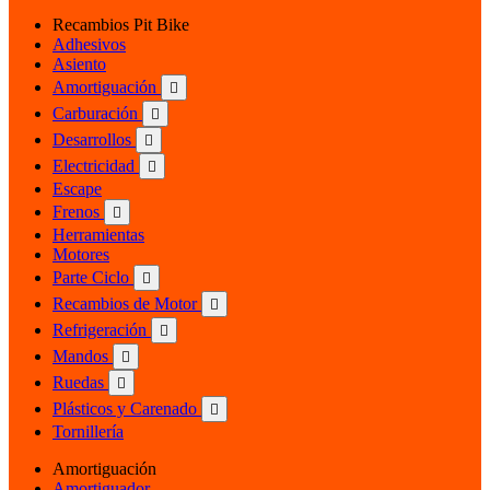
Recambios Pit Bike
Adhesivos
Asiento
Amortiguación

Carburación

Desarrollos

Electricidad

Escape
Frenos

Herramientas
Motores
Parte Ciclo

Recambios de Motor

Refrigeración

Mandos

Ruedas

Plásticos y Carenado

Tornillería
Amortiguación
Amortiguador