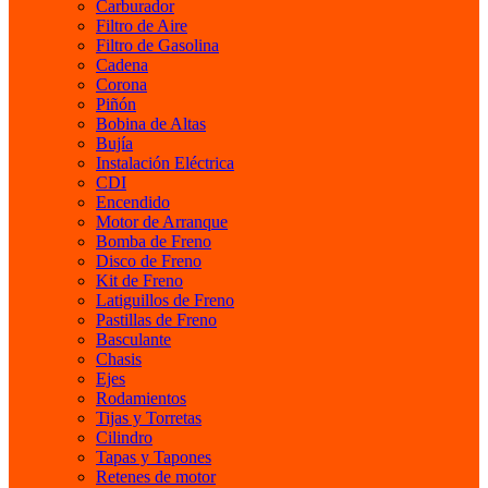
Carburador
Filtro de Aire
Filtro de Gasolina
Cadena
Corona
Piñón
Bobina de Altas
Bujía
Instalación Eléctrica
CDI
Encendido
Motor de Arranque
Bomba de Freno
Disco de Freno
Kit de Freno
Latiguillos de Freno
Pastillas de Freno
Basculante
Chasis
Ejes
Rodamientos
Tijas y Torretas
Cilindro
Tapas y Tapones
Retenes de motor