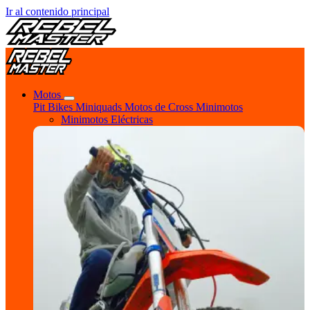
Ir al contenido principal
Motos
Pit Bikes
Miniquads
Motos de Cross
Minimotos
Minimotos Eléctricas