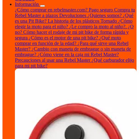
Información
¿Cómo comprar en rebelmaster.com?
Pago seguro
Compra tu
Rebel Master a plazos
Devoluciones
¿Quienes somos?
¿Qué
es una Pit Bike?
La historia de los plásticos Tornado
¿Cómo
elegir la moto para el niño?
¿Le compro la moto al niño?. ¿O
no?
Cómo hacer el rodaje de mi pit bike de forma rápida y
segura
¿Cómo es el motor de una pit bike?
¿Qué moto
comprar en función de la edad?
¿Para qué sirve una Rebel
Master?
¿Cambio con maneta de embrague o sin maneta de
embrague?
¿Cómo viene en la caja mi Rebel Master?
Precauciones al usar una Rebel Master
¿Qué carburador elijo
para mi pit bike?