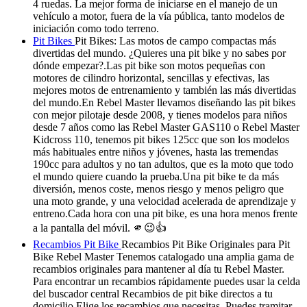
4 ruedas. La mejor forma de iniciarse en el manejo de un
vehículo a motor, fuera de la vía pública, tanto modelos de
iniciación como todo terreno.
Pit Bikes
Pit Bikes: Las motos de campo compactas más
divertidas del mundo. ¿Quieres una pit bike y no sabes por
dónde empezar?.Las pit bike son motos pequeñas con
motores de cilindro horizontal, sencillas y efectivas, las
mejores motos de entrenamiento y también las más divertidas
del mundo.En Rebel Master llevamos diseñando las pit bikes
con mejor pilotaje desde 2008, y tienes modelos para niños
desde 7 años como las Rebel Master GAS110 o Rebel Master
Kidcross 110, tenemos pit bikes 125cc que son los modelos
más habituales entre niños y jóvenes, hasta las tremendas
190cc para adultos y no tan adultos, que es la moto que todo
el mundo quiere cuando la prueba.Una pit bike te da más
diversión, menos coste, menos riesgo y menos peligro que
una moto grande, y una velocidad acelerada de aprendizaje y
entreno.Cada hora con una pit bike, es una hora menos frente
a la pantalla del móvil. 🫵😉👍
Recambios Pit Bike
Recambios Pit Bike Originales para Pit
Bike Rebel Master Tenemos catalogado una amplia gama de
recambios originales para mantener al día tu Rebel Master.
Para encontrar un recambios rápidamente puedes usar la celda
del buscador central Recambios de pit bike directos a tu
domicilio Elige los recambios que necesitas. Puedes tramitar