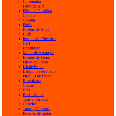
Carburador
Filtro de Aire
Filtro de Gasolina
Cadena
Corona
Piñón
Bobina de Altas
Bujía
Instalación Eléctrica
CDI
Encendido
Motor de Arranque
Bomba de Freno
Disco de Freno
Kit de Freno
Latiguillos de Freno
Pastillas de Freno
Basculante
Chasis
Ejes
Rodamientos
Tijas y Torretas
Cilindro
Tapas y Tapones
Retenes de motor