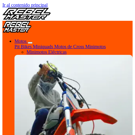
Ir al contenido principal
Motos
Pit Bikes
Miniquads
Motos de Cross
Minimotos
Minimotos Eléctricas