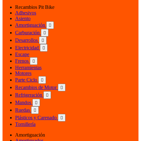
Recambios Pit Bike
Adhesivos
Asiento
Amortiguación

Carburación

Desarrollos

Electricidad

Escape
Frenos

Herramientas
Motores
Parte Ciclo

Recambios de Motor

Refrigeración

Mandos

Ruedas

Plásticos y Carenado

Tornillería
Amortiguación
Amortiguador