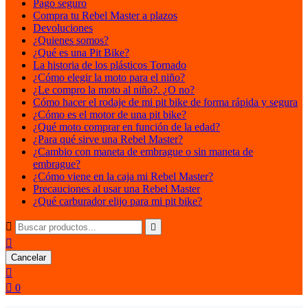
Pago seguro
Compra tu Rebel Master a plazos
Devoluciones
¿Quienes somos?
¿Qué es una Pit Bike?
La historia de los plásticos Tornado
¿Cómo elegir la moto para el niño?
¿Le compro la moto al niño?. ¿O no?
Cómo hacer el rodaje de mi pit bike de forma rápida y segura
¿Cómo es el motor de una pit bike?
¿Qué moto comprar en función de la edad?
¿Para qué sirve una Rebel Master?
¿Cambio con maneta de embrague o sin maneta de
embrague?
¿Cómo viene en la caja mi Rebel Master?
Precauciones al usar una Rebel Master
¿Qué carburador elijo para mi pit bike?



Cancelar


0