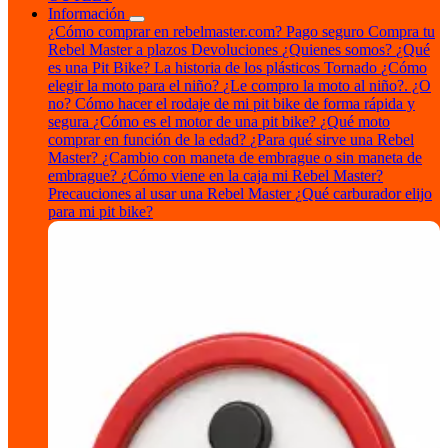
Información
¿Cómo comprar en rebelmaster.com?
Pago seguro
Compra tu
Rebel Master a plazos
Devoluciones
¿Quienes somos?
¿Qué
es una Pit Bike?
La historia de los plásticos Tornado
¿Cómo
elegir la moto para el niño?
¿Le compro la moto al niño?. ¿O
no?
Cómo hacer el rodaje de mi pit bike de forma rápida y
segura
¿Cómo es el motor de una pit bike?
¿Qué moto
comprar en función de la edad?
¿Para qué sirve una Rebel
Master?
¿Cambio con maneta de embrague o sin maneta de
embrague?
¿Cómo viene en la caja mi Rebel Master?
Precauciones al usar una Rebel Master
¿Qué carburador elijo
para mi pit bike?