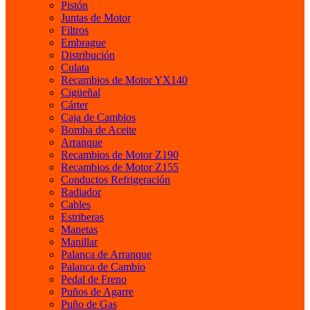
Pistón
Juntas de Motor
Filtros
Embrague
Distribución
Culata
Recambios de Motor YX140
Cigüeñal
Cárter
Caja de Cambios
Bomba de Aceite
Arranque
Recambios de Motor Z190
Recambios de Motor Z155
Conductos Refrigeración
Radiador
Cables
Estriberas
Manetas
Manillar
Palanca de Arranque
Palanca de Cambio
Pedal de Freno
Puños de Agarre
Puño de Gas