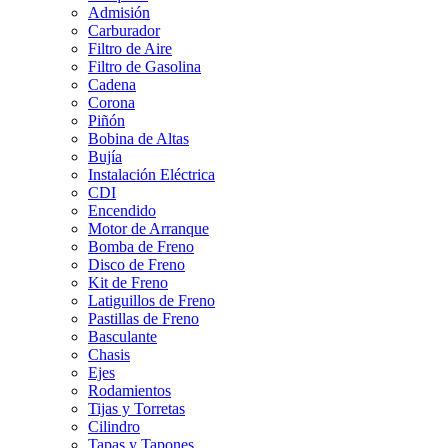
Admisión
Carburador
Filtro de Aire
Filtro de Gasolina
Cadena
Corona
Piñón
Bobina de Altas
Bujía
Instalación Eléctrica
CDI
Encendido
Motor de Arranque
Bomba de Freno
Disco de Freno
Kit de Freno
Latiguillos de Freno
Pastillas de Freno
Basculante
Chasis
Ejes
Rodamientos
Tijas y Torretas
Cilindro
Tapas y Tapones