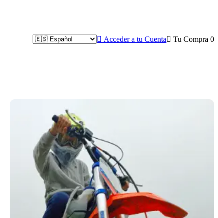

Acceder a tu Cuenta

Tu Compra
0