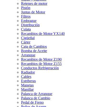
Retenes de motor
Pistón
Juntas de Motor
Filtros
Embrague
Distribución
Culata
Recambios de Motor YX140
Cigüeñal
Cárter
Caja de Cambios
Bomba de Aceite
Arranque
Recambios de Motor Z190
Recambios de Motor Z155
Conductos Refrigeración
Radiador
Cables
Estriberas
Manetas
Manillar
Palanca de Arranque
Palanca de Cambio
Pedal de Freno
Puños de Agarre