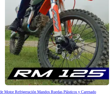
de Motor
Refrigeración
Mandos
Ruedas
Plásticos y Carenado