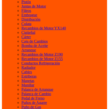
Pistón
Juntas de Motor
Filtros
Embrague
Distribución
Culata
Recambios de Motor YX140
Cigüeñal
Cárter
Caja de Cambios
Bomba de Aceite
Arranque
Recambios de Motor Z190
Recambios de Motor Z155
Conductos Refrigeración
Radiador
Cables
Estriberas
Manetas
Manillar
Palanca de Arranque
Palanca de Cambio
Pedal de Freno
Puños de Agarre
Puño de Gas