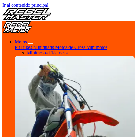
Ir al contenido principal
Motos
Pit Bikes
Miniquads
Motos de Cross
Minimotos
Minimotos Eléctricas