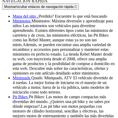
NAVEGACIÓN RÁPIDA
Mostrar/ocultar enlaces de navegación rápida

Mapa del sitio
¿Perdido? Encuentre lo que está buscando
Minimotos
Minimotos: Máxima diversión y aprendizaje para
niños Las minimotos son vehículos para divertirse
aprendiendo. Existen diferentes tipos como las minimotos de
carretera y de cross, las minimotos eléctricas, las Pit Bikes
como las Rebel Master, aunque estas ya no son tan
minis.Además, se pueden encontrar una amplia variedad de
recambios y accesorios para personalizar y mantener estas
minimotos en perfecto estado. La tienda Rebel Master desde
su web, con trayectoria desde el 2008, ofrece una amplia
gama de productos y la posibilidad de comprar a domicilio en
esta web. Descubre más sobre las características, ofertas y
opiniones en este artículo detallado sobre minimotos.
Miniquads
Quads: Miniquads, ATV El vehículo divertido de
4 ruedas. La mejor forma de iniciarse en el manejo de un
vehículo a motor, fuera de la vía pública, tanto modelos de
iniciación como todo terreno.
Pit Bikes
Pit Bikes: Las motos de campo compactas más
divertidas del mundo. ¿Quieres una pit bike y no sabes por
dónde empezar?.Las pit bike son motos pequeñas con
motores de cilindro horizontal, sencillas y efectivas, las
mejores motos de entrenamiento y también las más divertidas