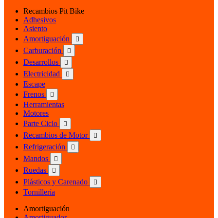
Recambios Pit Bike
Adhesivos
Asiento
Amortiguación

Carburación

Desarrollos

Electricidad

Escape
Frenos

Herramientas
Motores
Parte Ciclo

Recambios de Motor

Refrigeración

Mandos

Ruedas

Plásticos y Carenado

Tornillería
Amortiguación
Amortiguador