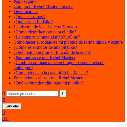
Pago seguro
Compra tu Rebel Master a plazos
Devoluciones
¿Quienes somos?
¿Qué es una Pit Bike?
La historia de los plásticos Tornado
¿Cómo elegir la moto para el niño?
¿Le compro la moto al niño?. ¿O no?
Cómo hacer el rodaje de mi pit bike de forma rápida y segura
¿Cómo es el motor de una pit bike?
¿Qué moto comprar en función de la edad?
¿Para qué sirve una Rebel Master?
¿Cambio con maneta de embrague o sin maneta de
embrague?
¿Cómo viene en la caja mi Rebel Master?
Precauciones al usar una Rebel Master
¿Qué carburador elijo para mi pit bike?



Cancelar


0