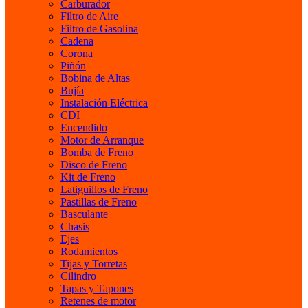
Carburador
Filtro de Aire
Filtro de Gasolina
Cadena
Corona
Piñón
Bobina de Altas
Bujía
Instalación Eléctrica
CDI
Encendido
Motor de Arranque
Bomba de Freno
Disco de Freno
Kit de Freno
Latiguillos de Freno
Pastillas de Freno
Basculante
Chasis
Ejes
Rodamientos
Tijas y Torretas
Cilindro
Tapas y Tapones
Retenes de motor