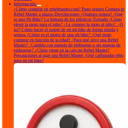
Información
¿Cómo comprar en rebelmaster.com?
Pago seguro
Compra tu
Rebel Master a plazos
Devoluciones
¿Quienes somos?
¿Qué
es una Pit Bike?
La historia de los plásticos Tornado
¿Cómo
elegir la moto para el niño?
¿Le compro la moto al niño?. ¿O
no?
Cómo hacer el rodaje de mi pit bike de forma rápida y
segura
¿Cómo es el motor de una pit bike?
¿Qué moto
comprar en función de la edad?
¿Para qué sirve una Rebel
Master?
¿Cambio con maneta de embrague o sin maneta de
embrague?
¿Cómo viene en la caja mi Rebel Master?
Precauciones al usar una Rebel Master
¿Qué carburador elijo
para mi pit bike?