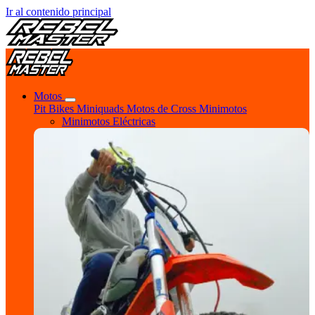
Ir al contenido principal
Motos
Pit Bikes
Miniquads
Motos de Cross
Minimotos
Minimotos Eléctricas