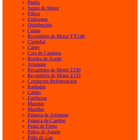
Pistón
Juntas de Motor
Filtros
Embrague
Distribución
Culata
Recambios de Motor YX140
Cigüeñal
Cárter
Caja de Cambios
Bomba de Aceite
Arranque
Recambios de Motor Z190
Recambios de Motor Z155
Conductos Refrigeración
Radiador
Cables
Estriberas
Manetas
Manillar
Palanca de Arranque
Palanca de Cambio
Pedal de Freno
Puños de Agarre
Puño de Gas