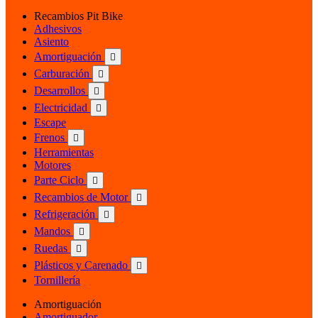
Recambios Pit Bike
Adhesivos
Asiento
Amortiguación

Carburación

Desarrollos

Electricidad

Escape
Frenos

Herramientas
Motores
Parte Ciclo

Recambios de Motor

Refrigeración

Mandos

Ruedas

Plásticos y Carenado

Tornillería
Amortiguación
Amortiguador