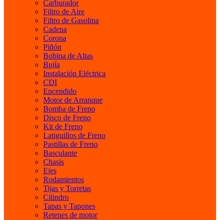
Carburador
Filtro de Aire
Filtro de Gasolina
Cadena
Corona
Piñón
Bobina de Altas
Bujía
Instalación Eléctrica
CDI
Encendido
Motor de Arranque
Bomba de Freno
Disco de Freno
Kit de Freno
Latiguillos de Freno
Pastillas de Freno
Basculante
Chasis
Ejes
Rodamientos
Tijas y Torretas
Cilindro
Tapas y Tapones
Retenes de motor