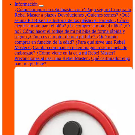
Información
¿Cómo comprar en rebelmaster.com?
Pago seguro
Compra tu
Rebel Master a plazos
Devoluciones
¿Quienes somos?
¿Qué
es una Pit Bike?
La historia de los plásticos Tornado
¿Cómo
elegir la moto para el niño?
¿Le compro la moto al niño?. ¿O
no?
Cómo hacer el rodaje de mi pit bike de forma rápida y
segura
¿Cómo es el motor de una pit bike?
¿Qué moto
comprar en función de la edad?
¿Para qué sirve una Rebel
Master?
¿Cambio con maneta de embrague o sin maneta de
embrague?
¿Cómo viene en la caja mi Rebel Master?
Precauciones al usar una Rebel Master
¿Qué carburador elijo
para mi pit bike?