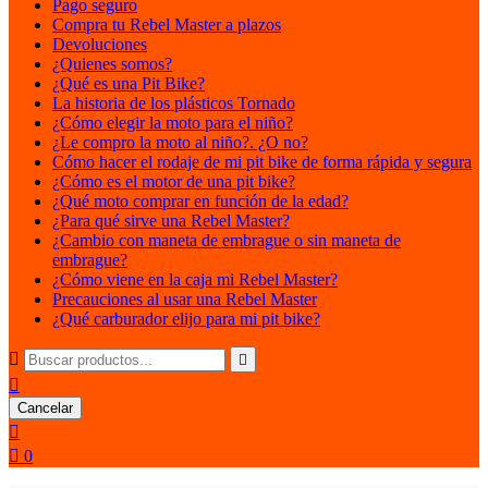
Pago seguro
Compra tu Rebel Master a plazos
Devoluciones
¿Quienes somos?
¿Qué es una Pit Bike?
La historia de los plásticos Tornado
¿Cómo elegir la moto para el niño?
¿Le compro la moto al niño?. ¿O no?
Cómo hacer el rodaje de mi pit bike de forma rápida y segura
¿Cómo es el motor de una pit bike?
¿Qué moto comprar en función de la edad?
¿Para qué sirve una Rebel Master?
¿Cambio con maneta de embrague o sin maneta de
embrague?
¿Cómo viene en la caja mi Rebel Master?
Precauciones al usar una Rebel Master
¿Qué carburador elijo para mi pit bike?



Cancelar


0