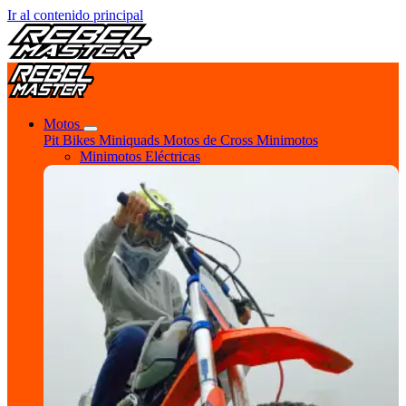
Ir al contenido principal
Motos
Pit Bikes
Miniquads
Motos de Cross
Minimotos
Minimotos Eléctricas