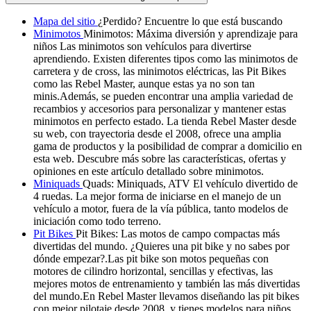
Mapa del sitio
¿Perdido? Encuentre lo que está buscando
Minimotos
Minimotos: Máxima diversión y aprendizaje para
niños Las minimotos son vehículos para divertirse
aprendiendo. Existen diferentes tipos como las minimotos de
carretera y de cross, las minimotos eléctricas, las Pit Bikes
como las Rebel Master, aunque estas ya no son tan
minis.Además, se pueden encontrar una amplia variedad de
recambios y accesorios para personalizar y mantener estas
minimotos en perfecto estado. La tienda Rebel Master desde
su web, con trayectoria desde el 2008, ofrece una amplia
gama de productos y la posibilidad de comprar a domicilio en
esta web. Descubre más sobre las características, ofertas y
opiniones en este artículo detallado sobre minimotos.
Miniquads
Quads: Miniquads, ATV El vehículo divertido de
4 ruedas. La mejor forma de iniciarse en el manejo de un
vehículo a motor, fuera de la vía pública, tanto modelos de
iniciación como todo terreno.
Pit Bikes
Pit Bikes: Las motos de campo compactas más
divertidas del mundo. ¿Quieres una pit bike y no sabes por
dónde empezar?.Las pit bike son motos pequeñas con
motores de cilindro horizontal, sencillas y efectivas, las
mejores motos de entrenamiento y también las más divertidas
del mundo.En Rebel Master llevamos diseñando las pit bikes
con mejor pilotaje desde 2008, y tienes modelos para niños