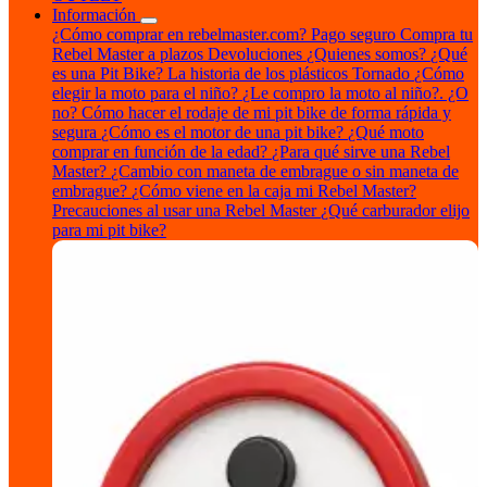
Información
¿Cómo comprar en rebelmaster.com?
Pago seguro
Compra tu
Rebel Master a plazos
Devoluciones
¿Quienes somos?
¿Qué
es una Pit Bike?
La historia de los plásticos Tornado
¿Cómo
elegir la moto para el niño?
¿Le compro la moto al niño?. ¿O
no?
Cómo hacer el rodaje de mi pit bike de forma rápida y
segura
¿Cómo es el motor de una pit bike?
¿Qué moto
comprar en función de la edad?
¿Para qué sirve una Rebel
Master?
¿Cambio con maneta de embrague o sin maneta de
embrague?
¿Cómo viene en la caja mi Rebel Master?
Precauciones al usar una Rebel Master
¿Qué carburador elijo
para mi pit bike?