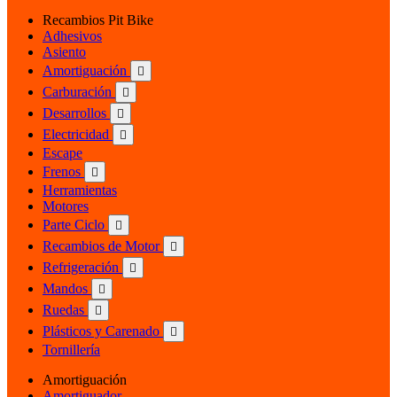
Recambios Pit Bike
Adhesivos
Asiento
Amortiguación

Carburación

Desarrollos

Electricidad

Escape
Frenos

Herramientas
Motores
Parte Ciclo

Recambios de Motor

Refrigeración

Mandos

Ruedas

Plásticos y Carenado

Tornillería
Amortiguación
Amortiguador