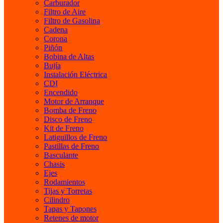
Carburador
Filtro de Aire
Filtro de Gasolina
Cadena
Corona
Piñón
Bobina de Altas
Bujía
Instalación Eléctrica
CDI
Encendido
Motor de Arranque
Bomba de Freno
Disco de Freno
Kit de Freno
Latiguillos de Freno
Pastillas de Freno
Basculante
Chasis
Ejes
Rodamientos
Tijas y Torretas
Cilindro
Tapas y Tapones
Retenes de motor