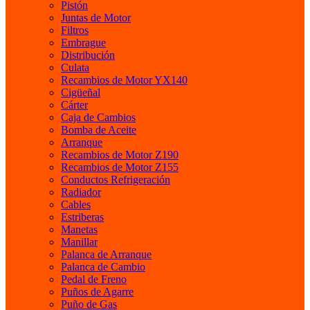
Pistón
Juntas de Motor
Filtros
Embrague
Distribución
Culata
Recambios de Motor YX140
Cigüeñal
Cárter
Caja de Cambios
Bomba de Aceite
Arranque
Recambios de Motor Z190
Recambios de Motor Z155
Conductos Refrigeración
Radiador
Cables
Estriberas
Manetas
Manillar
Palanca de Arranque
Palanca de Cambio
Pedal de Freno
Puños de Agarre
Puño de Gas