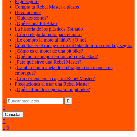
Pago seguro
Compra tu Rebel Master a plazos
Devoluciones
¿Quienes somos?
¿Qué es una Pit Bike?
La historia de los plásticos Tornado
¿Cómo elegir la moto para el niño?
¿Le compro la moto al niño?. ¿O no?
Cómo hacer el rodaje de mi pit bike de forma rápida y segura
¿Cómo es el motor de una pit bike?
¿Qué moto comprar en función de la edad?
¿Para qué sirve una Rebel Master?
¿Cambio con maneta de embrague o sin maneta de
embrague?
¿Cómo viene en la caja mi Rebel Master?
Precauciones al usar una Rebel Master
¿Qué carburador elijo para mi pit bike?



Cancelar


0