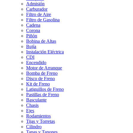
Admisión
Carburador
Filtro de Aire
Filtro de Gasolina
Cadena
Corona
Piñón
Bobina de Altas
Bujía
Instalación Eléctrica
CDI
Encendido
Motor de Arranque
Bomba de Freno
Disco de Freno
Kit de Freno
Latiguillos de Freno
Pastillas de Freno
Basculante
Chasis
Ejes
Rodamientos
Tijas y Torretas
Cilindro
Tapas y Tapones