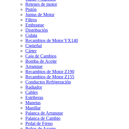
Retenes de motor
Pistón
Juntas de Motor
Filtros
Embrague
Distribución
Culata
Recambios de Motor YX140
Cigüeñal
Cárter
Caja de Cambios
Bomba de Aceite
Arranque
Recambios de Motor Z190
Recambios de Motor Z155
Conductos Refrigeración
Radiador
Cables
Estriberas
Manetas
Manillar
Palanca de Arranque
Palanca de Cambio
Pedal de Freno
Puños de Agarre