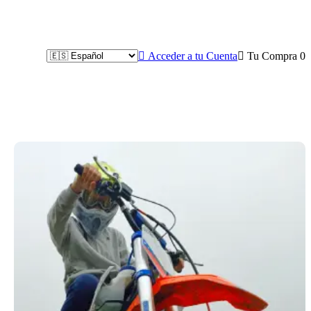

Acceder a tu Cuenta

Tu Compra
0