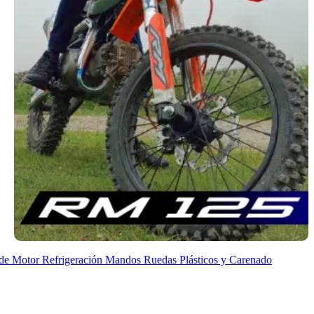
de Motor
Refrigeración
Mandos
Ruedas
Plásticos y Carenado